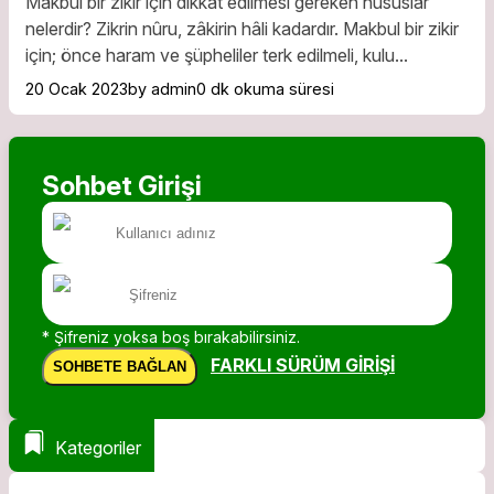
Makbul bir zikir için dikkat edilmesi gereken hususlar
nelerdir? Zikrin nûru, zâkirin hâli kadardır. Makbul bir zikir
için; önce haram ve şüpheliler terk edilmeli, kulu...
20 Ocak 2023
by admin
0 dk okuma süresi
Sohbet Girişi
* Şifreniz yoksa boş bırakabilirsiniz.
FARKLI SÜRÜM GIRIŞI
SOHBETE BAĞLAN
Kategoriler