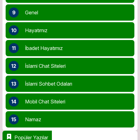
9
Genel
10
Hayatımız
11
İbadet Hayatımız
12
İslami Chat Siteleri
13
İslami Sohbet Odaları
14
Mobil Chat Siteleri
15
Namaz
Popüler Yazılar