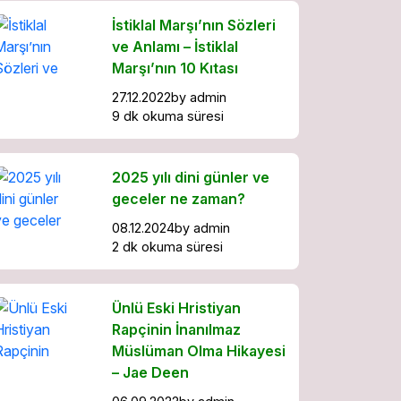
İstiklal Marşı’nın Sözleri
ve Anlamı – İstiklal
Marşı’nın 10 Kıtası
27.12.2022
by
admin
9 dk okuma süresi
2025 yılı dini günler ve
geceler ne zaman?
08.12.2024
by
admin
2 dk okuma süresi
Ünlü Eski Hristiyan
Rapçinin İnanılmaz
Müslüman Olma Hikayesi
– Jae Deen