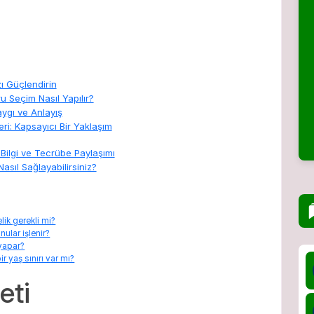
ı Güçlendirin
u Seçim Nasıl Yapılır?
aygı ve Anlayış
eri: Kapsayıcı Bir Yaklaşım
 Bilgi ve Tecrübe Paylaşımı
asıl Sağlayabilirsiniz?
lik gerekli mi?
ular işlenir?
yapar?
ir yaş sınırı var mı?
eti