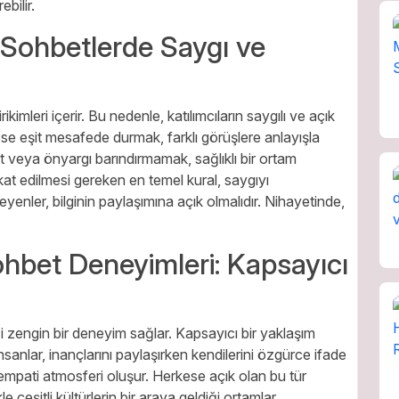
bilir.
i Sohbetlerde Saygı ve
ikimleri içerir. Bu nedenle, katılımcıların saygılı ve açık
ese eşit mesafede durmak, farklı görüşlere anlayışla
t veya önyargı barındırmamak, sağlıklı bir ortam
kat edilmesi gereken en temel kural, saygıyı
yenler, bilginin paylaşımına açık olmalıdır. Nihayetinde,
Sohbet Deneyimleri: Kapsayıcı
iği zengin bir deneyim sağlar. Kapsayıcı bir yaklaşım
İnsanlar, inançlarını paylaşırken kendilerini özgürce ifade
e empati atmosferi oluşur. Herkese açık olan bu tür
e çeşitli kültürlerin bir araya geldiği ortamlar,