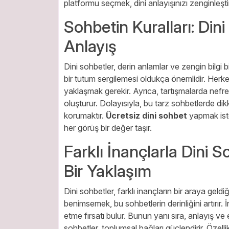
platformu seçmek, dini anlayışınızı zenginleştire
Sohbetin Kuralları: Din
Anlayış
Dini sohbetler, derin anlamlar ve zengin bilgi bir
bir tutum sergilemesi oldukça önemlidir. Herk
yaklaşmak gerekir. Ayrıca, tartışmalarda nefre
oluşturur. Dolayısıyla, bu tarz sohbetlerde dik
korumaktır.
Ücretsiz dini sohbet
yapmak iste
her görüş bir değer taşır.
Farklı İnançlarla Dini 
Bir Yaklaşım
Dini sohbetler, farklı inançların bir araya geld
benimsemek, bu sohbetlerin derinliğini artırır. 
etme fırsatı bulur. Bunun yanı sıra, anlayış v
sohbetler, toplumsal bağları güçlendirir. Özellikl