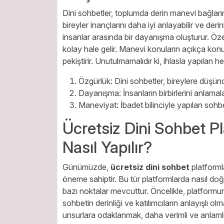
Dini sohbetler, toplumda derin manevi bağların 
bireyler inançlarını daha iyi anlayabilir ve der
insanlar arasında bir dayanışma oluşturur. Öze
kolay hale gelir. Manevi konuların açıkça konuş
pekiştirir. Unutulmamalıdır ki, ihlasla yapılan her
Özgürlük: Dini sohbetler, bireylere düşün
Dayanışma: İnsanların birbirlerini anlamala
Maneviyat: İbadet bilinciyle yapılan sohb
Ücretsiz Dini Sohbet P
Nasıl Yapılır?
Günümüzde,
ücretsiz dini sohbet
platforml
öneme sahiptir. Bu tür platformlarda nasıl d
bazı noktalar mevcuttur. Öncelikle, platformun 
sohbetin derinliği ve katılımcıların anlayışlı ol
unsurlara odaklanmak, daha verimli ve anlamlı