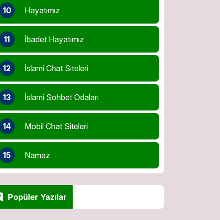
10
Hayatımız
11
İbadet Hayatımız
12
İslami Chat Siteleri
13
İslami Sohbet Odaları
14
Mobil Chat Siteleri
15
Namaz
Popüler Yazılar