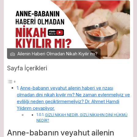
Ailenin Haberi Olmadan Nikah Kıyılır mı?
Sayfa İçerikleri
Anne-babanın veyahut ailenin haberi ve rızası
olmadan dini nikah kıyılır mı? Ne zaman evlenmeliyiz ve
evliliği neden geciktirmemeliyiz? Dr. Ahmet Hamdi
Yıldırım cevaplıyor.
GİZLİ NİKAH NEDİR, GİZLİ NİKAHIN DİNİ HÜKMÜ
NEDİR?
Anne-babanın veyahut ailenin