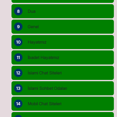
8
Dua
9
Genel
10
Hayatımız
11
İbadet Hayatımız
12
İslami Chat Siteleri
13
İslami Sohbet Odaları
14
Mobil Chat Siteleri