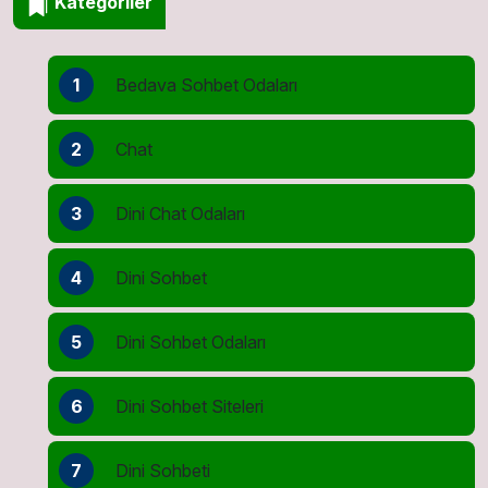
Kategoriler
1
Bedava Sohbet Odaları
2
Chat
3
Dini Chat Odaları
4
Dini Sohbet
5
Dini Sohbet Odaları
6
Dini Sohbet Siteleri
7
Dini Sohbeti