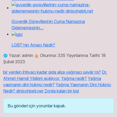
Güvenlik Görevlilerinin Cuma Namazına
Gidememesinin…
LGBT’nin Amacı Nedir?
Yazar: admin
Okunma: 335
Yayınlanma Tarihi: 18
Şubat 2023
bir yerden ihtiyacı kadar gıda alsa yağmacı sayılır mı?
Dr.
Ahmet Hamdi Yıldırım açıklıyor.
Yağma nedir?
Yağma
yapmanın dini hükmü nedir?
Yağma Yapmanın Dini Hükmü
Nedir? dinisohbeti.net
Zorda kalan bir kişi
Bu gönderi için yorumlar kapalı.