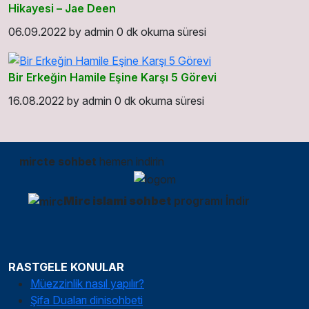
Hikayesi – Jae Deen
06.09.2022
by
admin
0 dk okuma süresi
Bir Erkeğin Hamile Eşine Karşı 5 Görevi
16.08.2022
by
admin
0 dk okuma süresi
mircte sohbet
hemen indirin
Mirc islami sohbet
programı İndir
RASTGELE KONULAR
Müezzinlik nasıl yapılır?
Şifa Duaları dinisohbeti