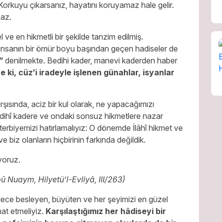
. Korkuyu çıkarsanız, hayatını koruyamaz hale gelir.
maz.
ve en hikmetli bir şekilde tanzim edilmiş.
, insanın bir ömür boyu başından geçen hadiseler de
”
denilmekte. Bedihi kader, manevi kaderden haber
e ki, cüz’i iradeyle işlenen günahlar, isyanlar
arşısında, aciz bir kul olarak, ne yapacağımızı
dihî kadere ve ondaki sonsuz hikmetlere nazar
erbiyemizi hatırlamalıyız: O dönemde İlâhî hikmet ve
 biz olanların hiçbirinin farkında değildik.
yoruz.
û Nuaym, Hilyetü’l-Evliyâ, III/263)
ylece besleyen, büyüten ve her şeyimizi en güzel
at etmeliyiz.
Karşılaştığımız her hâdiseyi bir