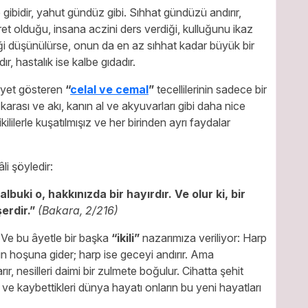
ibidir, yahut gündüz gibi. Sıhhat gündüzü andırır,
ret olduğu, insana aczini ders verdiği, kulluğunu ikaz
iği düşünülürse, onun da en az sıhhat kadar büyük bir
, hastalık ise kalbe gıdadır.
liyet gösteren
“
celal ve cemal
”
tecellilerinin sadece bir
n karası ve akı, kanın al ve akyuvarları gibi daha nice
lilerle kuşatılmışız ve her birinden ayrı faydalar
li şöyledir:
lbuki o, hakkınızda bir hayırdır. Ve olur ki, bir
şerdir.”
(Bakara, 2/216)
. Ve bu âyetle bir başka
“ikili”
nazarımıza veriliyor: Harp
sin hoşuna gider; harp ise geceyi andırır. Ama
ır, nesilleri daimi bir zulmete boğulur. Cihatta şehit
 ve kaybettikleri dünya hayatı onların bu yeni hayatları