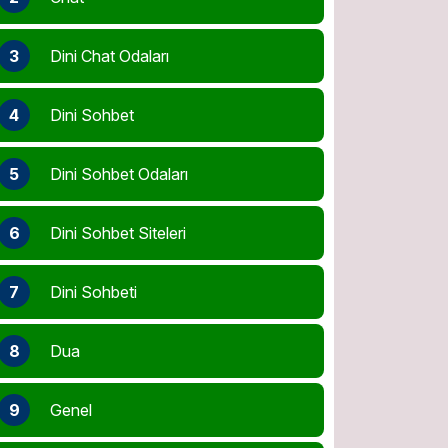
3
Dini Chat Odaları
4
Dini Sohbet
5
Dini Sohbet Odaları
6
Dini Sohbet Siteleri
7
Dini Sohbeti
8
Dua
9
Genel