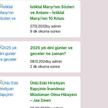
İstiklal Marşı’nın Sözleri
ve Anlamı – İstiklal
Marşı’nın 10 Kıtası
27.12.2022
by
admin
9 dk okuma süresi
2025 yılı dini günler ve
geceler ne zaman?
08.12.2024
by
admin
2 dk okuma süresi
Ünlü Eski Hristiyan
Rapçinin İnanılmaz
Müslüman Olma Hikayesi
– Jae Deen