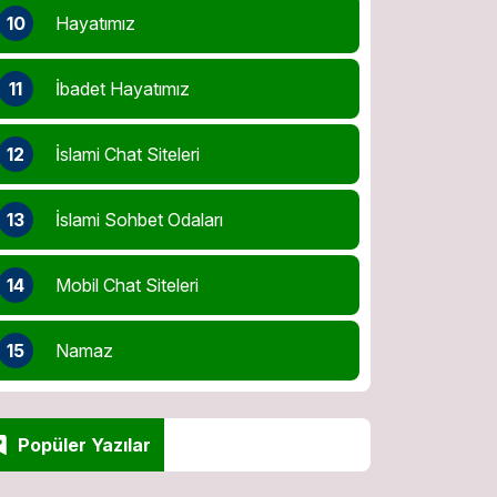
10
Hayatımız
11
İbadet Hayatımız
12
İslami Chat Siteleri
13
İslami Sohbet Odaları
14
Mobil Chat Siteleri
15
Namaz
Popüler Yazılar