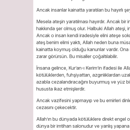
Ancak insanlar kainatta yaratılan bu hayırlı şey
Mesela ateşin yaratılması hayırdır. Ancak bir i
hakkında şer olmuş olur. Halbuki Allah ateşi, in
Ancak o insan kendi iradesiyle elini ateşe so
ateş benim elimi yaktı, Allah neden buna müsad
kainatta koymuş olduğu kanunlar vardır. Ona 
zarar görürsün. Bu misaller çoğaltılabilir.
İnsana gelince, Kur’an-ı Kerim’in ifadesi ile Al
kötülüklerden, fuhşiyattan, azgınlıklardan uz
azabla cezalandıracağını buyurmuş ve yüz bi
hususta ikaz etmişlerdir.
Ancak vazifesini yapmayıp ve bu emirleri dinle
cezasını çekecektir.
Allah’ın bu dünyada kötülüklere direkt engel
dünya bir imtihan salonudur ve yanlış yapana