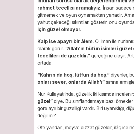
imtihan sorusu olarak değerlendirmeli v
rahmet tecellisi aramalıyız.
İnsan sadece ne
gitmemek ve oyun oynamaktan yanadır. Ama akı
yahut çekeceği sıkıntıları gösterir, onu oyund
için güzel olmuyor.
Kalp ise apayrı bir âlem.
O, iman ile nurlanırs
olarak görür.
“Allah’ın bütün isimleri güzel
tecellileri de güzeldir.”
gerçeğine ulaşır. Artı
ortada.
“Kahrın da hoş, lütfun da hoş.”
diyenler, b
onları sever, onlarda Allah’ı”
sırrına ermişle
Nur Küllayatı’nda, güzellik iki kısımda incelenir
güzel”
diye. Bu sınıflandırmaya bazı örnekler
göre ayrı bir güzelliği vardır. Biri uyanıklığı, d
değil mi?
Öte yandan, meyve bizzat güzeldir, ilâç ise net