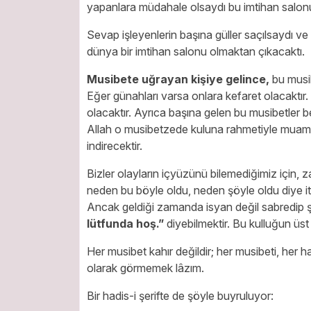
yapanlara müdahale olsaydı bu imtihan salonu
Sevap işleyenlerin başına güller saçılsaydı ve 
dünya bir imtihan salonu olmaktan çıkacaktı.
Musibete uğrayan kişiye gelince,
bu musib
Eğer günahları varsa onlara kefaret olacaktır
olacaktır. Ayrıca başına gelen bu musibetler b
Allah o musibetzede kuluna rahmetiyle muame
indirecektir.
Bizler olayların içyüzünü bilemediğimiz için,
neden bu böyle oldu, neden şöyle oldu diye it
Ancak geldiği zamanda isyan değil sabredip
lütfunda hoş.”
diyebilmektir. Bu kulluğun üst
Her musibet kahır değildir; her musibeti, her has
olarak görmemek lâzım.
Bir hadis-i şerifte de şöyle buyruluyor: