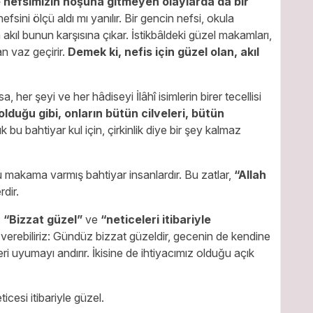
e nefsimizin hoşuna gitmeyen olaylarda da bir
fsini ölçü aldı mı yanılır. Bir gencin nefsi, okula
l bunun karşısına çıkar. İstikbâldeki güzel makamları,
an vaz geçirir.
Demek ki, nefis için güzel olan, akıl
a, her şeyi ve her hâdiseyi İlâhî isimlerin birer tecellisi
 olduğu gibi, onların bütün cilveleri, bütün
k bu bahtiyar kul için, çirkinlik diye bir şey kalmaz
u makama varmış bahtiyar insanlardır. Bu zatlar,
“Allah
rdir.
:
“Bizzat güzel”
ve
“neticeleri itibariyle
 verebiliriz: Gündüz bizzat güzeldir, gecenin de kendine
iğeri uyumayı andırır. İkisine de ihtiyacımız olduğu açık
icesi itibariyle güzel.