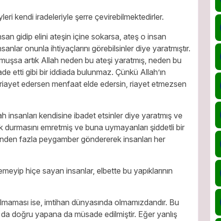
leri kendi iradeleriyle şerre çevirebilmektedirler.
nsan gidip elini ateşin içine sokarsa, ateş o insan
sanlar onunla ihtiyaçlarını görebilsinler diye yaratmıştır.
kmuşsa artık Allah neden bu ateşi yaratmış, neden bu
e etti gibi bir iddiada bulunmaz. Çünkü Allah’ın
riayet edersen menfaat elde edersin, riayet etmezsen
lah insanları kendisine ibadet etsinler diye yaratmış ve
ak durmasını emretmiş ve buna uymayanları şiddetli bir
nden fazla peygamber göndererek insanları her
meyip hiçe sayan insanlar, elbette bu yapıklarının
 olmaması ise, imtihan dünyasında olmamızdandır. Bu
 da doğru yapana da müsade edilmiştir. Eğer yanlış