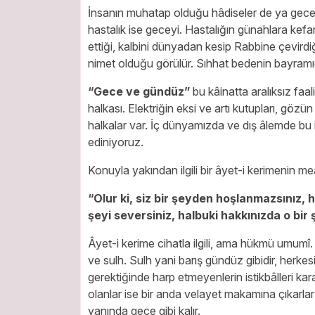
İnsanın muhatap olduğu hâdiseler de ya gece g
hastalık ise geceyi. Hastalığın günahlara kefa
ettiği, kalbini dünyadan kesip Rabbine çevird
nimet olduğu görülür. Sıhhat bedenin bayramıdır
“Gece ve gündüz”
bu kâinatta aralıksız faa
halkası. Elektriğin eksi ve artı kutupları, gözü
halkalar var. İç dünyamızda ve dış âlemde bu iki
ediniyoruz.
Konuyla yakından ilgili bir âyet-i kerimenin meâ
“Olur ki, siz bir şeyden hoşlanmazsınız, ha
şeyi seversiniz, halbuki hakkınızda o bir 
Âyet-i kerime cihatla ilgili, ama hükmü umumî
ve sulh. Sulh yani barış gündüz gibidir, herke
gerektiğinde harp etmeyenlerin istikbâlleri karar
olanlar ise bir anda velayet makamına çıkarlar
yanında gece gibi kalır.