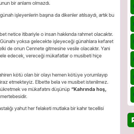
nun bir anlamı olmazdı.
günah işleyenlerin başına da dikenler atılsaydı, artık bu
et netice itibariyle o insan hakkında rahmet olacaktır.
. Günahı yoksa gelecekte işleyeceği günahlara kefaret
elki de onun Cennete gitmesine vesile olacaktır. Yani
le edecek, vereceği mükafatlar o musibeti hiçe
 zahiren kötü olan bir olayı hemen kötüye yorumlayıp
iraz etmekteyiz. Elbette bela ve musibet istenilmez.
 şükretmek ve mükafatını düşünüp
“Kahrında hoş,
 mertebesidir.
talığı yahut her felaketi mutlaka bir kahır tecellisi