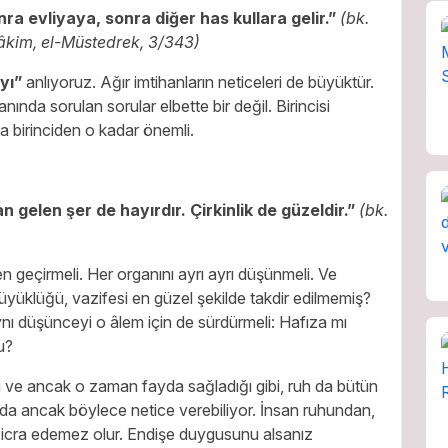
a evliyaya, sonra diğer has kullara gelir.”
(bk.
Hâkim, el-Müstedrek, 3/343)
ayı”
anlıyoruz. Ağır imtihanların neticeleri de büyüktür.
nda sorulan sorular elbette bir değil. Birincisi
a birinciden o kadar önemli.
n gelen şer de hayırdır. Çirkinlik de güzeldir.”
(bk.
n geçirmeli. Her organını ayrı ayrı düşünmeli. Ve
büyüklüğü, vazifesi en güzel şekilde takdir edilmemiş?
ynı düşünceyi o âlem için de sürdürmeli: Hafıza mı
u?
ği ve ancak o zaman fayda sağladığı gibi, ruh da bütün
. O da ancak böylece netice verebiliyor. İnsan ruhundan,
on icra edemez olur. Endişe duygusunu alsanız