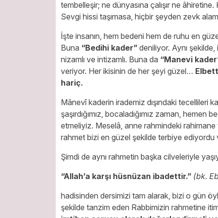
tembelleşir; ne dünyasına çalışır ne âhiretine
Sevgi hissi taşımasa, hiçbir şeyden zevk ala
İşte insanın, hem bedeni hem de ruhu en güzel 
Buna
“Bedihi kader”
deniliyor. Aynı şekilde
nizamlı ve intizamlı. Buna da
“Manevi kader
veriyor. Her ikisinin de her şeyi güzel…
Elbett
hariç.
Mânevî kaderin irademiz dışındaki tecellileri k
şaşırdığımız, bocaladığımız zaman, hemen be
etmeliyiz. Meselâ, anne rahmindeki rahimane t
rahmet bizi en güzel şekilde terbiye ediyordu ve
Şimdi de aynı rahmetin başka cilveleriyle yaşı
“Allah’a karşı hüsnüzan ibadettir.”
(bk. Eb
hadisinden dersimizi tam alarak, bizi o gün ö
şekilde tanzim eden Rabbimizin rahmetine itim