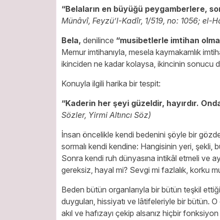
“Belaların en büyüğü peygamberlere, sonr
Münâvî, Feyzü’l-Kadîr, 1/519, no: 1056; el-
Bela,
denilince
“musibetlerle imtihan olm
Memur imtihanıyla, mesela kaymakamlık imtihanı
ikinciden ne kadar kolaysa, ikincinin sonucu d
Konuyla ilgili harika bir tespit:
“Kaderin her şeyi güzeldir, hayırdır. Onda
Sözler, Yirmi Altıncı Söz)
İnsan öncelikle kendi bedenini şöyle bir gözde
sormalı kendi kendine: Hangisinin yeri, şekli, 
Sonra kendi ruh dünyasına intikâl etmeli ve a
gereksiz, hayal mi? Sevgi mi fazlalık, korku m
Beden bütün organlarıyla bir bütün teşkil etti
duyguları, hissiyatı ve lâtifeleriyle bir bütün
akıl ve hafızayı çekip alsanız hiçbir fonksiy