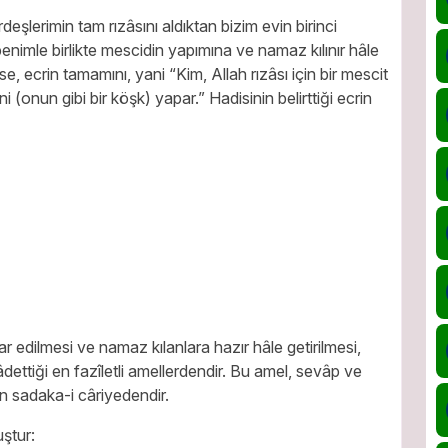
deşlerimin tam rızâsını aldıktan bizim evin birinci
enimle birlikte mescidin yapımına ve namaz kılınır hâle
e, ecrin tamamını, yani “Kim, Allah rızâsı için bir mescit
(onun gibi bir köşk) yapar.” Hadisinin belirttiği ecrin
r edilmesi ve namaz kılanlara hazır hâle getirilmesi,
dettiği en fazîletli amellerdendir. Bu amel, sevâp ve
n sadaka-i câriyedendir.
ştur: