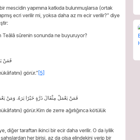
r bir mescidin yapımına katkıda bulunmuşlarsa (ortak
pmış ecri verilir mi, yoksa daha az mı ecir verilir?” diye
tir:
lah Teâlâ sûrenin sonunda ne buyuruyor?
فَمَنْ يَ.
ükâfatını) görür.”
[5]
فَمَنْ يَعْمَلْ مِثْقَالَ ذَرَّةٍ خَيْرًا يَرَهُ. وَمَنْ يَعْم
mükâfatını) görür.Kim de zerre ağırlığınca kötülük
 diğer taraftan ikinci bir ecir daha verilir. O da iyilik
ıslardan her birisi, az da olsa elindekini verip bir