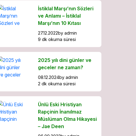
İstiklal Marşı’nın Sözleri
ve Anlamı – İstiklal
Marşı’nın 10 Kıtası
27.12.2022
by
admin
9 dk okuma süresi
2025 yılı dini günler ve
geceler ne zaman?
08.12.2024
by
admin
2 dk okuma süresi
Ünlü Eski Hristiyan
Rapçinin İnanılmaz
Müslüman Olma Hikayesi
– Jae Deen