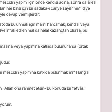
a mescidin yapımı için önce kendisi adına, sonra da âilesi
n her birisi için bir sadaka-i câriye sayılır mı?” diye
yle cevap vermişlerdir:
tkıda bulunmak için malını harcamak, kendisi veya
lve infak edilen mal da helal kazançtan olursa, bu
lınmasına veya yapımına katkıda bulunurlarsa (ortak
şudur:
ir mescidin yapımına katkıda bulunmak mı? Hangisi
 -Allah ona rahmet etsin- bu konuda bir fetvâsı
uyorum.