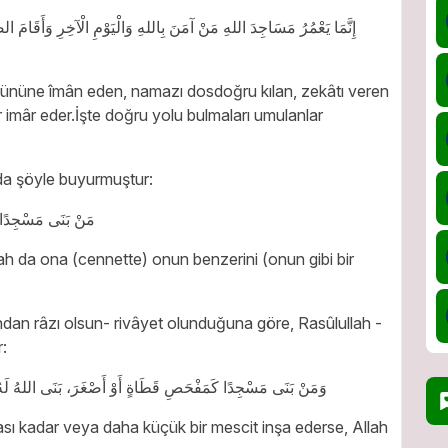
et gününe îmân eden, namazı dosdoğru kılan, zekâtı veren
imâr eder.İşte doğru yolu bulmaları umulanlar
uda şöyle buyurmuştur:
مَنْ بَنَى مَسْجِدًا ب.
llah da ona (cennette) onun benzerini (onun gibi bir
ndan râzı olsun- rivâyet olunduğuna göre, Rasûlullah -
:
وَمَنْ بَنَى مَسْجِدًا كَمَفْحَصِ قَطَاةٍ أَوْ أَصْغَرَ، بَنَى اللهُ لَهُ ب.
ası kadar veya daha küçük bir mescit inşa ederse, Allah