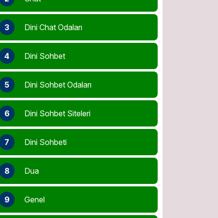
3
Dini Chat Odaları
4
Dini Sohbet
5
Dini Sohbet Odaları
6
Dini Sohbet Siteleri
7
Dini Sohbeti
8
Dua
9
Genel