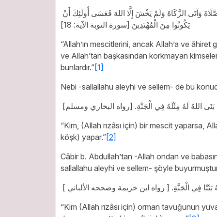
إِنَّمَا يَعْمُرُ مَسَاجِدَ اللهِ مَنْ آمَنَ بِاللهِ وَالْيَوْمِ الْآخِرِ وَأَقَامَ الصَّلَاةَ وَآتَى الزَّكَاةَ وَلَمْ يَخْشَ إِلَّا اللهَ فَعَسَى أُولَئِكَ أَنْ
يَكُونُوا مِنَ الْمُهْتَدِينَ
[سورة التوبة الآية: 18]
“Allah’ın mescitlerini, ancak Allah’a ve âhir
ve Allah’tan başkasından korkmayan kimseler 
bunlardır.”
[1]
Nebi -sallallahu aleyhi ve sellem- de bu kon
َنَى اللهُ لَهُ مِثْلَهُ فِي الْجَنَّةِ
[رواه البخاري ومسلم]
“Kim, (Allah rızâsı için) bir mescit yaparsa, A
köşk) yapar.”
[2]
Câbir b. Abdullah’tan -Allah ondan ve babası
sallallahu aleyhi ve sellem- şöyle buyurmuştur
َيْتًا فِي الْجَنَّةِ
[ رواه ابن خزيمة وصححه الألباني ]
“Kim (Allah rızâsı için) orman tavuğunun yuv