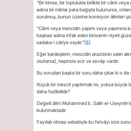
“Bir kimse, bir toplulukla birlikte bir câmi vey
adına bir miktar para bağışta bulunursa, onlarda
sorulmuş, bunun üzerine komisyon âlimleri şö
“Câmi veya mescidin yapımı veya yapımına ka
başkası adına infak eden kimsenin niyeti güze
sadaka-i câriye sayılır.”
[8]
Eğer kardeşlerin, mescidin arazisinin satın a
olurlarsa), hepinize ecir ve sevâp vardır.
Bu sorudan başka bir soru daha çıkar ki o da 
Küçük bir mescit yaptırmak mı, yoksa büyük b
daha fazîletlidir?
Değerli âlim Muhammed b. Salih el-Useymîn’in
bulunmaktadır.
Faydalı olması sebebiyle bu fetvâyı size sun