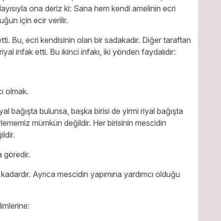
yısıyla ona deriz ki: Sana hem kendi amelinin ecri
un için ecir verilir.
tti. Bu, ecri kendisinin olan bir sadakadır. Diğer taraftan
l infak etti. Bu ikinci infakı, iki yönden faydalıdır:
ı olmak.
al bağışta bulunsa, başka birisi de yirmi riyal bağışta
ylememiz mümkün değildir. Her birisinin mescidin
ldir.
 göredir.
iği kadardır. Ayrıca mescidin yapımına yardımcı olduğu
imlerine: