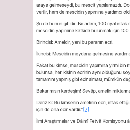
araya gelmeseydi, bu mescit yapılamazdı. Dola
verilir, hem de mescidin yapımına yardımcı olduğ
Şu da bunun gibidir: Bir adam, 100 riyal infak e
mescidin yapımına katkıda bulunmak için 100 riya
Birincisi: Ameldir, yani bu paranın ecri.
İkincisi: Mescidin meydana gelmesine yardımc
Fakat bu kimse, mescidin yapımına yirmi bin riy
bulunsa, her ikisinin ecrinin aynı olduğunu sö
tamamını yapmış gibi ecir alması, mümkün deği
Bakar mısın kardeşim! Sevâp, amelin miktarına
Deriz ki: Bu kimsenin amelinin ecri, infak ett
için de ona ecir vardır.”
[7]
İlmî Araştırmalar ve Dâimî Fetvâ Komisyonu âl