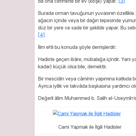
da ona cennette bir ev (köşk) yapar.”
[3]
Burada orman tavuğunun yuvasının özellikle 
ağacın içinde veya bir dağın tepesinde yumu
düz bir yere ve sade bir şekilde yapar. Bu se
[4]
İlim ehli bu konuda şöyle demişlerdir:
Hadiste geçen ibâre, mübalağa içindir. Yani 
kadar) küçük olsa bile, demektir.
Bir mescidin veya câminin yapımına katkıda b
Ayrıca iyilik ve takvâda başkasına yardımcı old
Değerli âlim Muhammed b. Salih el-Useymîn’e
Cami Yapmak ile İlgili Hadisler