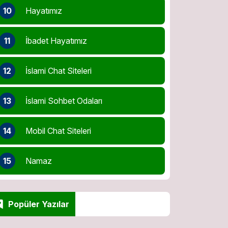
10
Hayatımız
11
İbadet Hayatımız
12
İslami Chat Siteleri
13
İslami Sohbet Odaları
14
Mobil Chat Siteleri
15
Namaz
Popüler Yazılar