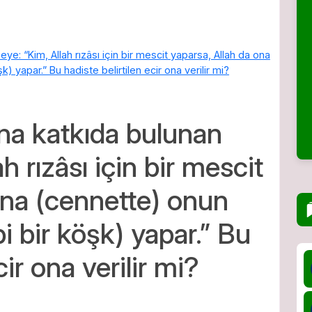
ye: “Kim, Allah rızâsı için bir mescit yaparsa, Allah da ona
) yapar.” Bu hadiste belirtilen ecir ona verilir mi?
na katkıda bulunan
h rızâsı için bir mescit
ona (cennette) onun
i bir köşk) yapar.” Bu
cir ona verilir mi?