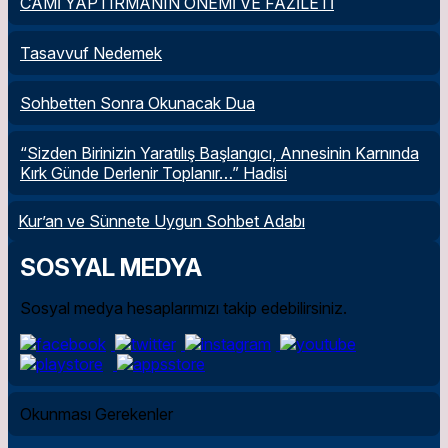
CAMİ YAPTIRMANIN ÖNEMİ VE FAZİLETİ
Tasavvuf Nedemek
Sohbetten Sonra Okunacak Dua
“Sizden Birinizin Yaratılış Başlangıcı, Annesinin Karnında
Kırk Günde Derlenir Toplanır…” Hadisi
Kur’an ve Sünnete Uygun Sohbet Adabı
SOSYAL MEDYA
Sosyal medya hesaplarımızı takip edebilirsiniz.
Okunması Gerekenler