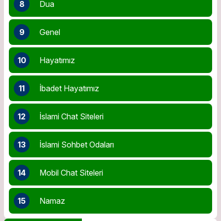
8
Dua
9
Genel
10
Hayatımız
11
İbadet Hayatımız
12
İslami Chat Siteleri
13
İslami Sohbet Odaları
14
Mobil Chat Siteleri
15
Namaz