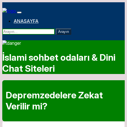
ANASAYFA
Arayın
İslami sohbet odaları & Dini
Chat Siteleri
Depremzedelere Zekat
Verilir mi?