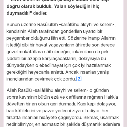
doğru olarak bulduk. Yalan söylediğini hiç
duymadık!”
dediler.
Bunun üzerine Rasûlullah -sallâllâhu aleyhi ve sellem-,
kendisinin Allah tarafından gönderilen uyarıcı bir
peygamber olduğunu îlân etti. Sözlerine inanıp Allah’ın
istediği gibi bir hayat yaşayanların âhirette son derece
güzel mükâfâtlara nâil olacağını, inkârcıların da pek
şiddetli bir azapla karşılaşacaklarını, dolayısıyla bu
dünyadayken o ebedî hayat için çok iyi hazırlanmak
gerektiğini heyecanla anlattı. Ancak insanları yanlış
inançlarından çevirmek çok zordu.
[2]
Allah Rasûlü -sallâllâhu aleyhi ve sellem- o günden
sonra kavminin bütün ezâ ve cefâlarına rağmen Hakk’a
dâvetten bir an olsun geri durmadı. Kapı kapı dolaşıyor,
hac kâfilelerini ve pazar yerlerini ziyaret ediyor, her
fırsatta insanları hidâyete çağırıyordu. Bıkmak, usanmak
nedir bilmiyor, en acımasız bir şekilde düşmanlık edenlere