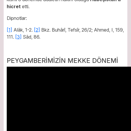
hicret
etti.
Dipnotlar:
[1]
Alâk, 1-2.
[2]
Bkz. Buhârî, Tefsîr, 26/2; Ahmed, I, 159,
111.
[3]
Sâd, 86.
PEYGAMBERİMİZİN MEKKE DÖNEMİ