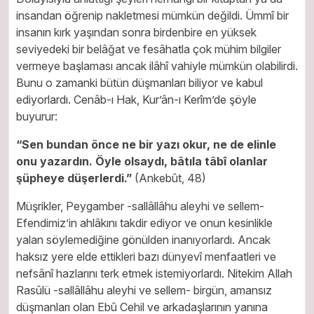
insandan öğrenip nakletmesi mümkün değildi. Ümmî bir
insanın kırk yaşından sonra birdenbire en yüksek
seviyedeki bir belâğat ve fesâhatla çok mühim bilgiler
vermeye başlaması ancak ilâhî vahiyle mümkün olabilirdi.
Bunu o zamanki bütün düşmanları biliyor ve kabul
ediyorlardı. Cenâb-ı Hak, Kur’ân-ı Kerîm’de şöyle
buyurur:
“Sen bundan önce ne bir yazı okur, ne de elinle
onu yazardın. Öyle olsaydı, bâtıla tâbî olanlar
şüpheye düşerlerdi.”
(Ankebût, 48)
Müşrikler, Peygamber -sallâllâhu aleyhi ve sellem-
Efendimiz’in ahlâkını takdir ediyor ve onun kesinlikle
yalan söylemediğine gönülden inanıyorlardı. Ancak
haksız yere elde ettikleri bazı dünyevî menfaatleri ve
nefsânî hazlarını terk etmek istemiyorlardı. Nitekim Allah
Rasûlü -sallâllâhu aleyhi ve sellem- birgün, amansız
düşmanları olan Ebû Cehil ve arkadaşlarının yanına