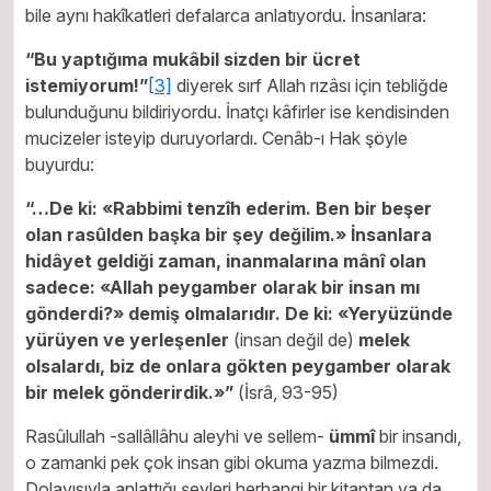
bile aynı hakîkatleri defalarca anlatıyordu. İnsanlara:
“Bu yaptığıma mukâbil sizden bir ücret
istemiyorum!”
[3]
diyerek sırf Allah rızâsı için tebliğde
bulunduğunu bildiriyordu. İnatçı kâfirler ise kendisinden
mucizeler isteyip duruyorlardı. Cenâb-ı Hak şöyle
buyurdu:
“…De ki: «Rabbimi tenzîh ederim. Ben bir beşer
olan rasûlden başka bir şey değilim.» İnsanlara
hidâyet geldiği zaman, inanmalarına mânî olan
sadece: «Allah peygamber olarak bir insan mı
gönderdi?» demiş olmalarıdır. De ki: «Yeryüzünde
yürüyen ve yerleşenler
(insan değil de)
melek
olsalardı, biz de onlara gökten peygamber olarak
bir melek gönderirdik.»”
(İsrâ, 93-95)
Rasûlullah -sallâllâhu aleyhi ve sellem-
ümmî
bir insandı,
o zamanki pek çok insan gibi okuma yazma bilmezdi.
Dolayısıyla anlattığı şeyleri herhangi bir kitaptan ya da