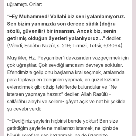
uğramıştı. Onlar:
“–Ey Muhammed! Vallahi biz seni yalanlamıyoruz.
Sen bizim yanımızda son derece sâdık (doğru
sözlü, güvenilir) bir insansın. Ancak biz, senin
getirmiş‏ olduğun âyetleri yalanlıyoruz…”
dediler.
(Vâhidî, Esbâbü Nüzûl, s. 219; Tirmizî, Tefsîr, 6/3064)
Müşrikler, Hz. Peygamber’i davasından vazgeçirmek için
çok uğraştılar. Çok sevdiği amcasını devreye soktular.
Efendimiz’e gelip onu başlarına kral seçmek, aralarında
para toplayıp en zenginleri yapmak, en güzel kızlarla
evlendirmek gibi câzip tekliflerde bulundular ve “Ne
istersen yapmaya hazırız” dediler. Allah Rasûlü -
sallâllâhu aleyhi ve sellem- gâyet açık ve net bir şekilde
şu cevabı verdi:
“–Dediğiniz şeylerin hiçbirisi bende yoktur! Ben size
getirdiğim şeylerle ne mallarınızı istemek, ne içinizde
büyük şeref ve şan kazanmak, ne de üzerinize