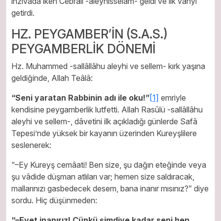
inzivada iken Cebrâîl -aleyhisselam- geldi ve ilk vahyi
getirdi.
HZ. PEYGAMBER’İN (S.A.S.)
PEYGAMBERLİK DÖNEMİ
Hz. Muhammed -sallâllâhu aleyhi ve sellem- kırk yaşına
geldiğinde, Allah Teâlâ:
“Seni yaratan Rabbinin adı ile oku!”
[1]
emriyle
kendisine peygamberlik lutfetti. Allah Rasûlü -sallâllâhu
aleyhi ve sellem-, dâvetini ilk açıkladığı günlerde Safâ
Tepesi’nde yüksek bir kayanın üzerinden Kureyşlilere
seslenerek:
“–Ey Kureyş cemâati! Ben size, şu dağın eteğinde veya
şu vâdide düşman atlıları var; hemen size saldıracak,
mallarınızı gasbedecek desem, bana inanır mısınız?” diye
sordu. Hiç düşünmeden:
“–Evet inanırız! Çünkü şimdiye kadar seni hep