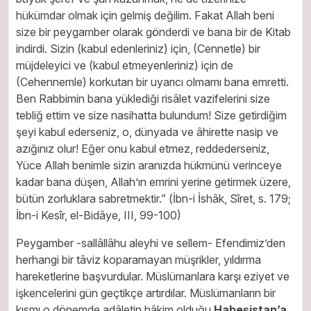
hükümdar olmak için gelmiş değilim. Fakat Allah beni
size bir peygamber olarak gönderdi ve bana bir de Kitab
indirdi. Sizin (kabul edenleriniz) için, (Cennetle) bir
müjdeleyici ve (kabul etmeyenleriniz) için de
(Cehennemle) korkutan bir uyarıcı olmamı bana emretti.
Ben Rabbimin bana yüklediği risâlet vazifelerini size
tebliğ ettim ve size nasihatta bulundum! Size getirdiğim
şeyi kabul ederseniz, o, dünyada ve âhirette nasip ve
azığınız olur! Eğer onu kabul etmez, reddederseniz,
Yüce Allah benimle sizin aranızda hükmünü verinceye
kadar bana düşen, Allah’ın emrini yerine getirmek üzere,
bütün zorluklara sabretmektir.” (İbn-i İshâk, Sîret, s. 179;
İbn-i Kesîr, el-Bidâye, III, 99-100)
Peygamber -sallâllâhu aleyhi ve sellem- Efendimiz’den
herhangi bir tâviz koparamayan müşrikler, yıldırma
hareketlerine başvurdular. Müslümanlara karşı eziyet ve
işkencelerini gün geçtikçe artırdılar. Müslümanların bir
kısmı o dönemde adâletin hâkim olduğu
Habeşistan’a