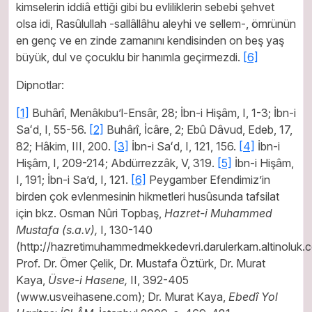
kimselerin iddiâ ettiği gibi bu evliliklerin sebebi şehvet
olsa idi, Rasûlullah -sallâllâhu aleyhi ve sellem-, ömrünün
en genç ve en zinde zamanını kendisinden on beş yaş
büyük, dul ve çocuklu bir hanımla geçirmezdi.
[6]
Dipnotlar:
[1]
Buhârî, Menâkıbu’l-Ensâr, 28; İbn-i Hişâm, I, 1-3; İbn-i
Saʻd, I, 55-56.
[2]
Buhârî, İcâre, 2; Ebû Dâvud, Edeb, 17,
82; Hâkim, III, 200.
[3]
İbn-i Saʻd, I, 121, 156.
[4]
İbn-i
Hişâm, I, 209-214; Abdürrezzâk, V, 319.
[5]
İbn-i Hişâm,
I, 191; İbn-i Sa’d, I, 121.
[6]
Peygamber Efendimiz’in
birden çok evlenmesinin hikmetleri husûsunda tafsilat
için bkz. Osman Nûri Topbaş,
Hazret-i Muhammed
Mustafa (s.a.v),
I, 130-140
(http://hazretimuhammedmekkedevri.darulerkam.altinoluk.
Prof. Dr. Ömer Çelik, Dr. Mustafa Öztürk, Dr. Murat
Kaya,
Üsve-i Hasene,
II, 392-405
(www.usveihasene.com); Dr. Murat Kaya,
Ebedî Yol