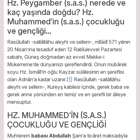
Hz. Peygamber (s.a.s.) nerede ve
kaç yaşında doğdu? Hz.
Muhammed’in (s.a.s.) çocukluğu
ve gençliği…
Rasûlullah -sallâllâhu aleyhi ve sellem-, mîlâdî 571 yılının
20 Nisan’ına tesadüf eden 12 Rabîulevvel Pazartesi
sabahı, Güneş doğmadan az evvel Mekke-i
Mükerreme’de dünyamızı şereflendirdi. Onun mübârek
soyu Hz. İsmâîl’in oğlu Kayzar sülâlesinin en şereflisi
olan Adnân’a kadar uzanır.
[1]
Rasûlullah -sallâllâhu
aleyhi ve sellem-, Kureyş kabilesi içinde, gerek baba ve
gerek anne yönünden en temiz ve en şerefli bir âileye
mensuptur.
HZ. MUHAMMED’İN (S.A.S.)
ÇOCUKLUĞU VE GENÇLİĞİ
Muhterem
babası Abdullah
Şam’a ticâret maksadıyla