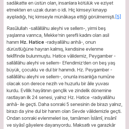
sadâkatte en üstün olan, insanlara kötülük ve eziyet
etmekten en uzak duran o idi. Hiç kimseyi kınayıp
ayıpladığı, hiç kimseyle münâkaşa ettiği görülmemişti.
[5]
Rasûlullah -sallâllâhu aleyhi ve sellem-, yirmi beş
yaşlarına varınca, Mekke’nin şerefli kadını olan asil
hanım
Hz. Hatice
-radıyallâhu anhâ-, onun
dürüstlüğüne hayran kalmış, kendisine evlenme
teklîfinde bulunmuştu. Hatice vâlidemiz, Peygamber -
sallâllâhu aleyhi ve sellem- Efendimiz’den on beş yaş
büyük, çocuklu ve dul bir hanımdı. Hz. Peygamber -
sallâllâhu aleyhi ve sellem-, onunla insanlığa numûne
olacak son derece nezih ve huzurlu bir âile yuvası
kurdu. Evlilik hayâtının gençlik ve zindelik dönemine
rastlayan ilk 24 senesi, yalnız Hz. Hatice -radıyallâhu
anhâ- ile geçti. Daha sonraki 5 senesinin de birazı yalnız,
birazı da yine dul bir hanım olan Sevde vâlidemizle geçti.
Ondan sonraki evlenmeleri ise, tamâmen İslâmî, insânî
ve siyâsî gâyelere dayanıyordu. Maksatlı ve garazkâr