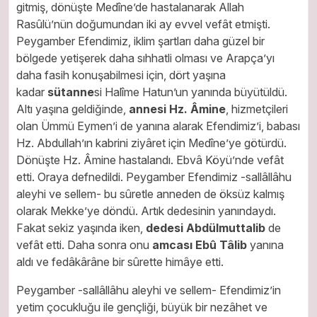
gitmiş, dönüşte Medîne’de hastalanarak Allah
Rasûlü’nün doğumundan iki ay evvel vefât etmişti.
Peygamber Efendimiz, iklim şartları daha güzel bir
bölgede yetişerek daha sıhhatli olması ve Arapça’yı
daha fasih konuşabilmesi için, dört yaşına
kadar
sütanne
si Halîme Hatun’un yanında büyütüldü.
Altı yaşına geldiğinde,
annesi Hz. Âmine
, hizmetçileri
olan Ümmü Eymen’i de yanına alarak Efendimiz’i, babası
Hz. Abdullah’ın kabrini ziyâret için Medîne’ye götürdü.
Dönüşte Hz. Âmine hastalandı. Ebvâ Köyü’nde vefât
etti. Oraya defnedildi. Peygamber Efendimiz -sallâllâhu
aleyhi ve sellem- bu sûretle anneden de öksüz kalmış
olarak Mekke’ye döndü. Artık dedesinin yanındaydı.
Fakat sekiz yaşında iken,
dedesi Abdülmuttalib
de
vefât etti. Daha sonra onu
amcası Ebû Tâlib
yanına
aldı ve fedâkârâne bir sûrette himâye etti.
Peygamber -sallâllâhu aleyhi ve sellem- Efendimiz’in
yetim çocukluğu ile gençliği, büyük bir nezâhet ve