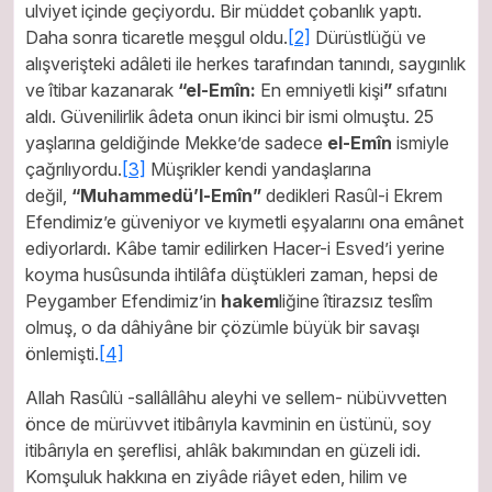
ulviyet içinde geçiyordu. Bir müddet çobanlık yaptı.
Daha sonra ticaretle meşgul oldu.
[2]
Dürüstlüğü ve
alışverişteki adâleti ile herkes tarafından tanındı, saygınlık
ve îtibar kazanarak
“el-Emîn:
En emniyetli kişi
”
sıfatını
aldı. Güvenilirlik âdeta onun ikinci bir ismi olmuştu. 25
yaşlarına geldiğinde Mekke’de sadece
el-Emîn
ismiyle
çağrılıyordu.
[3]
Müşrikler kendi yandaşlarına
değil,
“Muhammedü’l-Emîn”
dedikleri Rasûl-i Ekrem
Efendimiz’e güveniyor ve kıymetli eşyalarını ona emânet
ediyorlardı. Kâbe tamir edilirken Hacer-i Esved’i yerine
koyma husûsunda ihtilâfa düştükleri zaman, hepsi de
Peygamber Efendimiz’in
hakem
liğine îtirazsız teslîm
olmuş, o da dâhiyâne bir çözümle büyük bir savaşı
önlemişti.
[4]
Allah Rasûlü -sallâllâhu aleyhi ve sellem- nübüvvetten
önce de mürüvvet itibârıyla kavminin en üstünü, soy
itibârıyla en şereflisi, ahlâk bakımından en güzeli idi.
Komşuluk hakkına en ziyâde riâyet eden, hilim ve