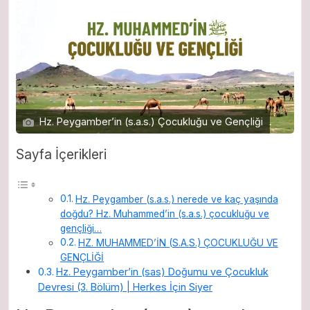
Hz. Peygamber’in (s.a.s.) Çocukluğu ve Gençliği
Sayfa İçerikleri
Hz. Peygamber (s.a.s.) nerede ve kaç yaşında
doğdu? Hz. Muhammed’in (s.a.s.) çocukluğu ve
gençliği…
HZ. MUHAMMED’İN (S.A.S.) ÇOCUKLUĞU VE
GENÇLİĞİ
Hz. Peygamber’in (sas) Doğumu ve Çocukluk
Devresi (3. Bölüm) | Herkes İçin Siyer