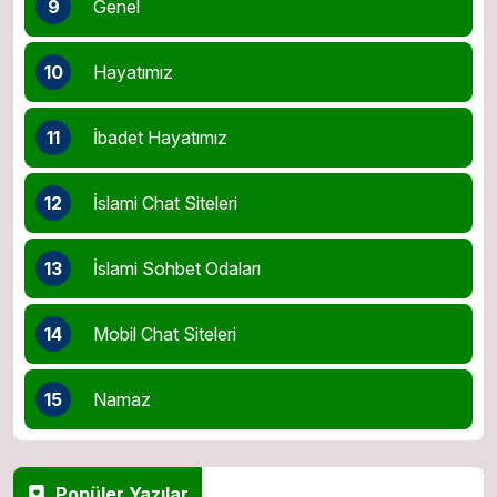
9
Genel
10
Hayatımız
11
İbadet Hayatımız
12
İslami Chat Siteleri
13
İslami Sohbet Odaları
14
Mobil Chat Siteleri
15
Namaz
Popüler Yazılar