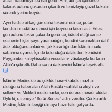
attılar. Sabahleyin bu hâli gören Amr, dehşet içerisinde
kalarak putunu çukurdan çıkarttı ve temizleyip güzel kokular
sürerek yerine koydu.
Aynı hâdise birkaç gün daha tekerrür edince, putun
kendisini müdâfaa etmesi için boynuna kılıcını astı. Ertesi
gün putunu tekrar çukurda görünce, ibâdet ettiği cansız
nesnenin hiçbir şeye yaramadığını, kendini korumaktan dahî
âciz olduğunu anladı ve şirk karanlığından İslâm’ın nurlu
sabahına uyandı. İçinde bulunduğu dalâletten, kendisini
Peygamber -aleyhissalâtü vesselâm- vâsıtasıyla kurtaran
Allâh’a şükretti. Daha sonra da kavmini İslâm’a teşvîk etti.
[5]
İslâm’ın Medîne’de bu şekilde hüsn-i kabûle mazhar
olduğunu haber alan Allâh Rasûlü -sallâllâhu aleyhi ve
sellem- ve Mekkeli müs­lümanlar, son derece mesrûr oldular.
Öyle ki, o seneye “Sürûr Senesi” adını verdiler. Çünkü artık
Medîne, İslâm’ın beşiği olmaya hazır hâle geliyordu.