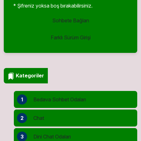
* Şifreniz yoksa boş bırakabilirsiniz.
Sohbete Bağlan
Farklı Sürüm Girişi
Kategoriler
1
Bedava Sohbet Odaları
2
Chat
3
Dini Chat Odaları