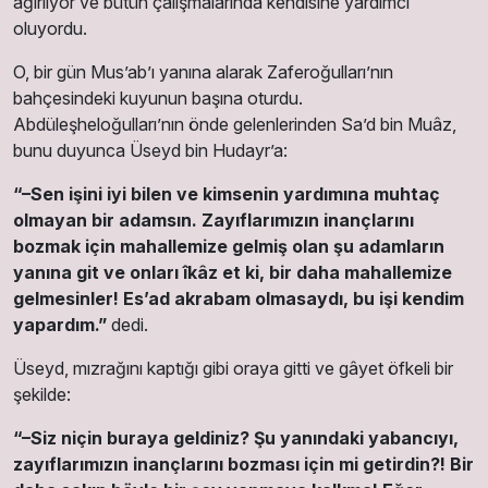
ağırlıyor ve bütün çalışmalarında kendisine yardımcı
oluyordu.
O, bir gün Mus’ab’ı yanına alarak Zaferoğulları’nın
bahçesindeki kuyunun başına oturdu.
Abdüleşheloğulları’nın önde gelenlerinden Sa’d bin Muâz,
bunu duyunca Üseyd bin Hudayr’a:
“–Sen işini iyi bilen ve kimsenin yardımına muhtaç
olmayan bir adamsın. Zayıflarımızın inançlarını
bozmak için mahallemize gelmiş olan şu adamların
yanına git ve onları îkâz et ki, bir daha mahallemize
gelmesinler! Es’ad akrabam olmasaydı, bu işi kendim
yapardım.”
dedi.
Üseyd, mızrağını kaptığı gibi oraya gitti ve gâyet öfkeli bir
şekilde:
“–Siz niçin buraya geldiniz? Şu yanındaki yabancıyı,
zayıflarımızın inançlarını bozması için mi getirdin?! Bir