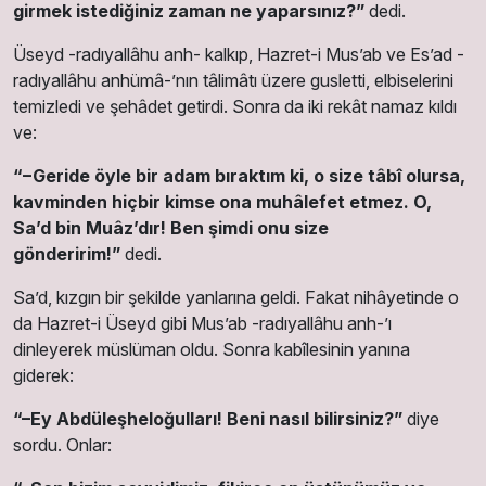
girmek istediğiniz zaman ne yaparsınız?”
dedi.
Üseyd -radıyallâhu anh- kalkıp, Hazret-i Mus’ab ve Es’ad -
radıyallâhu anhümâ-’nın tâlimâtı üzere gusletti, elbiselerini
temizledi ve şehâdet getirdi. Sonra da iki rekât namaz kıldı
ve:
“−Geride öyle bir adam bıraktım ki, o size tâbî olursa,
kavminden hiçbir kimse ona muhâlefet etmez. O,
Sa’d bin Muâz’dır! Ben şimdi onu size
gönderirim!”
dedi.
Sa’d, kızgın bir şekilde yanlarına geldi. Fakat nihâyetinde o
da Hazret-i Üseyd gibi Mus’ab -radıyallâhu anh-’ı
dinleyerek müslüman oldu. Sonra kabîlesinin yanına
giderek:
“–Ey Abdüleşheloğulları! Beni nasıl bilirsiniz?”
diye
sordu. Onlar: