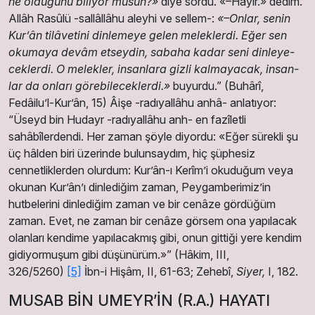
ne ol­du­ğu­nu bi­li­yor mu­sun?»
di­ye sor­du. «–Ha­yır.» de­dim.
Al­lâh Ra­sû­lü -sal­lâl­lâ­hu aley­hi ve sel­lem-:
«–On­lar, se­nin
Kur’ân ti­lâ­ve­ti­ni din­leme­ye ge­len melek­ler­di. Eğer sen
oku­ma­ya de­vâm et­sey­din, sa­ba­ha ka­dar se­ni din­le­ye­
cek­ler­di. O me­lek­ler, in­san­la­ra giz­li kal­ma­ya­cak, in­san­
lar da on­la­rı gö­rebi­le­cek­ler­di.»
bu­yur­du­.” (Bu­hâ­rî,
Fedâilu’l-Kur’ân, 15) Âişe -radıyallâhu anhâ- anlatıyor:
“Üseyd bin Hudayr -radıyallâhu anh- en fazîletli
sahâbîlerdendi. Her zaman şöyle diyordu: «Eğer sürekli şu
üç hâlden biri üzerinde bulunsaydım, hiç şüphesiz
cennetliklerden olurdum: Kur’ân-ı Kerîm’i okuduğum veya
okunan Kur’ân’ı dinlediğim zaman, Peygamberimiz’in
hutbelerini dinlediğim zaman ve bir cenâze gördüğüm
zaman. Evet, ne zaman bir cenâze görsem ona yapılacak
olanları kendime yapılacakmış gibi, onun gittiği yere kendim
gidiyormuşum gibi düşünürüm.»” (Hâkim, III,
326/5260)
[5]
İbn-i Hişâm, II, 61-63; Zehebî,
Siyer,
I, 182.
MUSAB BİN UMEYR’İN (R.A.) HAYATI