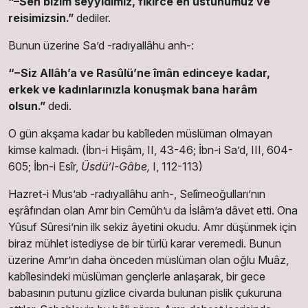
“–Sen bizim seyyidimiz, fikirce en üstünümüz ve
reisimizsin.”
dediler.
Bunun üzerine Sa’d -radıyallâhu anh-:
“−Siz Allâh’a ve Rasûlü’ne îmân edinceye kadar,
erkek ve kadınlarınızla konuşmak bana harâm
olsun.”
dedi.
O gün akşama kadar bu kabîleden müslüman olmayan
kimse kalmadı. (İbn-i Hişâm, II, 43-46; İbn-i Sa’d, III, 604-
605; İbn-i Esîr,
Üsdü’l-Gâbe,
I, 112-113)
Hazret-i Mus’ab -radıyallâhu anh-, Selîmeoğulları’nın
eşrâfından olan Amr bin Cemûh’u da İslâm’a dâvet etti. Ona
Yûsuf Sûresi’nin ilk sekiz âyetini okudu. Amr düşünmek için
biraz mühlet istediyse de bir türlü karar veremedi. Bunun
üzerine Amr’ın daha önceden müslüman olan oğlu Muâz,
kabîlesindeki müslüman gençlerle anlaşarak, bir gece
babasının putunu gizlice civarda bulunan pislik çukuruna