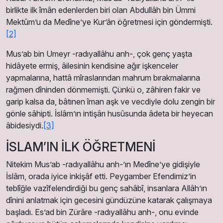
birlikte ilk îmân edenlerden biri olan Abdullâh bin Ümmi
Mektûm’u da Medîne’ye Kur’ân öğretmesi için göndermişti.
[2]
Mus’ab bin Umeyr -radıyallâhu anh-, çok genç yaşta
hidâyete ermiş, âilesinin kendisine ağır işkenceler
yapmalarına, hattâ mîraslarından mahrum bırakmalarına
rağmen dîninden dön­memişti. Çünkü o, zâhiren fakir ve
garip kalsa da, bâtınen îman aşk ve vecdiyle dolu zengin bir
gönle sâhipti. İslâm’ın intişârı husûsunda âdeta bir heyecan
âbidesiydi.
[3]
İSLAM’IN İLK ÖĞRETMENİ
Nitekim Mus’ab -radıyallâhu anh-’ın Medîne’ye gidişiyle
İslâm, orada iyice inkişâf etti. Peygamber Efendimiz’in
teblîğle vazîfelendirdiği bu genç sahâbî, insanlara Allâh’ın
dînini anlatmak için gecesini gündüzüne katarak çalışmaya
başladı. Es’ad bin Zürâre -radıyallâhu anh-, onu evinde