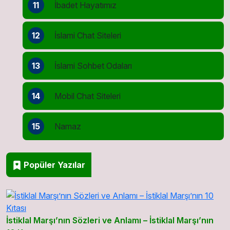
11
İbadet Hayatımız
12
İslami Chat Siteleri
13
İslami Sohbet Odaları
14
Mobil Chat Siteleri
15
Namaz
Popüler Yazılar
İstiklal Marşı’nın Sözleri ve Anlamı – İstiklal Marşı’nın