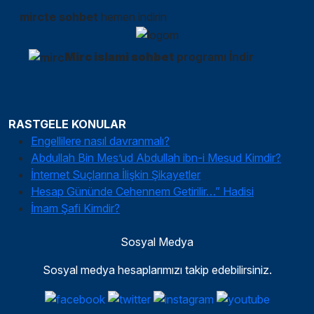
mircte sohbet
hemen indirin
Mirc islami sohbet
programı İndir
RASTGELE KONULAR
Engellilere nasıl davranmalı?
Abdullah Bin Mes’ud Abdullah ibn-i Mesud Kimdir?
İnternet Suçlarına İlişkin Şikayetler
Hesap Gününde Cehennem Getirilir…” Hadisi
İmam Şafi Kimdir?
Sosyal Medya
Sosyal medya hesaplarımızı takip edebilirsiniz.