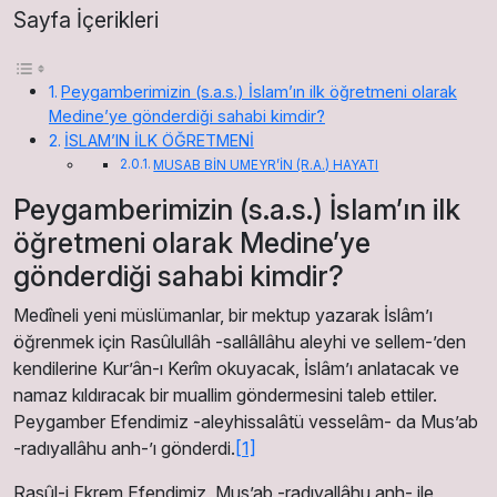
Sayfa İçerikleri
Peygamberimizin (s.a.s.) İslam’ın ilk öğretmeni olarak
Medine’ye gönderdiği sahabi kimdir?
İSLAM’IN İLK ÖĞRETMENİ
MUSAB BİN UMEYR’İN (R.A.) HAYATI
Peygamberimizin (s.a.s.) İslam’ın ilk
öğretmeni olarak Medine’ye
gönderdiği sahabi kimdir?
Medîneli yeni müslümanlar, bir mektup yazarak İslâm’ı
öğrenmek için Rasûlullâh -sallâllâhu aleyhi ve sellem-’den
kendilerine Kur’ân-ı Kerîm okuyacak, İslâm’ı anlatacak ve
namaz kıldıracak bir muallim göndermesini taleb ettiler.
Peygamber Efendimiz -aleyhissalâtü vesselâm- da Mus’ab
-radıyallâhu anh-’ı gönderdi.
[1]
Rasûl-i Ekrem Efendimiz, Mus’ab -radıyallâhu anh- ile