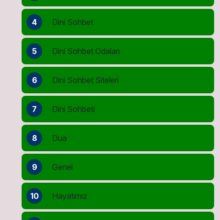
4
Dini Sohbet
5
Dini Sohbet Odaları
6
Dini Sohbet Siteleri
7
Dini Sohbeti
8
Dua
9
Genel
10
Hayatımız