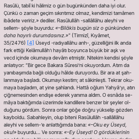
Rasûlü, tabiî ki hâlimiz o gün bugünkünden daha iyi olur.
Çünkü o zaman geçim sıkıntımız olmaz, kendimizi tamâmen
ibâdete veririz.» dediler. Rasûlullâh -sallâllâhu aleyhi ve
sellem- şöyle buyurdu:
«–Bilâkis bugün siz o günkünden
daha hayırlı durumdasınız.»
” (Tirmizî, Kıyâmet,
35/2476)
[4]
Üseyd -ra­dı­yal­lâ­hu anh-, güzelliğini ilk anda
fark ettiği Kelâmullâh’ı hayâtı boyunca büyük bir aşk ve
vecd içinde okumaya devâm etmiştir. Nitekim kendisi şöyle
an­la­tı­yor: “Bir ge­ce Ba­ka­ra Sû­re­si’ni oku­yor­dum. Atım da
ya­nı­ba­şım­da bağ­lı ol­du­ğu hâl­de du­ru­yor­du. Bir ara at şah­
lan­ma­ya baş­la­dı. Oku­ma­yı kes­tim; at sâ­kin­leş­ti. Tek­rar oku­
ma­ya baş­la­dım, at yi­ne şah­lan­dı. Hat­tâ oğ­lum Yah­yâ’yı, atın
çiğ­ne­me­sin­den en­di­şe ede­rek ya­nı­ma al­dım. O es­nâ­da se­
mâ­ya bak­tı­ğım­da üze­rim­de kan­dil­le­re ben­zer bir şey­ler ol­
du­ğu­nu gör­düm. Son­ra on­lar gö­ğe doğ­ru yük­se­lip göz­den
kay­bol­du. Sa­bah­le­yin, olup bi­te­ni Ra­sû­lul­lâh -sal­lâl­lâ­hu
aley­hi ve sel­lem-’e an­lat­tı­ğımda ba­na:
«–Oku ey Üseyd,
oku!»
bu­yur­du… Ve son­ra:
«–Ey Üseyd! O gör­dük­le­ri­nin