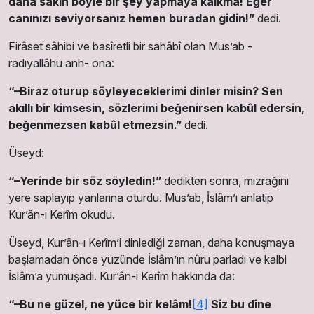
daha sakın böyle bir şey yapmaya kalkma! Eğer
canınızı seviyorsanız hemen buradan gidin!”
dedi.
Firâset sâhibi ve basîretli bir sahâbî olan Mus’ab -
radıyallâhu anh- ona:
“–Biraz oturup söyleyeceklerimi dinler misin? Sen
akıllı bir kimsesin, sözlerimi beğenirsen kabûl edersin,
beğenmezsen kabûl etmezsin.”
dedi.
Üseyd:
“–Yerinde bir söz söyledin!”
dedikten sonra, mızrağını
yere saplayıp yanlarına oturdu. Mus’ab, İslâm’ı anlatıp
Kur’ân-ı Kerîm okudu.
Üseyd, Kur’ân-ı Kerîm’i dinlediği zaman, daha konuşmaya
başlamadan önce yüzünde İslâm’ın nûru parladı ve kalbi
İslâm’a yumuşadı. Kur’ân-ı Kerîm hakkında da:
“–Bu ne güzel, ne yüce bir kelâm!
[4]
Siz bu dîne