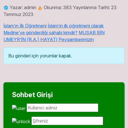
Yazar: admin
Okunma: 383
Yayınlanma Tarihi: 23
Temmuz 2023
İslam’ın İlk Öğretmeni
İslam’ın ilk öğretmeni olarak
Medine’ye gönderdiği sahabi kimdir?
MUSAB BİN
UMEYR’İN (R.A.) HAYATI
Peygamberimizin
Bu gönderi için yorumlar kapalı.
Sohbet Girişi