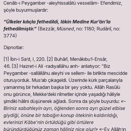
Cenâb-ı Peygamber -aleyhissalâtü vesselâm- Efendimiz,
şöyle buyurmuşlardır:
“Ülkeler kılıçla fethedildi, lâkin Medîne Kur’ân’la
fethedilmiştir.”
(Bezzâr,
Müsned
, no: 1180; Rudânî, no:
3774)
Dipnotlar:
[1] İbn-i Sa’d, I, 220. [2] Buhârî, Menâkıbu’l-Ensâr,
46. [3] Hazret-i Ali -radıyallâhu anh- anlatıyor: “Biz
Peygamber -sallâllâhu aleyhi ve sellem- ile birlikte mescidde
oturuyorduk. Mus’ab çıkageldi. Üzerinde kürk parçalarıyla
yamanmış bir hırkadan başka bir şey yoktu. Allâh Rasûlü
onu görünce, Mekke’deki nîmetler içinde yaşadığı hâliyle
şimdiki hâlini düşünerek ağladı. Sonra da şöyle buyurdu:
«–
Biriniz sabahleyin ayrı, öğlenden sonra ayrı güzel elbise
giydiği, önüne bir tabağın konup ötekinin kaldırıldığı,
evlerinizi Kâbe’nin örtüldüğü gibi örtülere
büründürdüğünüz zaman hâliniz nice olur!»
«–Ey Allâh’ın