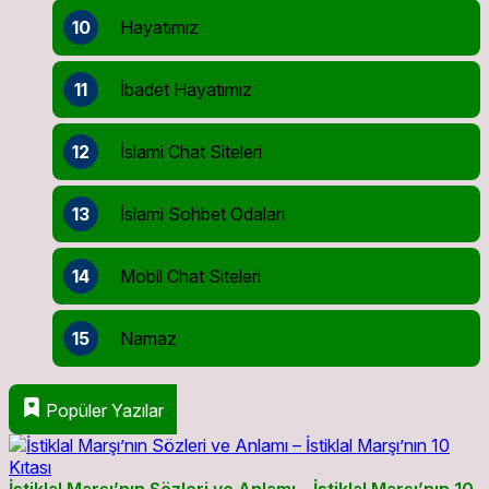
10
Hayatımız
11
İbadet Hayatımız
12
İslami Chat Siteleri
13
İslami Sohbet Odaları
14
Mobil Chat Siteleri
15
Namaz
Popüler Yazılar