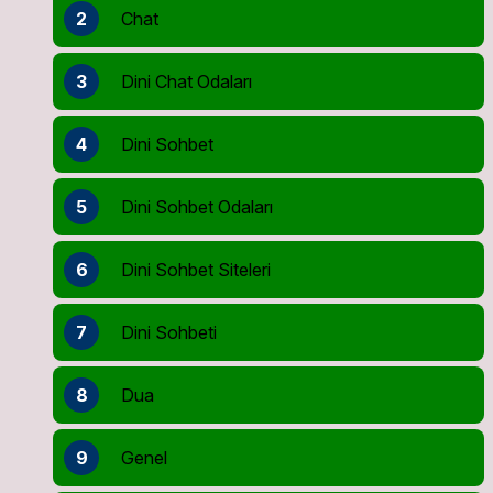
2
Chat
3
Dini Chat Odaları
4
Dini Sohbet
5
Dini Sohbet Odaları
6
Dini Sohbet Siteleri
7
Dini Sohbeti
8
Dua
9
Genel