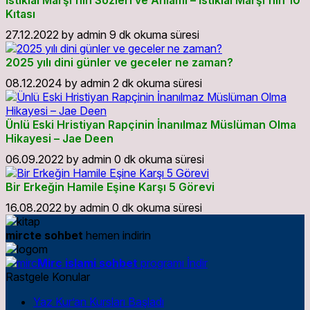
İstiklal Marşı’nın Sözleri ve Anlamı – İstiklal Marşı’nın 10
Kıtası
27.12.2022
by
admin
9 dk okuma süresi
2025 yılı dini günler ve geceler ne zaman?
08.12.2024
by
admin
2 dk okuma süresi
Ünlü Eski Hristiyan Rapçinin İnanılmaz Müslüman Olma
Hikayesi – Jae Deen
06.09.2022
by
admin
0 dk okuma süresi
Bir Erkeğin Hamile Eşine Karşı 5 Görevi
16.08.2022
by
admin
0 dk okuma süresi
mircte sohbet
hemen indirin
Mirc islami sohbet
programı İndir
Rastgele Konular
Yaz Kur’an Kursları Başladı