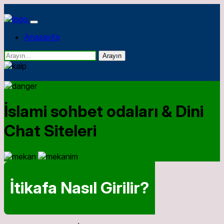
Anasayfa
Arayın
İslami sohbet odaları & Dini
Chat Siteleri
İtikafa Nasıl Girilir?