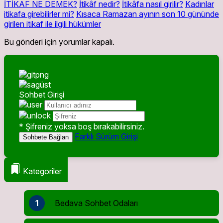
İTİKAF NE DEMEK?
İtikâf nedir?
İtikâfa nasıl girilir?
Kadınlar
itikafa girebilirler mi?
Kısaca Ramazan ayının son 10 gününde
girilen itikaf ile ilgili hükümler
Bu gönderi için yorumlar kapalı.
Sohbet Girişi
* Şifreniz yoksa boş bırakabilirsiniz.
Farklı Sürüm Girişi
Sohbete Bağlan
Kategoriler
1
Bedava Sohbet Odaları