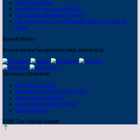
2023 Dini Günler
Kuranda her şey açık değildir
Cuma Günü Bereketi ve Önemi
Hz. Ömer’e (r.a.) göre bir Müslümanın en önemli işi
nedir?
Sosyal Medya
Sosyal medya hesaplarımızı takip edebilirsiniz.
Okunması Gerekenler
Mirc İslami Sohbet
Bayanlar İçin Dini Sohbet Yerleri
Ankara İslami Sohbet
Dini Sohbet Odaları Seviyeli
Mircte Sohbet
2026 Tüm Hakları Saklıdır