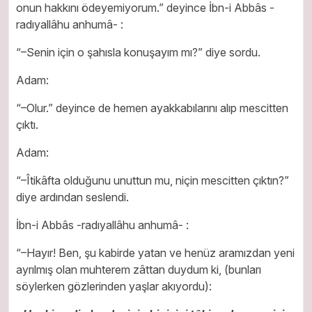
onun hakkını ödeyemiyorum.” deyince İbn-i Abbâs -
radıyallâhu anhumâ- :
“–Senin için o şahısla konuşayım mı?” diye sordu.
Adam:
“–Olur.” deyince de hemen ayakkabılarını alıp mescitten
çıktı.
Adam:
“–Îtikâfta olduğunu unuttun mu, niçin mescitten çıktın?”
diye ardından seslendi.
İbn-i Abbâs -radıyallâhu anhumâ- :
“–Hayır! Ben, şu kabirde yatan ve henüz aramızdan yeni
ayrılmış olan muhterem zâttan duydum ki, (bunları
söylerken gözlerinden yaşlar akıyordu):