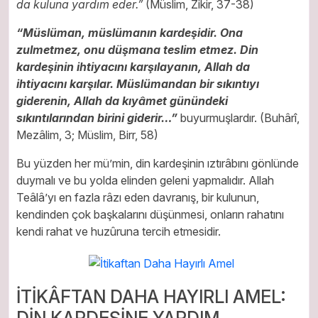
da kuluna yardım eder.”
(Müslim, Zikir, 37-38)
“Müslüman, müslümanın kardeşidir. Ona
zulmetmez, onu düşmana teslim etmez. Din
kardeşinin ihtiyacını karşılayanın, Allah da
ihtiyacını karşılar. Müslümandan bir sıkıntıyı
giderenin, Allah da kıyâmet günündeki
sıkıntılarından birini giderir…”
buyurmuşlardır. (Buhârî,
Mezâlim, 3; Müslim, Birr, 58)
Bu yüzden her mü’min, din kardeşinin ıztırâbını gönlünde
duymalı ve bu yolda elinden geleni yapmalıdır. Allah
Teâlâ’yı en fazla râzı eden davranış, bir kulunun,
kendinden çok başkalarını düşünmesi, onların rahatını
kendi rahat ve huzûruna tercih etmesidir.
İTİKÂFTAN DAHA HAYIRLI AMEL:
DİN KARDEŞİNE YARDIM