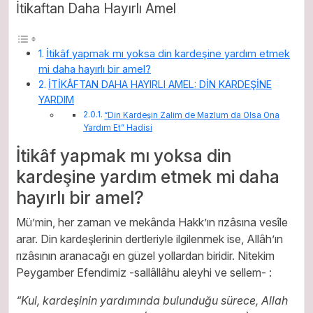
İtikaftan Daha Hayırlı Amel
İtikâf yapmak mı yoksa din kardeşine yardım etmek
mi daha hayırlı bir amel?
İTİKÂFTAN DAHA HAYIRLI AMEL: DİN KARDEŞİNE
YARDIM
“Din Kardeşin Zalim de Mazlum da Olsa Ona
Yardım Et” Hadisi
İtikâf yapmak mı yoksa din
kardeşine yardım etmek mi daha
hayırlı bir amel?
Mü’min, her zaman ve mekânda Hakk’ın rızâsına vesîle
arar. Din kardeşlerinin dertleriyle ilgilenmek ise, Allâh’ın
rızâsının aranacağı en güzel yollardan biridir. Nitekim
Peygamber Efendimiz -sallâllâhu aleyhi ve sellem- :
“Kul, kardeşinin yardımında bulunduğu sürece, Allah