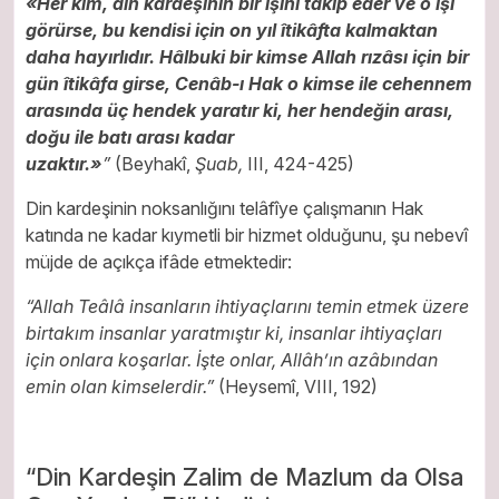
«Her kim, din kardeşinin bir işini tâkip eder ve o işi
görürse, bu kendisi için on yıl îtikâfta kalmaktan
daha hayırlıdır. Hâlbuki bir kimse Allah rızâsı için bir
gün îtikâfa girse, Cenâb-ı Hak o kimse ile cehennem
arasında üç hendek yaratır ki, her hendeğin arası,
doğu ile batı arası kadar
uzaktır.»
”
(Beyhakî,
Şuab,
III, 424-425)
Din kardeşinin noksanlığını telâfîye çalışmanın Hak
katında ne kadar kıymetli bir hizmet olduğunu, şu nebevî
müjde de açıkça ifâde etmektedir:
“Allah Teâlâ insanların ihtiyaçlarını temin etmek üzere
birtakım insanlar yaratmıştır ki, insanlar ihtiyaçları
için onlara koşarlar. İşte onlar, Allâh’ın azâbından
emin olan kimselerdir.”
(Heysemî, VIII, 192)
“Din Kardeşin Zalim de Mazlum da Olsa