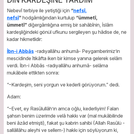
Nebevî terbiye ile yetiştiği için
“
nefsî,
nefsî
”
hodgâmlığından kurtulup
“ümmetî,
ümmetî”
diğergâmlığına ermiş bir sahâbînin, İslâm
kardeşliğindeki gönül ufkunu sergileyen şu hâdise de, ne
kadar hikmetlidir:
İbn-i Abbâs
-radıyallâhu anhumâ- Peygamberimiz’in
mescidinde îtikâfta iken bir kimse yanına gelerek selâm
verdi. İbn-i Abbâs -radıyallâhu anhumâ- selâma
mukâbele ettikten sonra:
“–Kardeşim, seni yorgun ve kederli görüyorum.” dedi.
Adam:
“–Evet, ey Rasûlullâh’ın amca oğlu, kederliyim! Falan
şahsın benim üzerimde velâ hakkı var (mal mukâbilinde
beni âzâd etmişti), fakat şu kabrin sahibi (Allah Rasûlü -
sallâllâhu aleyhi ve sellem-) hakkı için söylüyorum ki,