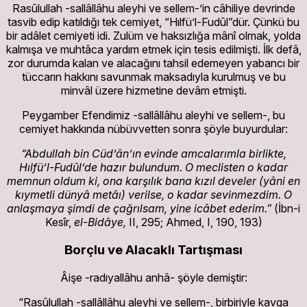
Rasûlullah -sallâllâhu aleyhi ve sellem-’in câhiliye devrinde
tasvib edip katıldığı tek cemiyet, “Hılfü’l-Fudûl”dür. Çünkü bu
bir adâlet cemiyeti idi. Zulüm ve haksızlığa mânî olmak, yolda
kalmışa ve muhtâca yardım etmek için tesis edilmişti. İlk defâ,
zor durumda kalan ve alacağını tahsil edemeyen yabancı bir
tüccarın hakkını savunmak maksadıyla kurulmuş ve bu
minvâl üzere hizmetine devâm etmişti.
Peygamber Efendimiz -sallâllâhu aleyhi ve sellem-, bu
cemiyet hakkında nübüvvetten sonra şöyle buyurdular:
“Abdullah bin Cüd’ân’ın evinde amcalarımla birlikte,
Hılfü’l-Fudûl’de hazır bulundum. O meclisten o kadar
memnun oldum ki, ona karşılık bana kızıl develer (yâni en
kıymetli dünyâ metâı) verilse, o kadar sevinmezdim. O
anlaşmaya şimdi de çağrılsam, yine icâbet ederim.”
(İbn-i
Kesîr,
el-Bidâye,
II, 295; Ahmed, I, 190, 193)
Borçlu ve Alacaklı Tartışması
Âişe -radıyallâhu anhâ- şöyle demiştir:
“Rasûlullah -sallâllâhu aleyhi ve sellem-, birbiriyle kavga