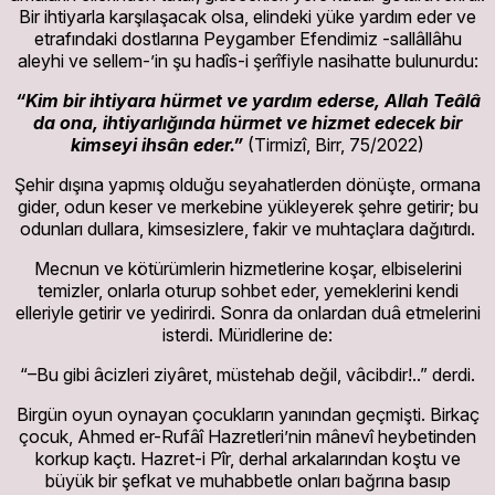
Bir ihtiyarla karşılaşacak olsa, elindeki yüke yardım eder ve
etrafındaki dostlarına Peygamber Efendimiz -sallâllâhu
aleyhi ve sellem-’in şu hadîs-i şerîfiyle nasihatte bulunurdu:
“Kim bir ihtiyara hürmet ve yardım ederse, Allah Teâlâ
da ona, ihtiyarlığında hürmet ve hizmet edecek bir
kimseyi ihsân eder.”
(Tirmizî, Birr, 75/2022)
Şehir dışına yapmış olduğu seyahatlerden dönüşte, ormana
gider, odun keser ve merkebine yükleyerek şehre getirir; bu
odunları dullara, kimsesizlere, fakir ve muhtaçlara dağıtırdı.
Mecnun ve kötürümlerin hizmetlerine koşar, elbiselerini
temizler, onlarla oturup sohbet eder, yemeklerini kendi
elleriyle getirir ve yedirirdi. Sonra da onlardan duâ etmelerini
isterdi. Müridlerine de:
“–Bu gibi âcizleri ziyâret, müstehab değil, vâcibdir!..” derdi.
Birgün oyun oynayan çocukların yanından geçmişti. Birkaç
çocuk, Ahmed er-Rufâî Hazretleri’nin mânevî heybetinden
korkup kaçtı. Hazret-i Pîr, derhal arkalarından koştu ve
büyük bir şefkat ve muhabbetle onları bağrına basıp