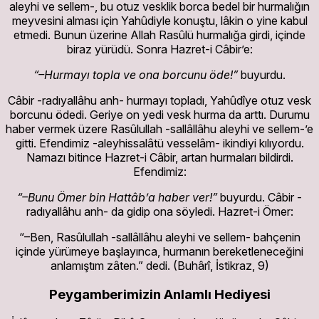
aleyhi ve sellem-, bu otuz vesklik borca bedel bir hurmalığın
meyvesini alması için Yahûdiyle konuştu, lâkin o yine kabul
etmedi. Bunun üzerine Allah Rasûlü hurmalığa girdi, içinde
biraz yürüdü. Sonra Hazret-i Câbir’e:
“–Hurmayı topla ve ona borcunu öde!”
buyurdu.
Câbir -radıyallâhu anh- hurmayı topladı, Yahûdîye otuz vesk
borcunu ödedi. Geriye on yedi vesk hurma da arttı. Durumu
haber vermek üzere Rasûlullah -sallâllâhu aleyhi ve sellem-’e
gitti. Efendimiz -aleyhissalâtü vesselâm- ikindiyi kılıyordu.
Namazı bitince Hazret-i Câbir, artan hurmaları bildirdi.
Efendimiz:
“–Bunu Ömer bin Hattâb’a haber ver!”
buyurdu. Câbir -
radıyallâhu anh- da gidip ona söyledi. Hazret-i Ömer:
“–Ben, Rasûlullah -sallâllâhu aleyhi ve sellem- bahçenin
içinde yürümeye başlayınca, hurmanın bereketleneceğini
anlamıştım zâten.” dedi. (Buhârî, İstikraz, 9)
Peygamberimizin Anlamlı Hediyesi