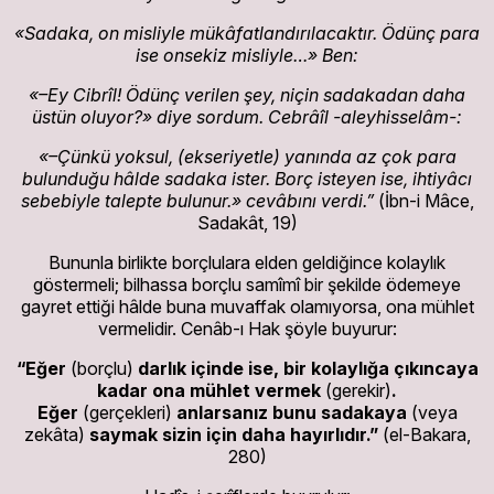
«Sadaka, on misliyle mükâfatlandırılacaktır. Ödünç para
ise onsekiz misliyle…» Ben:
«–Ey Cibrîl! Ödünç verilen şey, niçin sadakadan daha
üstün oluyor?» diye sordum. Cebrâîl -aleyhisselâm-:
«–Çünkü yoksul, (ekseriyetle) yanında az çok para
bulunduğu hâlde sadaka ister. Borç isteyen ise, ihtiyâcı
sebebiyle talepte bulunur.» cevâbını verdi.”
(İbn-i Mâce,
Sadakât, 19)
Bununla birlikte borçlulara elden geldiğince kolaylık
göstermeli; bilhassa borçlu samîmî bir şekilde ödemeye
gayret ettiği hâlde buna muvaffak olamıyorsa, ona mühlet
vermelidir. Cenâb-ı Hak şöyle buyurur:
“Eğer
(borçlu)
darlık içinde ise, bir kolaylığa çıkıncaya
kadar ona mühlet vermek
(gerekir)
.
Eğer
(gerçekleri)
anlarsanız bunu sadakaya
(veya
zekâta)
saymak sizin için daha hayırlıdır.”
(el-Bakara,
280)