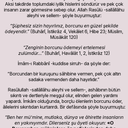
Aksi takdirde toplumdaki iyilik hislerini söndürür ve pek çok
insanın zarar görmesine sebep olur. Allah Rasûlü -sallâllâhu
aleyhi ve sellem- şöyle buyurmuştur:
“Şüphesiz sizin hayırlınız, borcunu en güzel şekilde
ödeyendir.”
(Buhârî, İstikrâz 4, Vekâlet 6, Hibe 23; Müslim,
Müsâkât 120)
“Zenginin borcunu ödemeyi ertelemesi
zulümdür…”
(Buhârî, Havâlât 1, 2, İstikrâz 12)
İmâm-ı Rabbânî -kuddise sirruh- da şöyle der:
“Borcundan bir kuruşunu sâhibine vermen, pek çok altın
sadaka vermenden daha hayırlıdır.”
Rasûlullah -sallâllâhu aleyhi ve sellem-, ashâbının bütün
sıkıntı ve dertleriyle meşgul olur, elinden gelen yardımı
yapardı. İmkânı olduğunda, borçlu ölenlerin borcunu öder,
âilelerini sıkıntıdan kurtarırdı. Bir defâsında şöyle buyurmuştu:
“Ben her mü’mine, mutlaka, dünya ve âhirette insanların
en yakınıyımdır. Dilerseniz şu âyeti okuyun:
«O