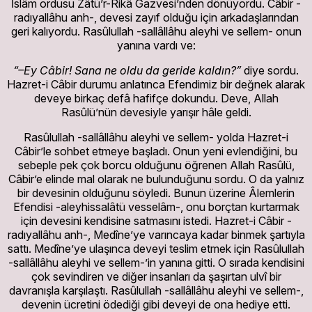
İslâm ordusu Zâtü’r-Rikâ Gazvesi’nden dönüyordu. Câbir -
radıyallâhu anh-, devesi zayıf olduğu için arkadaşlarından
geri kalıyordu. Rasûlullah -sallâllâhu aleyhi ve sellem- onun
yanına vardı ve:
“–Ey Câbir! Sana ne oldu da geride kaldın?”
diye sordu.
Hazret-i Câbir durumu anlatınca Efendimiz bir değnek alarak
deveye birkaç defâ hafifçe dokundu. Deve, Allah
Rasûlü’nün devesiyle yarışır hâle geldi.
Rasûlullah -sallâllâhu aleyhi ve sellem- yolda Hazret-i
Câbir’le sohbet etmeye başladı. Onun yeni evlendiğini, bu
sebeple pek çok borcu olduğunu öğrenen Allah Rasûlü,
Câbir’e elinde mal olarak ne bulunduğunu sordu. O da yalnız
bir devesinin olduğunu söyledi. Bunun üzerine Âlemlerin
Efendisi -aleyhissalâtü vesselâm-, onu borçtan kurtarmak
için devesini kendisine satmasını istedi. Hazret-i Câbir -
radıyallâhu anh-, Medîne’ye varıncaya kadar binmek şartıyla
sattı. Medîne’ye ulaşınca deveyi teslim etmek için Rasûlullah
-sallâllâhu aleyhi ve sellem-’in yanına gitti. O sırada kendisini
çok sevindiren ve diğer insanları da şaşırtan ulvî bir
davranışla karşılaştı. Rasûlullah -sallâllâhu aleyhi ve sellem-,
devenin ücretini ödediği gibi deveyi de ona hediye etti.