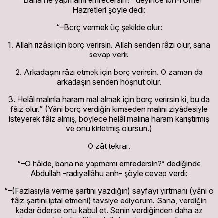
Hazretleri şöyle dedi:
“–Borç vermek üç şekilde olur:
1. Allah rızâsı için borç verirsin. Allah senden râzı olur, sana
sevap verir.
2. Arkadaşını râzı etmek için borç verirsin. O zaman da
arkadaşın senden hoşnut olur.
3. Helâl malınla haram mal almak için borç verirsin ki, bu da
fâiz olur.” (Yâni borç verdiğin kimseden malını ziyâdesiyle
isteyerek fâiz almış, böylece helâl malına haram karıştırmış
ve onu kirletmiş olursun.)
O zât tekrar:
“–O hâlde, bana ne yapmamı emredersin?” dediğinde
Abdullah -radıyallâhu anh- şöyle cevap verdi:
“–(Fazlasıyla verme şartını yazdığın) sayfayı yırtmanı (yâni o
fâiz şartını iptal etmeni) tavsiye ediyorum. Sana, verdiğin
kadar öderse onu kabul et. Senin verdiğinden daha az