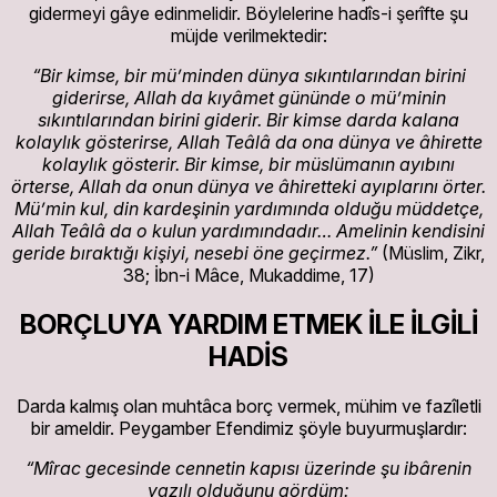
gidermeyi gâye edinmelidir. Böylelerine hadîs-i şerîfte şu
müjde verilmektedir:
“Bir kimse, bir mü’minden dünya sıkıntılarından birini
giderirse, Allah da kıyâmet gününde o mü’minin
sıkıntılarından birini giderir. Bir kimse darda kalana
kolaylık gösterirse, Allah Teâlâ da ona dünya ve âhirette
kolaylık gösterir. Bir kimse, bir müslümanın ayıbını
örterse, Allah da onun dünya ve âhiretteki ayıplarını örter.
Mü’min kul, din kardeşinin yardımında olduğu müddetçe,
Allah Teâlâ da o kulun yardımındadır… Amelinin kendisini
geride bıraktığı kişiyi, nesebi öne geçirmez.”
(Müslim, Zikr,
38; İbn-i Mâce, Mukaddime, 17)
BORÇLUYA YARDIM ETMEK İLE İLGİLİ
HADİS
Darda kalmış olan muhtâca borç vermek, mühim ve fazîletli
bir ameldir. Peygamber Efendimiz şöyle buyurmuşlardır:
“Mîrac gecesinde cennetin kapısı üzerinde şu ibârenin
yazılı olduğunu gördüm: