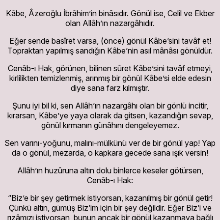
Kâbe, Âzeroğlu İbrâhim’in binâsıdır. Gönül ise, Celîl ve Ekber
olan Allâh’ın nazargâhıdır.
Eğer sende basîret varsa, (önce) gönül Kâbe’sini tavâf et!
Topraktan yapılmış sandığın Kâbe’nin asıl mânâsı gönüldür.
Cenâb-ı Hak, görünen, bilinen sûret Kâbe’sini tavâf etmeyi,
kirlilikten temizlenmiş, arınmış bir gönül Kâbe’si elde edesin
diye sana farz kılmıştır.
Şunu iyi bil ki, sen Allâh’ın nazargâhı olan bir gönlü incitir,
kırarsan, Kâbe’ye yaya olarak da gitsen, kazandığın sevap,
gönül kırmanın günâhını dengeleyemez.
Sen varını-yoğunu, malını-mülkünü ver de bir gönül yap! Yap
da o gönül, mezarda, o kapkara gecede sana ışık versin!
Allâh’ın huzûruna altın dolu binlerce keseler götürsen,
Cenâb-ı Hak:
“Biz’e bir şey getirmek istiyorsan, kazanılmış bir gönül getir!
Çünkü altın, gümüş Biz’im için bir şey değildir. Eğer Biz’i ve
rızâmızı istiyorsan, bunun ancak bir gönül kazanmaya bağlı