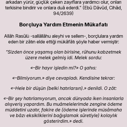
arkadan yürür, güçlük çeken zayıflara yardımcı olur, onları
terkisine bindirir ve onlara duâ ederdi.” (Ebû Dâvûd, Cihâd,
94/2639)
Borçluya Yardım Etmenin Mükafatı
Allâh Rasûlü -sallâllâhu aleyhi ve sellem-, borçlulara yardım
eden bir zâtın elde ettiği mükâfâtı şöyle haber vermiştir:
“Sizden önce yaşamış olan birisine, rûhunu kabzetmek
üzere melek gelmiş idi. Melek sordu:
«–Bir hayır işledin mi?» O şahıs:
«–Bilmiyorum.» diye cevapladı. Kendisine tekrar:
«–Hele bir düşün (belki hatırlarsın).» denildi. O zât:
«–Bir şey hatırlamıyorum, ancak dünyada iken insanlarla
alışveriş yapardım. Bu muâmelelerimde zengine ödeme
müddetini uzatır, fakire de (ödeme işlerinde müsâmaha
ve bâzı eksikliklerini bağışlamak sûretiyle) kolaylık
gösterirdim.» dedi.