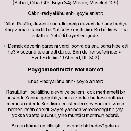
(Buhârî, Cihâd 49, Büyû 34; Müslim, Müsâkât 109)
Câbir -radıyallâhu anh- şöyle anlatır:
“Allah Rasûlü, devemin ücretini verip deveyi de bana hediye
ettiği zaman, tanıdık bir Yahûdîye rastladım. Bu hâdiseyi ona
anlattım. Yahûdî hayretler içinde:
«–Demek devenin parasını verdi, sonra da onu sana hibe etti
ha?!» sözünü tekrar etti durdu. Ben de her seferinde; «–
Evet!» dedim.” (Ahmed, III, 303)
Peygamberimizin Merhameti
Enes -radıyallâhu anh- şöyle anlatır:
Rasûlullah -sallâllâhu aleyhi ve sellem- çok merhametli bir
insandı. Yanına gelip ihtiyacını arz eden herkesi mutlaka
memnun ederdi. Kendisinden istenilen şey yanında varsa
hemen ihsân ederdi. Şayet yanında verebileceği bir şey
yoksa vaatte bulunur, yine muhtâcı memnun ederdi.
Birgün kâmet getirilmişti, o esnâda bir bedevî gelerek