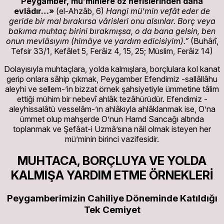
Peygamber, mü’minlere öz nefislerinden daha
evlâdır…»
(el-Ahzâb, 6)
Hangi mü’min vefât eder de
geride bir mal bırakırsa vârisleri onu alsınlar. Borç veya
bakıma muhtaç birini bırakmışsa, o da bana gelsin, ben
onun mevlâsıyım (himâye ve yardım edicisiyim).”
(Buhârî,
Tefsir 33/1, Kefâlet 5, Ferâiz 4, 15, 25; Müslim, Ferâiz 14)
Dolayısıyla muhtaçlara, yolda kalmışlara, borçlulara kol kanat
gerip onlara sâhip çıkmak, Peygamber Efendimiz -sallâllâhu
aleyhi ve sellem-’in bizzat örnek şahsiyetiyle ümmetine tâlim
ettiği mühim bir nebevî ahlâk tezâhürüdür. Efendimiz -
aleyhissalâtü vesselâm-’ın ahlâkıyla ahlâklanmak ise, O’na
ümmet olup mahşerde O’nun Hamd Sancağı altında
toplanmak ve Şefâat-i Uzmâ’sına nâil olmak isteyen her
mü’minin birinci vazifesidir.
MUHTACA, BORÇLUYA VE YOLDA
KALMIŞA YARDIM ETME ÖRNEKLERİ
Peygamberimizin Cahiliye Döneminde Katıldığı
Tek Cemiyet