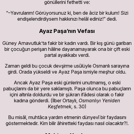
gönüllerini fethetti ve:
“–Yavrularım! Görüyorsunuz ki, ben de âciz bir kulum! Sizi
endişelendirdiysem hakkınızı helâl ediniz!” dedi.
Ayaz Paşa’nın Vefası
Güney Arnavutluk’ta fakir bir kadın vardı. Bir kış günü gariban
bir çocuğun perişan hâline dayanamayarak ona bir çift eski
partal ayakkabı verdi.
Zaman geldi bu çocuk devşirme usûlüyle Osmanlı sarayına
girdi. Orada yükseldi ve Ayaz Paşa ismiyle meşhur oldu.
Ancak Ayaz Paşa eski günlerini unutmamış, o eski
pabuçlarını da bir yere saklamıştı. Paşa olunca bu pabuçların
içini altınla doldurdu ve bir şükran ifâdesi olarak o fakir
kadına gönderdi. (İlber Ortaylı,
Osmanlıyı Yeniden
Keşfetmek,
s. 30)
Bu misâl, muhtâca yardım etmenin dünyevî bir faydasını
göstermektedir. Kim bilir âhiretteki faydası nasıl olacaktır?!.