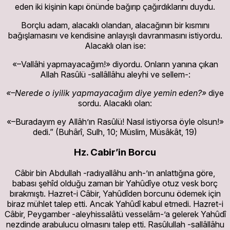
eden iki kişinin kapı önünde bağırıp çağırdıklarını duydu.
Borçlu adam, alacaklı olandan, alacağının bir kısmını
bağışlamasını ve kendisine anlayışlı davranmasını istiyordu.
Alacaklı olan ise:
«–Vallâhi yapmayacağım!» diyordu. Onların yanına çıkan
Allah Rasûlü -sallâllâhu aleyhi ve sellem-:
«–Nerede o iyilik yapmayacağım diye yemin eden?»
diye
sordu. Alacaklı olan:
«–Buradayım ey Allâh’ın Rasûlü! Nasıl istiyorsa öyle olsun!»
dedi.” (Buhârî, Sulh, 10; Müslim, Müsâkât, 19)
Hz. Cabir’in Borcu
Câbir bin Abdullah -radıyallâhu anh-’ın anlattığına göre,
babası şehîd olduğu zaman bir Yahûdîye otuz vesk borç
bırakmıştı. Hazret-i Câbir, Yahûdîden borcunu ödemek için
biraz mühlet talep etti. Ancak Yahûdî kabul etmedi. Hazret-i
Câbir, Peygamber -aleyhissalâtü vesselâm-’a gelerek Yahûdî
nezdinde arabulucu olmasını talep etti. Rasûlullah -sallâllâhu