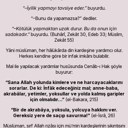
“–İyilik yapmayı tavsiye eder.”
buyurdu.
“–Bunu da yapamazsa?” dediler.
“–Kötülük yapmaktan uzak durur. Bu da onun için
sadakadır.”
buyurdu. (Buhârî, Zekât 30, Edeb 33; Müslim,
Zekât 55)
Yâni müslüman, her hâlükârda din kardeşine yardımcı olur.
Herkes kendine göre bir infak imkânı bulabilir.
Mal ile yapılacak yardımlar husûsunda Cenâb-ı Hak şöyle
buyurur:
“Sana Allah yolunda kimlere ve ne harcayacaklarını
sorarlar. De ki: İnfâk edeceğiniz mal; anne-baba,
akrabâlar, yetimler, yoksullar ve yolda kalmış garipler
için olmalıdır…”
(el-Bakara, 215)
“Bir de akrabâya, yoksula, yolcuya hakkını ver.
Gereksiz yere de saçıp savurma!”
(el-İsrâ, 26)
Müslüman, sırf Allah rızâsı için mü’min kardeşlerinin sıkıntısını