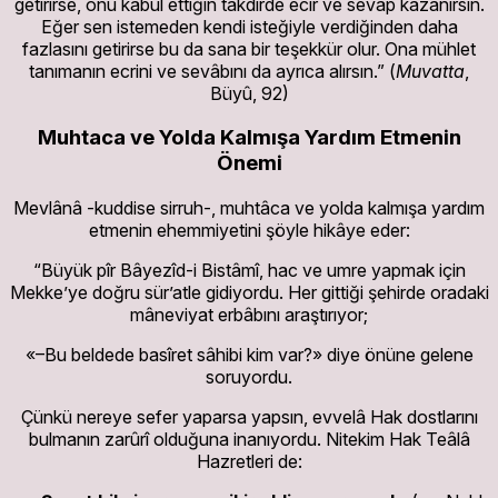
getirirse, onu kabul ettiğin takdirde ecir ve sevap kazanırsın.
Eğer sen istemeden kendi isteğiyle verdiğinden daha
fazlasını getirirse bu da sana bir teşekkür olur. Ona mühlet
tanımanın ecrini ve sevâbını da ayrıca alırsın.” (
Muvatta
,
Büyû, 92)
Muhtaca ve Yolda Kalmışa Yardım Etmenin
Önemi
Mevlânâ -kuddise sirruh-, muhtâca ve yolda kalmışa yardım
etmenin ehemmiyetini şöyle hikâye eder:
“Büyük pîr Bâyezîd-i Bistâmî, hac ve umre yapmak için
Mekke’ye doğru sür’atle gidiyordu. Her gittiği şehirde oradaki
mâneviyat erbâbını araştırıyor;
«–Bu beldede basîret sâhibi kim var?» diye önüne gelene
soruyordu.
Çünkü nereye sefer yaparsa yapsın, evvelâ Hak dostlarını
bulmanın zarûrî olduğuna inanıyordu. Nitekim Hak Teâlâ
Hazretleri de: