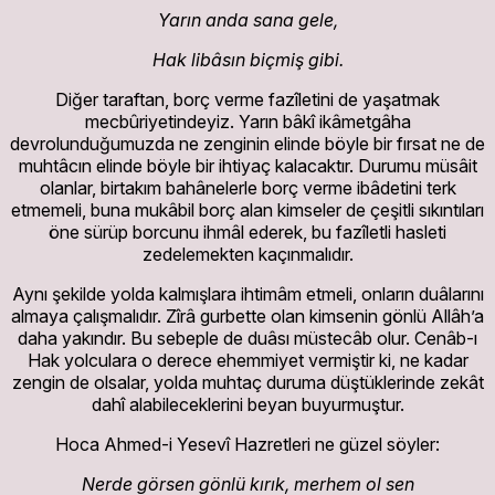
Yarın anda sana gele,
Hak libâsın biçmiş gibi.
Diğer taraftan, borç verme fazîletini de yaşatmak
mecbûriyetindeyiz. Yarın bâkî ikâmetgâha
devrolunduğumuzda ne zenginin elinde böyle bir fırsat ne de
muhtâcın elinde böyle bir ihtiyaç kalacaktır. Durumu müsâit
olanlar, birtakım bahânelerle borç verme ibâdetini terk
etmemeli, buna mukâbil borç alan kimseler de çeşitli sıkıntıları
öne sürüp borcunu ihmâl ederek, bu fazîletli hasleti
zedelemekten kaçınmalıdır.
Aynı şekilde yolda kalmışlara ihtimâm etmeli, onların duâlarını
almaya çalışmalıdır. Zîrâ gurbette olan kimsenin gönlü Allâh’a
daha yakındır. Bu sebeple de duâsı müstecâb olur. Cenâb-ı
Hak yolculara o derece ehemmiyet vermiştir ki, ne kadar
zengin de olsalar, yolda muhtaç duruma düştüklerinde zekât
dahî alabileceklerini beyan buyurmuştur.
Hoca Ahmed-i Yesevî Hazretleri ne güzel söyler:
Nerde görsen gönlü kırık, merhem ol sen