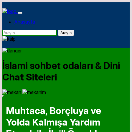
Anasayfa
Arayın
İslami sohbet odaları & Dini
Chat Siteleri
Muhtaca, Borçluya ve
Yolda Kalmışa Yardım