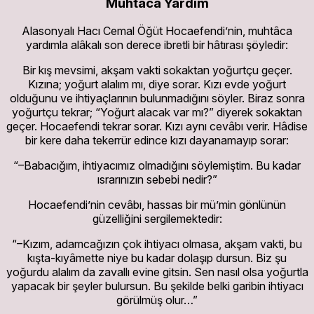
Muhtaca Yardım
Alasonyalı Hacı Cemal Öğüt Hocaefendi’nin, muhtâca
yardımla alâkalı son derece ibretli bir hâtırası şöyledir:
Bir kış mevsimi, akşam vakti sokaktan yoğurtçu geçer.
Kızına; yoğurt alalım mı, diye sorar. Kızı evde yoğurt
olduğunu ve ihtiyaçlarının bulunmadığını söyler. Biraz sonra
yoğurtçu tekrar; “Yoğurt alacak var mı?” diyerek sokaktan
geçer. Hocaefendi tekrar sorar. Kızı aynı cevâbı verir. Hâdise
bir kere daha tekerrür edince kızı dayanamayıp sorar:
“–Babacığım, ihtiyacımız olmadığını söylemiştim. Bu kadar
ısrarınızın sebebi nedir?”
Hocaefendi’nin cevâbı, hassas bir mü’min gönlünün
güzelliğini sergilemektedir:
“–Kızım, adamcağızın çok ihtiyacı olmasa, akşam vakti, bu
kışta-kıyâmette niye bu kadar dolaşıp dursun. Biz şu
yoğurdu alalım da zavallı evine gitsin. Sen nasıl olsa yoğurtla
yapacak bir şeyler bulursun. Bu şekilde belki garibin ihtiyacı
görülmüş olur…”