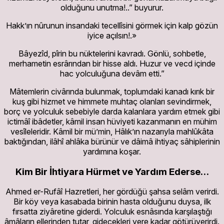
olduğunu unutma!..” buyurur.
Hakk’ın nûrunun insandaki tecellîsini görmek için kalp gözün
iyice açılsın!.»
Bâyezîd, pîrin bu nüktelerini kavradı. Gönlü, sohbetle,
merhametin esrârından bir hisse aldı. Huzur ve vecd içinde
hac yolculuğuna devâm etti.”
Mâtemlerin civârında bulunmak, toplumdaki kanadı kırık bir
kuş gibi hizmet ve himmete muhtaç olanları sevindirmek,
borç ve yolculuk sebebiyle darda kalanlara yardım etmek gibi
ictimâî ibâdetler, kâmil insan hüviyeti kazanmanın en mühim
vesîleleridir. Kâmil bir mü’min, Hâlık’ın nazarıyla mahlûkâta
baktığından, ilâhî ahlâka bürünür ve dâimâ ihtiyaç sâhiplerinin
yardımına koşar.
Kim Bir İhtiyara Hürmet ve Yardım Ederse…
Ahmed er-Rufâî Hazretleri, her gördüğü şahsa selâm verirdi.
Bir köy veya kasabada birinin hasta olduğunu duysa, ilk
fırsatta ziyâretine giderdi. Yolculuk esnâsında karşılaştığı
âmâların ellerinden tutar, gidecekleri yere kadar götürüverirdi.