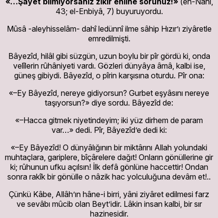
«…Şayet bilmiyorsanız zikir ehline sorunuz!»
(en-Nahl,
43; el-Enbiyâ, 7) buyuruyordu.
Mûsâ -aleyhisselâm- dahî ledünnî ilme sâhip Hızır’ı ziyâretle
emredilmişti.
Bâyezîd, hilâl gibi süzgün, uzun boylu bir pîr gördü ki, onda
velîlerin rûhâniyeti vardı. Gözleri dünyâya âmâ, kalbi ise,
güneş gibiydi. Bâyezîd, o pîrin karşısına oturdu. Pîr ona:
«–Ey Bâyezîd, nereye gidiyorsun? Gurbet eşyâsını nereye
taşıyorsun?» diye sordu. Bâyezîd de:
«–Hacca gitmek niyetindeyim; iki yüz dirhem de param
var…» dedi. Pîr, Bâyezîd’e dedi ki:
«–Ey Bâyezîd! O dünyâlığının bir miktârını Allah yolundaki
muhtaçlara, gariplere, bîçârelere dağıt! Onların gönüllerine gir
ki; rûhunun ufku açılsın! İlk defâ gönlüne haccettir! Ondan
sonra rakîk bir gönülle o nâzik hac yolculuğuna devâm et!..
Çünkü Kâbe, Allâh’ın hâne-i birri, yâni ziyâret edilmesi farz
ve sevâbı mûcib olan Beyt’idir. Lâkin insan kalbi, bir sır
hazinesidir.