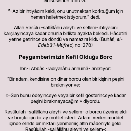
elbisesinden tuttu ve:
“–Az bir ihtiyâcım kaldı, onu unutmaktan korktuğum için
hemen halletmek istiyorum.” dedi.
Allah Rasûlü -sallâllâhu aleyhi ve sellem- ihtiyacını
karşılayıncaya kadar onunla birlikte ayakta bekledi. Hâcetini
yerine getirince de döndü ve namazını kıldı. (Buhârî,
el-
Edebü’l-Müfred,
no: 278)
Peygamberimizin Kefil Olduğu Borç
İbn-i Abbâs -radıyallâhu anhümâ- anlatıyor:
“Bir adam, kendisine on dinar borcu olan bir kişinin peşini
bırakmıyor ve:
«–Sen bunu ödeyinceye veya bir kefil gösterinceye kadar
peşini bırakmayacağım.» diyordu.
Rasûlullah -sallâllâhu aleyhi ve sellem- o borcu üzerine aldı
ve borçlu için bir ay mühlet istedi. Adam, verilen müddet
içinde elinde bir miktar işlenmemiş altın mâdeniyle geldi.
Rasûlullah -sallâllâhu aleyhi ve sellem-: