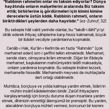
“Rabbinin rahmetini onlar mı taksim ediyorlar? Dünya
hayâtında onların maîşetlerini aralarında Biz taksim
ettik; birbirlerine iş gördürmeleri için kimini kimine
derecelerle üstün kıldık. Rabbinin rahmeti, onların
biriktirdikleri şeylerden daha hayırlıdır.”
(ez-Zuhruf, 32)
Bu sebeple hâli vakti yerinde olanlar, bu “takdîr-i ilâhî”yi iyi
idrâk ederek ihtiyaç sâhiplerine karşı hissiz kalmamalı, büyük
bir ibâdet vecdiyle yardımlarına koşmalıdır.
Cenâb-ı Hak, Kur’ân-ı Kerîm’de en fazla “Rahmân” (çok
merhamet eden) ism-i şerîfini telkin etmektedir. Merhamet,
sende olanı, olmayana ikrâm etmendir. Diğer bir ifâdeyle
merhamet, başkalarının mahrûmiyetini telâfi maksadıyla,
onların yardımına koşmaktır. Bu sebeple îmânın lezzeti,
merhametle hissedilir. Merhametin meyvesi de muhtaçlarla
dert ortağı olabilmektir.
Muhtâca, borçluya ve yolda kalmışa yardım etmek, İslâm’ın
mühim insânî kâidelerinden biridir. Zarûrî ihtiyaçlarını
karşılayamadığı için borçlu duruma düşen insanlara yardım
etmek, dînimizin emrettiği âlemşümûl bir prensiptir. Bu yardım,
alacaklının borçluya mühlet vermesi, borcunun bir kısmını