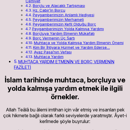
Cemiyet
Borçlu ve Alacaklı Tartışması
Hz. Cabir’in Borcu
Peygamberimizin Anlamlı Hediyesi
Peygamberimizin Merhameti
Peygamberimizin Kefil Olduğu Borç
Peygamberimizin Yolda Kalmışa Yardımı
Borçluya Yardım Etmenin Mükafatı
Borç Vermenin Üç Şartı
Muhtaca ve Yolda Kalmışa Yardım Etmenin Önemi
Kim Bir İhtiyara Hürmet ve Yardım Ederse…
Ayaz Paşa’nın Vefası
Muhtaca Yardım
MUHTACA YARDIM ETMENİN VE BORÇ VERMENİN
FAZİLETİ
İslam tarihinde muhtaca, borçluya ve
yolda kalmışa yardım etmek ile ilgili
örnekler.
Allah Teâlâ bu âlemi imtihan için vâr etmiş ve insanları pek
çok hikmete bağlı olarak farklı seviyelerde yaratmıştır. Âyet-i
kerîmede şöyle buyrulur: