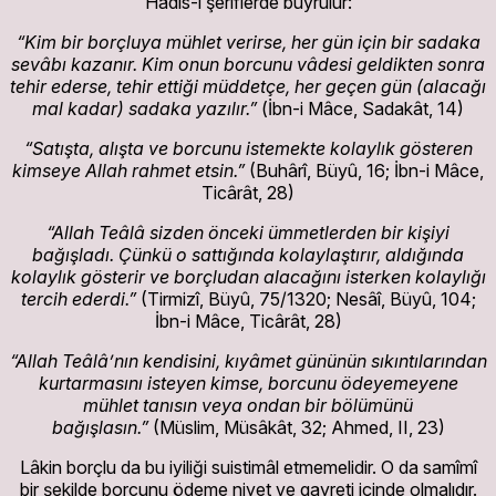
Hadîs-i şerîflerde buyrulur:
“Kim bir borçluya mühlet verirse, her gün için bir sadaka
sevâbı kazanır. Kim onun borcunu vâdesi geldikten sonra
tehir ederse, tehir ettiği müddetçe, her geçen gün (alacağı
mal kadar) sadaka yazılır.”
(İbn-i Mâce, Sadakât, 14)
“Satışta, alışta ve borcunu istemekte kolaylık gösteren
kimseye Allah rahmet etsin.”
(Buhârî, Büyû, 16; İbn-i Mâce,
Ticârât, 28)
“Allah Teâlâ sizden önceki ümmetlerden bir kişiyi
bağışladı. Çünkü o sattığında kolaylaştırır, aldığında
kolaylık gösterir ve borçludan alacağını isterken kolaylığı
tercih ederdi.”
(Tirmizî, Büyû, 75/1320; Nesâî, Büyû, 104;
İbn-i Mâce, Ticârât, 28)
“Allah Teâlâ’nın kendisini, kıyâmet gününün sıkıntılarından
kurtarmasını isteyen kimse, borcunu ödeyemeyene
mühlet tanısın veya ondan bir bölümünü
bağışlasın.”
(Müslim, Müsâkât, 32; Ahmed, II, 23)
Lâkin borçlu da bu iyiliği suistimâl etmemelidir. O da samîmî
bir şekilde borcunu ödeme niyet ve gayreti içinde olmalıdır.