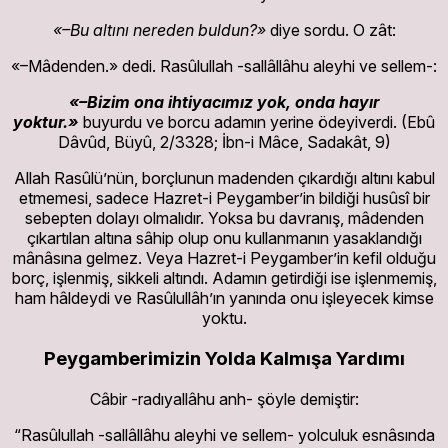
«–Bu altını nereden buldun?»
diye sordu. O zât:
«–Mâdenden.» dedi. Rasûlullah -sallâllâhu aleyhi ve sellem-:
«–Bizim ona ihtiyacımız yok, onda hayır
yoktur.»
buyurdu ve borcu adamın yerine ödeyiverdi. (Ebû
Dâvûd, Büyû, 2/3328; İbn-i Mâce, Sadakât, 9)
Allah Rasûlü’nün, borçlunun madenden çıkardığı altını kabul
etmemesi, sadece Hazret-i Peygamber’in bildiği husûsî bir
sebepten dolayı olmalıdır. Yoksa bu davranış, mâdenden
çıkartılan altına sâhip olup onu kullanmanın yasaklandığı
mânâsına gelmez. Veya Hazret-i Peygamber’in kefil olduğu
borç, işlenmiş, sikkeli altındı. Adamın getirdiği ise işlenmemiş,
ham hâldeydi ve Rasûlullâh’ın yanında onu işleyecek kimse
yoktu.
Peygamberimizin Yolda Kalmışa Yardımı
Câbir -radıyallâhu anh- şöyle demiştir:
“Rasûlullah -sallâllâhu aleyhi ve sellem- yolculuk esnâsında