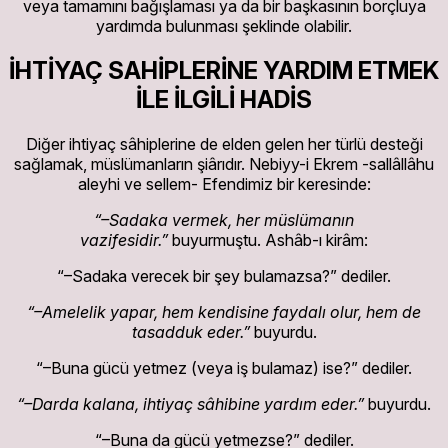
veya tamamını bağışlaması ya da bir başkasının borçluya
yardımda bulunması şeklinde olabilir.
İHTİYAÇ SAHİPLERİNE YARDIM ETMEK
İLE İLGİLİ HADİS
Diğer ihtiyaç sâhiplerine de elden gelen her türlü desteği
sağlamak, müslümanların şiârıdır. Nebiyy-i Ekrem -sallâllâhu
aleyhi ve sellem- Efendimiz bir keresinde:
“–Sadaka vermek, her müslümanın
vazifesidir.”
buyurmuştu. Ashâb-ı kirâm:
“–Sadaka verecek bir şey bulamazsa?” dediler.
“–Amelelik yapar, hem kendisine faydalı olur, hem de
tasadduk eder.”
buyurdu.
“–Buna gücü yetmez (veya iş bulamaz) ise?” dediler.
“–Darda kalana, ihtiyaç sâhibine yardım eder.”
buyurdu.
“–Buna da gücü yetmezse?” dediler.