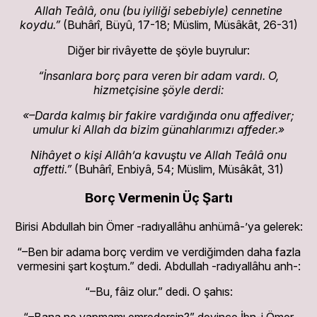
Allah Teâlâ, onu (bu iyiliği sebebiyle) cennetine
koydu.”
(Buhârî, Büyû, 17-18; Müslim, Müsâkât, 26-31)
Diğer bir rivâyette de şöyle buyrulur:
“İnsanlara borç para veren bir adam vardı. O,
hizmetçisine şöyle derdi:
«–Darda kalmış bir fakire vardığında onu affediver;
umulur ki Allah da bizim günahlarımızı affeder.»
Nihâyet o kişi Allâh’a kavuştu ve Allah Teâlâ onu
affetti.”
(Buhârî, Enbiyâ, 54; Müslim, Müsâkât, 31)
Borç Vermenin Üç Şartı
Birisi Abdullah bin Ömer -radıyallâhu anhümâ-’ya gelerek:
“–Ben bir adama borç verdim ve verdiğimden daha fazla
vermesini şart koştum.” dedi. Abdullah -radıyallâhu anh-:
“–Bu, fâiz olur.” dedi. O şahıs:
“–Bana ne yapmamı emredersin?” deyince İbn-i Ömer