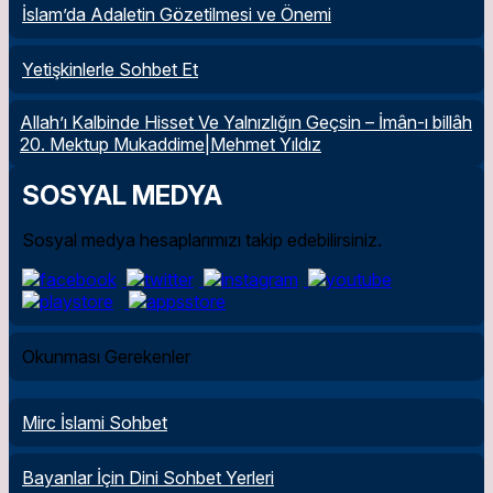
İslam’da Adaletin Gözetilmesi ve Önemi
Yetişkinlerle Sohbet Et
Allah’ı Kalbinde Hisset Ve Yalnızlığın Geçsin – İmân-ı billâh
20. Mektup Mukaddime|Mehmet Yıldız
SOSYAL MEDYA
Sosyal medya hesaplarımızı takip edebilirsiniz.
Okunması Gerekenler
Mirc İslami Sohbet
Bayanlar İçin Dini Sohbet Yerleri