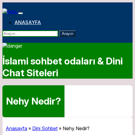
ANASAYFA
Arayın
İslami sohbet odaları & Dini
Chat Siteleri
Nehy Nedir?
Anasayfa
»
Dini Sohbet
»
Nehy Nedir?