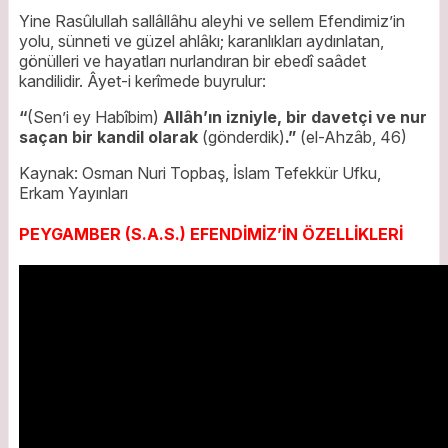
Yine Rasûlullah sallâllâhu aleyhi ve sellem Efendimiz’in
yolu, sünneti ve güzel ahlâkı; karanlıkları aydınlatan,
gönülleri ve hayatları nurlandıran bir ebedî saâdet
kandilidir. Âyet-i kerîmede buyrulur:
“
(Sen’i ey Habîbim)
Allâh’ın izniyle, bir davetçi ve nur
saçan bir kandil olarak
(gönderdik)
.”
(el-Ahzâb, 46)
Kaynak: Osman Nuri Topbaş, İslam Tefekkür Ufku,
Erkam Yayınları
PEYGAMBER (S.A.S.) EFENDİMİZ’İN ÖZELLİKLERİ