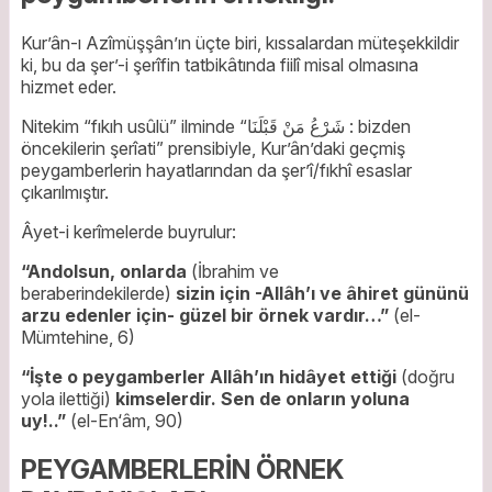
Kur’ân-ı Azîmüşşân’ın üçte biri, kıssalardan müteşekkildir
ki, bu da şer’-i şerîfin tatbikâtında fiilî misal olmasına
hizmet eder.
Nitekim “fıkıh usûlü” ilminde “شَرْعُ مَنْ قَبْلَنَا : bizden
öncekilerin şerîati” prensibiyle, Kur’ân’daki geçmiş
peygamberlerin hayatlarından da şer’î/fıkhî esaslar
çıkarılmıştır.
Âyet-i kerîmelerde buyrulur:
“Andolsun, onlarda
(İbrahim ve
beraberindekilerde)
sizin için -Allâh’ı ve âhiret gününü
arzu edenler için- güzel bir örnek vardır…”
(el-
Mümtehine, 6)
“İşte o peygamberler Allâh’ın hidâyet ettiği
(doğru
yola ilettiği)
kimselerdir. Sen de onların yoluna
uy!..”
(el-En‘âm, 90)
PEYGAMBERLERİN ÖRNEK