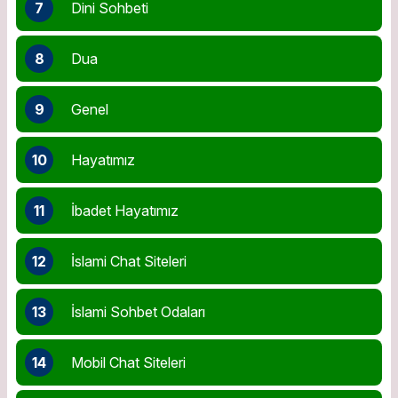
7
Dini Sohbeti
8
Dua
9
Genel
10
Hayatımız
11
İbadet Hayatımız
12
İslami Chat Siteleri
13
İslami Sohbet Odaları
14
Mobil Chat Siteleri