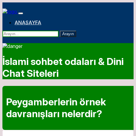
ANASAYFA
Arayın
İslami sohbet odaları & Dini
Chat Siteleri
Peygamberlerin örnek
davranışları nelerdir?