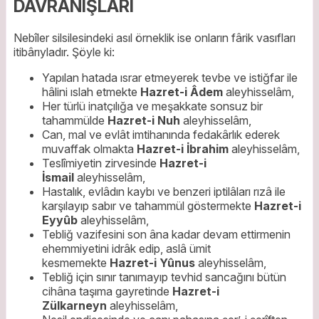
DAVRANIŞLARI
Nebîler silsilesindeki asıl örneklik ise onların fârik vasıfları
itibârıyladır. Şöyle ki:
Yapılan hatada ısrar etmeyerek tevbe ve istiğfar ile
hâlini ıslah etmekte
Hazret-i Âdem
aleyhisselâm,
Her türlü inatçılığa ve meşakkate sonsuz bir
tahammülde
Hazret-i Nuh
aleyhisselâm,
Can, mal ve evlât imtihanında fedakârlık ederek
muvaffak olmakta
Hazret-i İbrahim
aleyhisselâm,
Teslîmiyetin zirvesinde
Hazret-i
İsmail
aleyhisselâm,
Hastalık, evlâdın kaybı ve benzeri iptilâları rızâ ile
karşılayıp sabır ve tahammül göstermekte
Hazret-i
Eyyûb
aleyhisselâm,
Tebliğ vazifesini son âna kadar devam ettirmenin
ehemmiyetini idrâk edip, aslâ ümit
kesmemekte
Hazret-i Yûnus
aleyhisselâm,
Tebliğ için sınır tanımayıp tevhid sancağını bütün
cihâna taşıma gayretinde
Hazret-i
Zülkarneyn
aleyhisselâm,