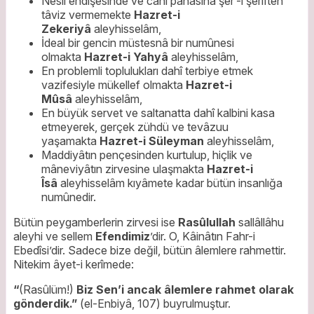
Nesil endişesinde ve canı pahasına şer’-i şerîften
tâviz vermemekte
Hazret-i
Zekeriyâ
aleyhisselâm,
İdeal bir gencin müstesnâ bir numûnesi
olmakta
Hazret-i Yahyâ
aleyhisselâm,
En problemli toplulukları dahî terbiye etmek
vazifesiyle mükellef olmakta
Hazret-i
Mûsâ
aleyhisselâm,
En büyük servet ve saltanatta dahî kalbini kasa
etmeyerek, gerçek zühdü ve tevâzuu
yaşamakta
Hazret-i Süleyman
aleyhisselâm,
Maddiyâtın pençesinden kurtulup, hiçlik ve
mâneviyâtın zirvesine ulaşmakta
Hazret-i
Îsâ
aleyhisselâm kıyâmete kadar bütün insanlığa
numûnedir.
Bütün peygamberlerin zirvesi ise
Rasûlullah
sallâllâhu
aleyhi ve sellem
Efendimiz
’dir. O, Kâinâtın Fahr-i
Ebedîsi’dir. Sadece bize değil, bütün âlemlere rahmettir.
Nitekim âyet-i kerîmede:
“
(Rasûlüm!)
Biz Sen’i ancak âlemlere rahmet olarak
gönderdik.”
(el-Enbiyâ, 107) buyrulmuştur.