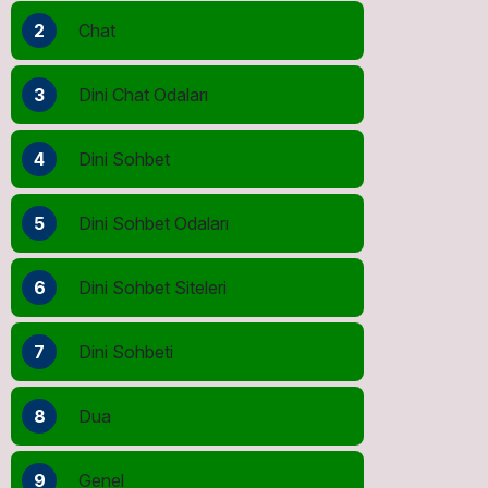
2
Chat
3
Dini Chat Odaları
4
Dini Sohbet
5
Dini Sohbet Odaları
6
Dini Sohbet Siteleri
7
Dini Sohbeti
8
Dua
9
Genel