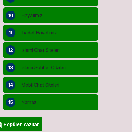
10
Hayatımız
11
İbadet Hayatımız
12
İslami Chat Siteleri
13
İslami Sohbet Odaları
14
Mobil Chat Siteleri
15
Namaz
Popüler Yazılar