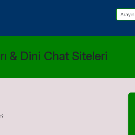
ı & Dini Chat Siteleri
r?