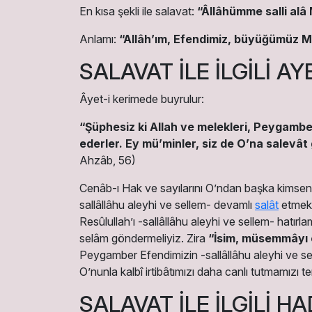
En kısa şekli ile salavat:
“Âllâhümme salli al
Anlamı:
“Allâh’ım, Efendimiz, büyüğümüz M
SALAVAT İLE İLGİLİ AY
Âyet-i kerimede buyrulur:
“Şüphesiz ki Allah ve melekleri, Peygamber
ederler. Ey mü’minler, siz de O’na salevât 
Ahzâb, 56)
Cenâb-ı Hak ve sayılarını O’ndan başka kimsen
sallâllâhu aleyhi ve sellem- devamlı
salât
etmekt
Resûlullah’ı -sallâllâhu aleyhi ve sellem- hatır
selâm göndermeliyiz. Zira
“İsim, müsemmâyı 
Peygamber Efendimizin -sallâllâhu aleyhi ve sell
Oʼnunla kalbî irtibâtımızı daha canlı tutmamızı t
SALAVAT İLE İLGİLİ HA