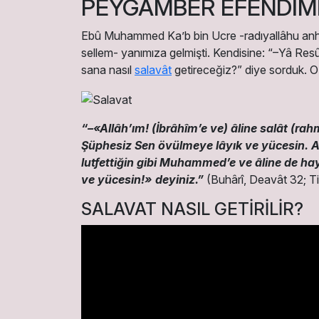
PEYGAMBER EFENDİMİ
Ebû Muhammed Ka’b bin Ucre -radıyallâhu anh- ş
sellem- yanımıza gelmişti. Kendisine: “–Yâ Res
sana nasıl
salavât
getireceğiz?” diye sorduk. O
“–«Allâh’ım! (İbrâhîm’e ve) âline salât (rah
Şüphesiz Sen övülmeye lâyık ve yücesin. All
lutfettiğin gibi Muhammed’e ve âline de ha
ve yücesin!» deyiniz.”
(Buhârî, Deavât 32; Tir
SALAVAT NASIL GETİRİLİR?