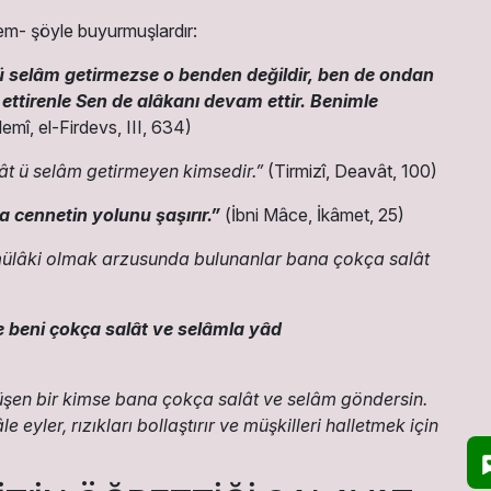
em- şöyle buyurmuşlardır:
 ü selâm getirmezse o benden değildir, ben de ondan
ettirenle Sen de alâkanı devam ettir. Benimle
emî, el-Firdevs, III, 634)
ât ü selâm getirmeyen kimsedir.”
(Tirmizî, Deavât, 100)
 cennetin yolunu şaşırır.”
(İbni Mâce, İkâmet, 25)
mülâki olmak arzusunda bulunanlar bana çokça salât
 beni çokça salât ve selâmla yâd
düşen bir kimse bana çokça salât ve selâm göndersin.
eyler, rızıkları bollaştırır ve müşkilleri halletmek için