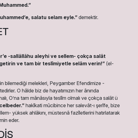
â Muhammed.”
uhammed’e, salatu selam eyle.”
demektir.
ET
’e -sallâllâhu aleyhi ve sellem- çokça salât
getirin ve tam bir teslîmiyetle selâm verin!”
(el-
in bilemediği melekleri, Peygamber Efendimize -
edirler. O hâlde biz de hayatımızın her ânında
lamalı, O’na tam mânâsıyla teslîm olmalı ve çokça salât ü
celbeder.”
hakîkati mûcibince her salevât-ı şerîfe, bize
em- yüksek ahlâkını, müstesnâ fazîletlerini hatırlatarak
emin eder.
DİS