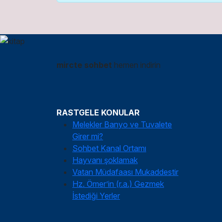
mircte sohbet
hemen indirin
RASTGELE KONULAR
Melekler Banyo ve Tuvalete
Girer mi?
Sohbet Kanal Ortamı
Hayvanı şoklamak
Vatan Müdafaası Mukaddestir
Hz. Ömer’in (r.a.) Gezmek
İstediği Yerler