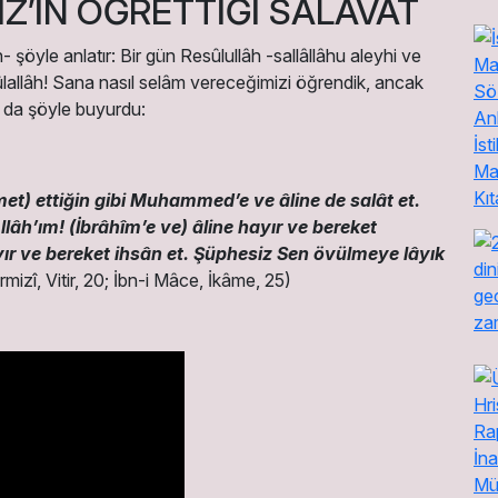
Z’İN ÖĞRETTİĞİ SALAVAT
öyle anlatır: Bir gün Resûlullâh -sallâllâhu aleyhi ve
ûlallâh! Sana nasıl selâm vereceğimizi öğrendik, ancak
 da şöyle buyurdu:
met) ettiğin gibi Muhammed’e ve âline de salât et.
âh’ım! (İbrâhîm’e ve) âline hayır ve bereket
yır ve bereket ihsân et. Şüphesiz Sen övülmeye lâyık
mizî, Vitir, 20; İbn-i Mâce, İkâme, 25)