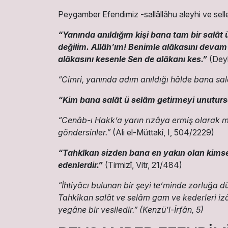
Peygamber Efendimiz -sallâllâhu aleyhi ve sell
“Yanında anıldığım kişi bana tam bir salât
değilim. Allâh’ım! Benimle alâkasını devam 
alâkasını kesenle Sen de alâkanı kes.”
(Deyl
“Cimri, yanında adım anıldığı hâlde bana sal
“Kim bana salât ü selâm getirmeyi unutursa
“Cenâb-ı Hakk’a yarın rızâya ermiş olarak 
göndersinler.”
(Ali el-Müttakî, I, 504/2229)
“Tahkîkan sizden bana en yakın olan kimse
edenlerdir.”
(Tirmizî, Vitr, 21/484)
“İhtiyâcı bulunan bir şeyi te’minde zorluğa 
Tahkîkan salât ve selâm gam ve kederleri izâle 
yegâne bir vesiledir.”
(Kenzü’l-İrfân, 5)