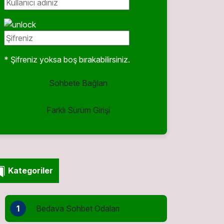
* Şifreniz yoksa boş bırakabilirsiniz.
Sohbete Bağlan
Farklı Sürüm Girişi
Kategoriler
1
Bedava Sohbet Odaları