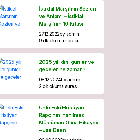
İstiklal Marşı’nın Sözleri
ve Anlamı – İstiklal
Marşı’nın 10 Kıtası
27.12.2022
by
admin
9 dk okuma süresi
2025 yılı dini günler ve
geceler ne zaman?
08.12.2024
by
admin
2 dk okuma süresi
Ünlü Eski Hristiyan
Rapçinin İnanılmaz
Müslüman Olma Hikayesi
– Jae Deen