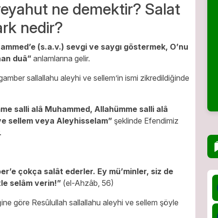
 veyahut ne demektir? Salat
ark nedir?
mmed’e (s.a.v.) sevgi ve saygı göstermek, O’nu
nan duâ”
anlamlarına gelir.
amber sallallahu aleyhi ve sellem’in ismi zikredildiğinde
me salli alâ Muhammed, Allahümme salli alâ
ve sellem veya Aleyhisselam”
şeklinde Efendimiz
.
er’e çokça salât ederler. Ey mü’minler, siz de
tle selâm verin!”
(el-Ahzâb, 56)
ğine göre Resûlullah sallallahu aleyhi ve sellem şöyle