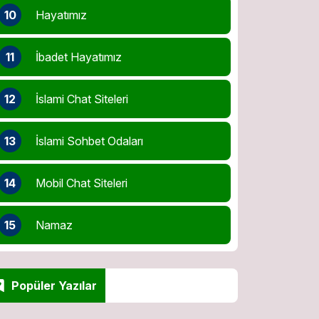
10
Hayatımız
11
İbadet Hayatımız
12
İslami Chat Siteleri
13
İslami Sohbet Odaları
14
Mobil Chat Siteleri
15
Namaz
Popüler Yazılar