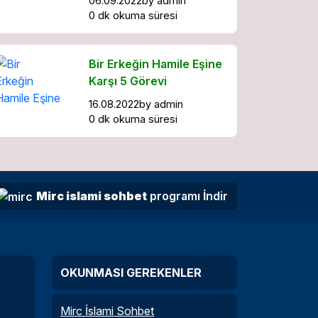
06.09.2022
by
admin
0 dk okuma süresi
Bir Erkeğin Hamile Eşine
Karşı 5 Görevi
16.08.2022
by
admin
0 dk okuma süresi
Mirc islami sohbet
programı İndir
OKUNMASI GEREKENLER
Mirc İslami Sohbet