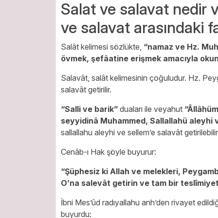
Salat ve salavat nedir
ve salavat arasındaki f
Salât kelimesi sözlükte,
“namaz ve Hz. Muha
övmek, şefâatine erişmek amacıyla oku
Salavât, salât kelimesinin çoğuludur. Hz. Peyg
salavât getirilir.
“Salli ve barik”
duaları ile veyahut
“Âllâhüm
seyyidinâ Muhammed, Sallallahü aleyhi 
sallallahu aleyhi ve sellem’e salavât getirilebilir
Cenâb-ı Hak şöyle buyurur:
“Şüphesiz ki Allah ve melekleri, Peygamb
O’na salevât getirin ve tam bir teslîmiye
İbni Mes’ûd radıyallahu anh’den rivayet edildi
buyurdu: