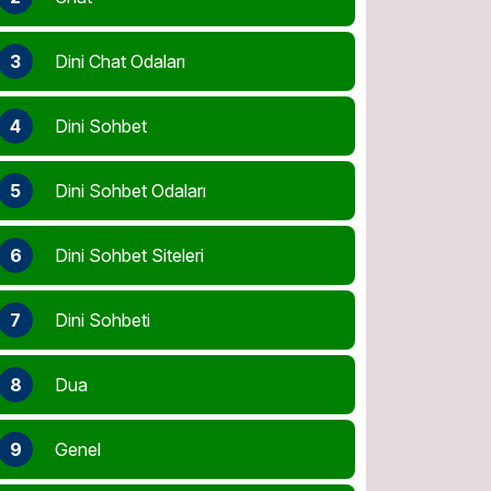
3
Dini Chat Odaları
4
Dini Sohbet
5
Dini Sohbet Odaları
6
Dini Sohbet Siteleri
7
Dini Sohbeti
8
Dua
9
Genel