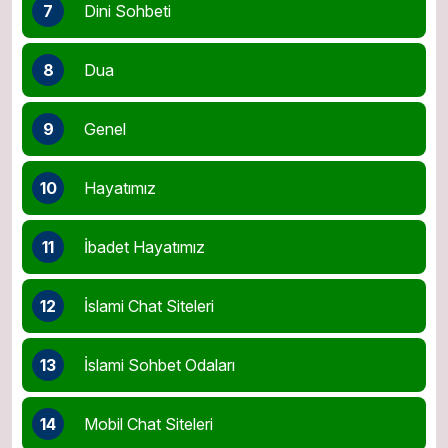
7
Dini Sohbeti
8
Dua
9
Genel
10
Hayatımız
11
İbadet Hayatımız
12
İslami Chat Siteleri
13
İslami Sohbet Odaları
14
Mobil Chat Siteleri