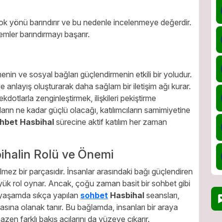
k çok yönü barındırır ve bu nedenle incelenmeye değerdir.
emler barındırmayı başarır.
tirmenin ve sosyal bağları güçlendirmenin etkili bir yoludur.
ve anlayış oluşturarak daha sağlam bir iletişim ağı kurar.
otlarla zenginleştirmek, ilişkileri pekiştirme
rın ne kadar güçlü olacağı, katılımcıların samimiyetine
hbet Hasbihal
sürecine aktif katılım her zaman
ihalin Rolü ve Önemi
mez bir parçasıdır. İnsanlar arasındaki bağı güçlendiren
üyük rol oynar. Ancak, çoğu zaman basit bir sohbet gibi
k yaşamda sıkça yapılan
sohbet
Hasbihal
seansları,
asına olanak tanır. Bu bağlamda, insanları bir araya
azen farklı bakış açılarını da yüzeye çıkarır.