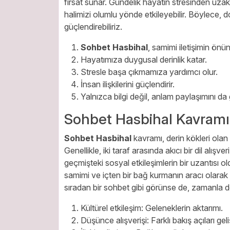
fırsat sunar. Gündelik hayatın stresinden uzak
halimizi olumlu yönde etkileyebilir. Böylece, doy
güçlendirebiliriz.
Sohbet Hasbihal
, samimi iletişimin önü
Hayatımıza duygusal derinlik katar.
Stresle başa çıkmamıza yardımcı olur.
İnsan ilişkilerini güçlendirir.
Yalnızca bilgi değil, anlam paylaşımını da g
Sohbet Hasbihal Kavramı
Sohbet Hasbihal
kavramı, derin kökleri olan v
Genellikle, iki taraf arasında akıcı bir dil alış
geçmişteki sosyal etkileşimlerin bir uzantısı
samimi ve içten bir bağ kurmanın aracı olarak 
sıradan bir sohbet gibi görünse de, zamanla 
Kültürel etkileşim: Geleneklerin aktarımı.
Düşünce alışverişi: Farklı bakış açıları geli