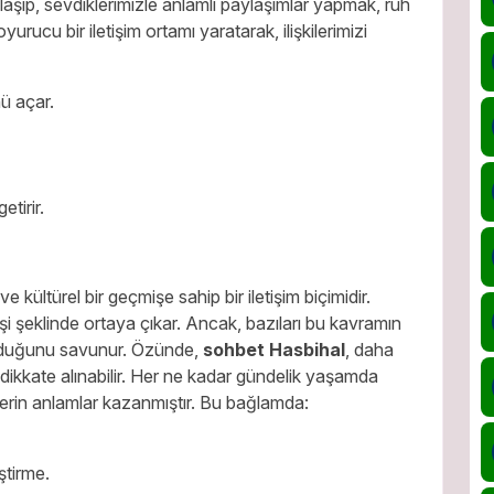
laşıp, sevdiklerimizle anlamlı paylaşımlar yapmak, ruh
urucu bir iletişim ortamı yaratarak, ilişkilerimizi
nü açar.
etirir.
e kültürel bir geçmişe sahip bir iletişim biçimidir.
verişi şeklinde ortaya çıkar. Ancak, bazıları bu kavramın
 olduğunu savunur. Özünde,
sohbet Hasbihal
, daha
dikkate alınabilir. Her ne kadar gündelik yaşamda
derin anlamlar kazanmıştır. Bu bağlamda:
ştirme.