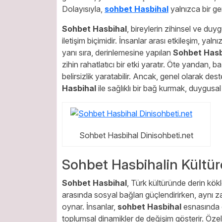
Dolayısıyla,
sohbet Hasbihal
yalnızca bir ger
Sohbet Hasbihal
, bireylerin zihinsel ve duy
iletişim biçimidir. İnsanlar arası etkileşim, yaln
yanı sıra, derinlemesine yapılan
Sohbet Hasb
zihin rahatlatıcı bir etki yaratır. Öte yandan,
belirsizlik yaratabilir. Ancak, genel olarak dest
Hasbihal
ile sağlıklı bir bağ kurmak, duygusal iyi
Sohbet Hasbihal Dinisohbeti.net
Sohbet Hasbihalin Kültür
Sohbet Hasbihal
, Türk kültüründe derin kökle
arasında sosyal bağları güçlendirirken, aynı z
oynar. İnsanlar,
sohbet Hasbihal
esnasında d
toplumsal dinamikler de değişim gösterir. Özelli