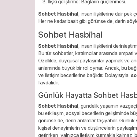
İlişki geliştirme: Bağların güçlenmesi.
Sohbet Hasbihal
, insan ilişkilerine dair pe
Her ne kadar basit gibi görünse de, derin söyl
Sohbet Hasbihal
Sohbet Hasbihal
, insan ilişkilerini derinleş
Bu tür sohbetler, katılımcılar arasında empati 
Özellikle, duygusal paylaşımlar yapmak ve anekd
anlamında büyük bir rol oynar. Ancak, bu bağla
ve iletişim becerilerine bağlıdır. Dolayısıyla,
so
faydalıdır.
Günlük Hayatta Sohbet Hasb
Sohbet Hasbihal
, gündelik yaşamın vazgeçil
bu etkileşim, sosyal becerilerin gelişiminde b
görünse de, derin anlamlar taşıyabilir. Günlü
kişisel deneyimlerin ve düşüncelerin paylaşılm
getirirken, yalnızca iletişim kurmakla kalmaz, b