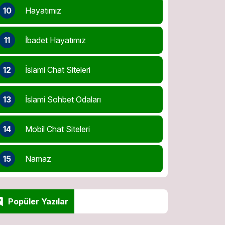
10
Hayatımız
11
İbadet Hayatımız
12
İslami Chat Siteleri
13
İslami Sohbet Odaları
14
Mobil Chat Siteleri
15
Namaz
Popüler Yazılar