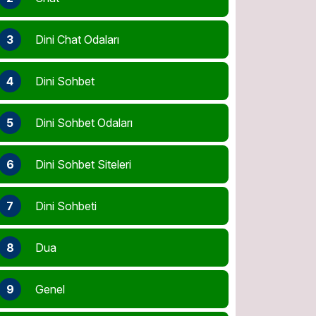
3
Dini Chat Odaları
4
Dini Sohbet
5
Dini Sohbet Odaları
6
Dini Sohbet Siteleri
7
Dini Sohbeti
8
Dua
9
Genel