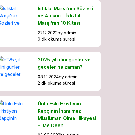
İstiklal Marşı’nın Sözleri
ve Anlamı – İstiklal
Marşı’nın 10 Kıtası
27.12.2022
by
admin
9 dk okuma süresi
2025 yılı dini günler ve
geceler ne zaman?
08.12.2024
by
admin
2 dk okuma süresi
Ünlü Eski Hristiyan
Rapçinin İnanılmaz
Müslüman Olma Hikayesi
– Jae Deen