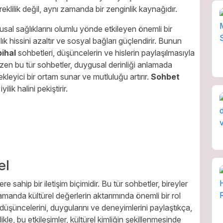
eklilik değil, aynı zamanda bir zenginlik kaynağıdır.
gusal sağlıklarını olumlu yönde etkileyen önemli bir
ızlık hissini azaltır ve sosyal bağları güçlendirir. Bunun
ihal
sohbetleri, düşüncelerin ve hislerin paylaşılmasıyla
 bazen bu tür sohbetler, duygusal derinliği anlamada
ekleyici bir ortam sunar ve mutluluğu artırır.
Sohbet
lik halini pekiştirir.
el
re sahip bir iletişim biçimidir. Bu tür sohbetler, bireyler
amanda kültürel değerlerin aktarımında önemli bir rol
üşüncelerini, duygularını ve deneyimlerini paylaştıkça,
kle, bu etkileşimler, kültürel kimliğin şekillenmesinde