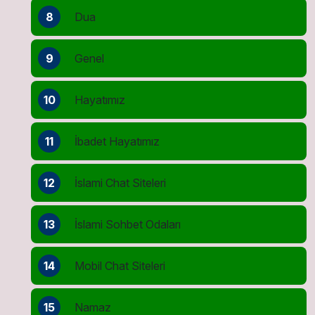
8
Dua
9
Genel
10
Hayatımız
11
İbadet Hayatımız
12
İslami Chat Siteleri
13
İslami Sohbet Odaları
14
Mobil Chat Siteleri
15
Namaz