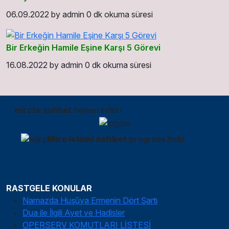
06.09.2022
by
admin
0 dk okuma süresi
Bir Erkeğin Hamile Eşine Karşı 5 Görevi
16.08.2022
by
admin
0 dk okuma süresi
mircte sohbet
hemen indirin
Mirc islami sohbet
programı İndir
RASTGELE KONULAR
Namazda Huşûya Ermenin Dört Şartı
Dua ile İlgili Ayet ve Hadisler
OPERSERV KOMUTLARI LİSTESİ