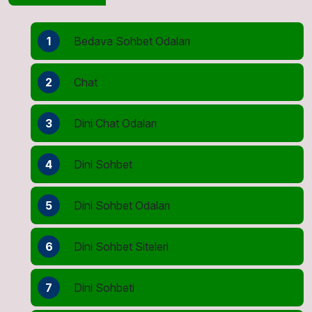
1
Bedava Sohbet Odaları
2
Chat
3
Dini Chat Odaları
4
Dini Sohbet
5
Dini Sohbet Odaları
6
Dini Sohbet Siteleri
7
Dini Sohbeti