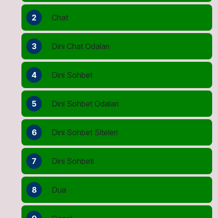
2
Chat
3
Dini Chat Odaları
4
Dini Sohbet
5
Dini Sohbet Odaları
6
Dini Sohbet Siteleri
7
Dini Sohbeti
8
Dua