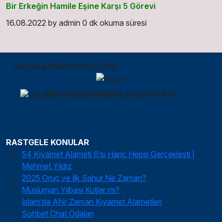
Bir Erkeğin Hamile Eşine Karşı 5 Görevi
16.08.2022
by
admin
0 dk okuma süresi
mircte sohbet
hemen indirin
Mirc islami sohbet
programı İndir
RASTGELE KONULAR
54 Kıyamet Alameti 6’sı Hariç Hepsi Gerçekleşti |
Mehmet Yıldız
2025 Oruç ve İlk Sahur Ne Zaman?
Müslüman Yılbaşı Kutlar mı?
İslam’da Ahir Zaman Kıyamet Alametleri
Sohbet Chat Odaları