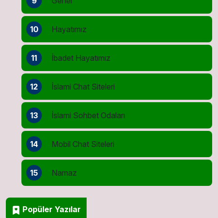
9
Genel
10
Hayatımız
11
İbadet Hayatımız
12
İslami Chat Siteleri
13
İslami Sohbet Odaları
14
Mobil Chat Siteleri
15
Namaz
Popüler Yazılar