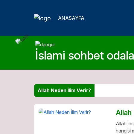
ANASAYFA
İslami sohbet odalar
Allah Neden İlim Verir?
Allah
Allah in
hangisi 