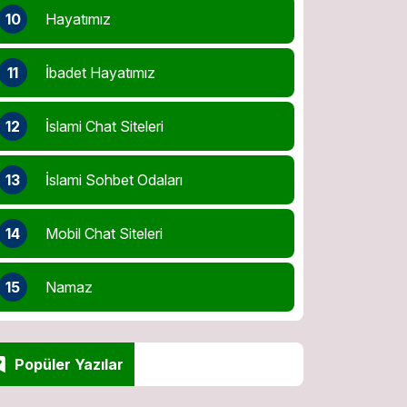
10
Hayatımız
11
İbadet Hayatımız
12
İslami Chat Siteleri
13
İslami Sohbet Odaları
14
Mobil Chat Siteleri
15
Namaz
Popüler Yazılar