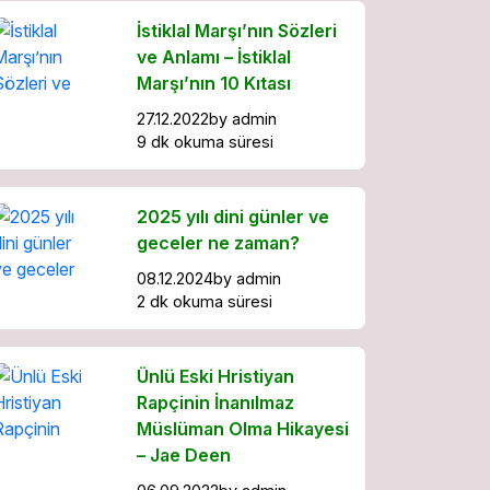
İstiklal Marşı’nın Sözleri
ve Anlamı – İstiklal
Marşı’nın 10 Kıtası
27.12.2022
by
admin
9 dk okuma süresi
2025 yılı dini günler ve
geceler ne zaman?
08.12.2024
by
admin
2 dk okuma süresi
Ünlü Eski Hristiyan
Rapçinin İnanılmaz
Müslüman Olma Hikayesi
– Jae Deen