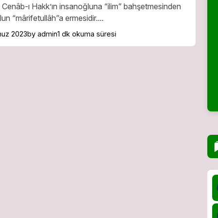
 Cenâb-ı Hakk’ın insanoğluna “ilim” bahşetmesinden
un “mârifetullâh”a ermesidir....
uz 2023
by admin
1 dk okuma süresi