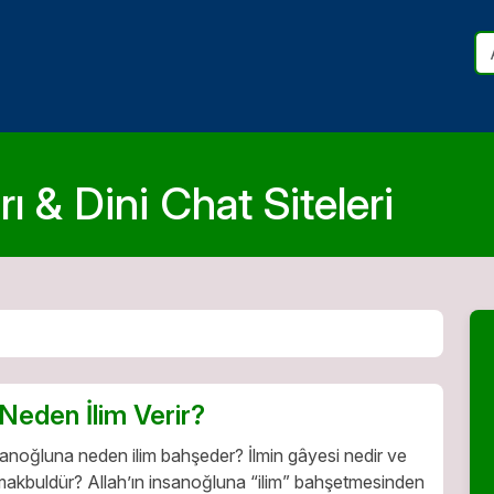
ı & Dini Chat Siteleri
 Neden İlim Verir?
sanoğluna neden ilim bahşeder? İlmin gâyesi nedir ve
makbuldür? Allah’ın insanoğluna “ilim” bahşetmesinden