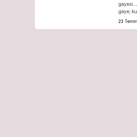
gayesi…
gaye; kul
23 Temm