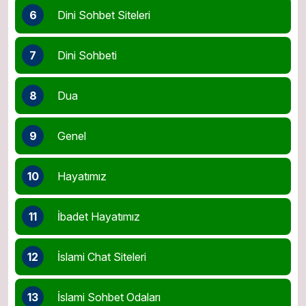
6
Dini Sohbet Siteleri
7
Dini Sohbeti
8
Dua
9
Genel
10
Hayatımız
11
İbadet Hayatımız
12
İslami Chat Siteleri
13
İslami Sohbet Odaları