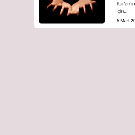
Kur’an’ı
için...
5 Mart 2