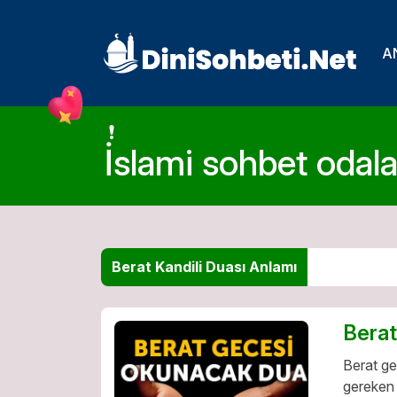
A
İslami sohbet odalar
Berat Kandili Duası Anlamı
Bera
Berat g
gereken 