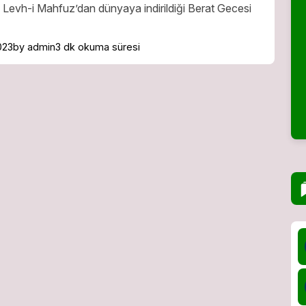
n Levh-i Mahfuz’dan dünyaya indirildiği Berat Gecesi
023
by admin
3 dk okuma süresi