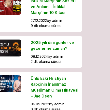
İstiklal Marşı’nın Sözleri
ve Anlamı – İstiklal
Marşı’nın 10 Kıtası
27.12.2022
by
admin
9 dk okuma süresi
2025 yılı dini günler ve
geceler ne zaman?
08.12.2024
by
admin
2 dk okuma süresi
Ünlü Eski Hristiyan
Rapçinin İnanılmaz
Müslüman Olma Hikayesi
– Jae Deen
06.09.2022
by
admin
0 dk okuma süresi