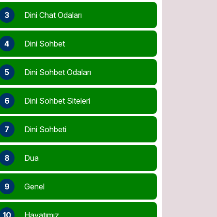
3
Dini Chat Odaları
4
Dini Sohbet
5
Dini Sohbet Odaları
6
Dini Sohbet Siteleri
7
Dini Sohbeti
8
Dua
9
Genel
10
Hayatımız