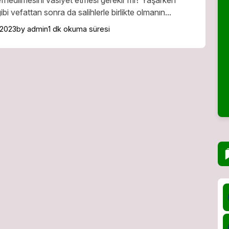
fnedilmesini vasiyet etmesi gerekir mi? Yaşarken
bi vefattan sonra da salihlerle birlikte olmanın...
 2023
by admin
1 dk okuma süresi