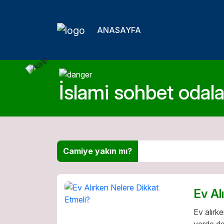
ANASAYFA
İslami sohbet odalar
Camiye yakın mı?
Ev Al
Ev alırke