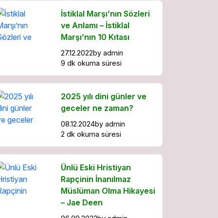
İstiklal Marşı’nın Sözleri
ve Anlamı – İstiklal
Marşı’nın 10 Kıtası
27.12.2022
by
admin
9 dk okuma süresi
2025 yılı dini günler ve
geceler ne zaman?
08.12.2024
by
admin
2 dk okuma süresi
Ünlü Eski Hristiyan
Rapçinin İnanılmaz
Müslüman Olma Hikayesi
– Jae Deen