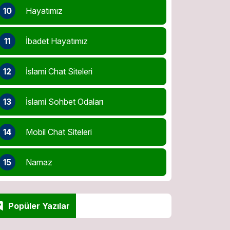
10
Hayatımız
11
İbadet Hayatımız
12
İslami Chat Siteleri
13
İslami Sohbet Odaları
14
Mobil Chat Siteleri
15
Namaz
Popüler Yazılar