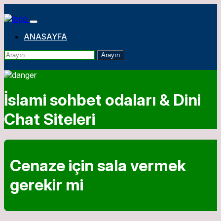
ANASAYFA
Arayın
İslami sohbet odaları & Dini
Chat Siteleri
Cenaze için sala vermek
gerekir mi