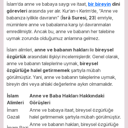
İslam’da anne ve babaya saygı ve itaat,
bir bireyin
dini
görevleri
arasında yer alır. Kur’an-ı Kerim’de, “Anne ve
babanıza iyilikle davranın” (
İsrâ Suresi, 23
) emriyle,
müminlere anne ve babalarına karşı iyi davranmaları
emredilmiştir. Ancak bu, anne ve babanın her talebine
uymak zorunda olduğumuz anlamına gelmez.
İslam alimleri,
anne ve babanın hakları
ile
bireysel
özgürlük
arasındaki ilişkiyi incelemişlerdir. Genel olarak,
anne ve babanın taleplerine uymak,
bireysel
özgürlüğe halel getirmemek
şartıyla mübah
görülmüştür. Yani, anne ve babanın taleplerine uymak,
bireyin dini veya ahlaki değerlerine aykırı olmamalıdır.
İslam
Anne ve Baba Hakları Hakkındaki
Alimleri
Görüşleri
İmam
Anne ve babaya itaat, bireysel özgürlüğe
Gazali
halel getirmemek şartıyla mübah görülmüştür.
Anne ve babanın hakları, bireysel özgürlüğe
İmam Razi