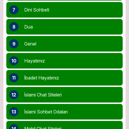
7
Dini Sohbeti
8
Dua
9
Genel
10
Hayatımız
11
İbadet Hayatımız
12
İslami Chat Siteleri
13
İslami Sohbet Odaları
14
Mobil Chat Siteleri