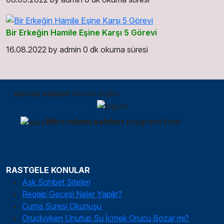
Bir Erkeğin Hamile Eşine Karşı 5 Görevi
16.08.2022
by
admin
0 dk okuma süresi
mircte sohbet
hemen indirin
Mirc islami sohbet
programı İndir
RASTGELE KONULAR
Aşk Sohbet Siteleri
Regaip Gecesi Neler Yapılır?
Cuma Suresi Okunuşu
Oruçluyken Unutup Su İçmek Orucu Bozar mı?