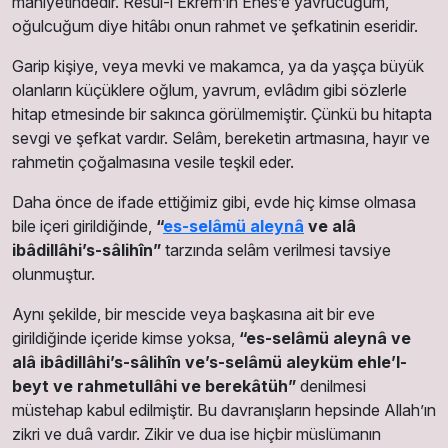
mahiyetindedir. Resûl-i Ekrem’in Enes’e yavrucuğum,
oğulcuğum diye hitâbı onun rahmet ve şefkatinin eseridir.
Garip kişiye, veya mevki ve makamca, ya da yaşça büyük
olanların küçüklere oğlum, yavrum, evlâdım gibi sözlerle
hitap etmesinde bir sakınca görülmemiştir. Çünkü bu hitapta
sevgi ve şefkat vardır. Selâm, bereketin artmasına, hayır ve
rahmetin çoğalmasına vesile teşkil eder.
Daha önce de ifade ettiğimiz gibi, evde hiç kimse olmasa
bile içeri girildiğinde,
“
es-selâmü aleynâ
ve alâ
ibâdillâhi’s-sâlihîn”
tarzında selâm verilmesi tavsiye
olunmuştur.
Aynı şekilde, bir mescide veya başkasına ait bir eve
girildiğinde içeride kimse yoksa,
“es-selâmü aleynâ ve
alâ ibâdillâhi’s-sâlihîn ve’s-selâmü aleyküm ehle’l-
beyt ve rahmetullâhi ve berekâtüh”
denilmesi
müstehap kabul edilmiştir. Bu davranışların hepsinde Allah’ın
zikri ve duâ vardır. Zikir ve dua ise hiçbir müslümanın