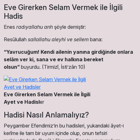
Eve Girerken Selam Vermek ile İlgili
Hadis
Enes
radıyallahu anh
şöyle demiştir:
Resûlullah
sallallahu aleyhi ve sellem
bana:
“Yavrucuğum! Kendi ailenin yanına girdiğinde onlara
selâm ver ki, sana ve ev halkına bereket
olsun”
buyurdu. (Tirmizî, İsti’zân 10)
Eve Girerken Selam Vermek ile İlgili
Ayet ve Hadisl
er
Hadisi Nasıl Anlamalıyız?
Peygamber Efendimiz’in bu hadisleri, yukarıdaki âyet-i
kerîme ile tam bir uyum içinde olup, onun tefsiri