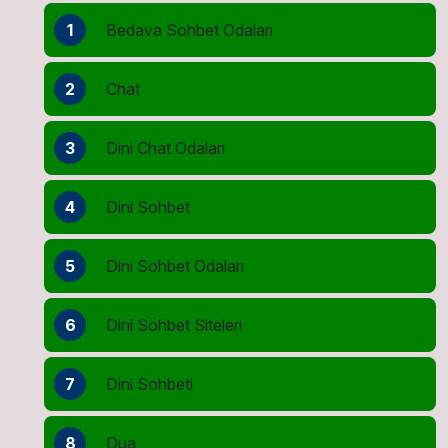
1
Bedava Sohbet Odaları
2
Chat
3
Dini Chat Odaları
4
Dini Sohbet
5
Dini Sohbet Odaları
6
Dini Sohbet Siteleri
7
Dini Sohbeti
8
Dua