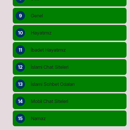
9
Genel
10
Hayatımız
11
İbadet Hayatımız
12
İslami Chat Siteleri
13
İslami Sohbet Odaları
14
Mobil Chat Siteleri
15
Namaz