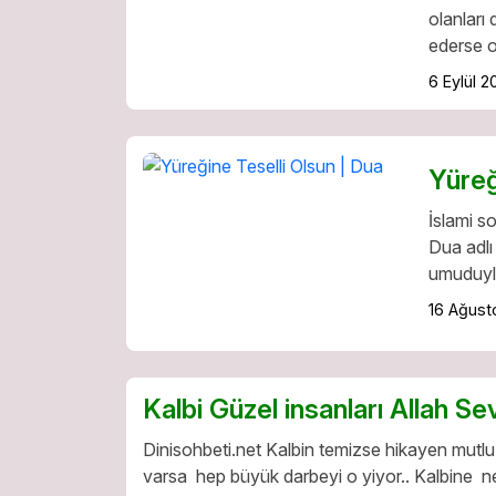
olanları
ederse o
6 Eylül 2
Yüreğ
İslami s
Dua adlı
umuduyl
16 Ağust
Kalbi Güzel insanları Allah Se
Dinisohbeti.net Kalbin temizse hikayen mutlu b
varsa hep büyük darbeyi o yiyor.. Kalbine ne