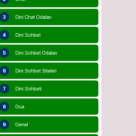
3
Dini Chat Odaları
4
Dini Sohbet
5
Dini Sohbet Odaları
6
Dini Sohbet Siteleri
7
Dini Sohbeti
8
Dua
9
Genel