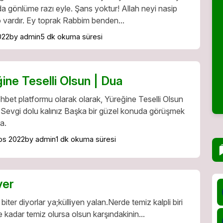
 da gönlüme razı eyle. Şans yoktur! Allah neyi nasip
 vardır. Ey toprak Rabbim benden...
022
by admin
5 dk okuma süresi
ine Teselli Olsun | Dua
ohbet platformu olarak olarak, Yüreğine Teselli Olsun
 Sevgi dolu kalınız Başka bir güzel konuda görüşmek
a.
os 2022
by admin
1 dk okuma süresi
ver
iter diyorlar ya;külliyen yalan.Nerde temiz kalpli biri
 kadar temiz olursa olsun karşındakinin...