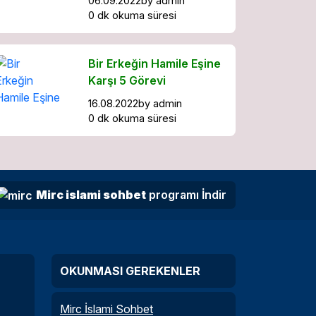
06.09.2022
by
admin
0 dk okuma süresi
Bir Erkeğin Hamile Eşine
Karşı 5 Görevi
16.08.2022
by
admin
0 dk okuma süresi
Mirc islami sohbet
programı İndir
OKUNMASI GEREKENLER
Mirc İslami Sohbet