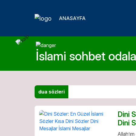
ANASAYFA
İslami sohbet odalar
dua sözleri
Dini 
Dini 
Allah’ım