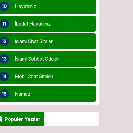
10
Hayatımız
11
İbadet Hayatımız
12
İslami Chat Siteleri
13
İslami Sohbet Odaları
14
Mobil Chat Siteleri
15
Namaz
Popüler Yazılar