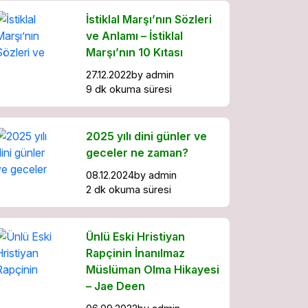
İstiklal Marşı’nın Sözleri
ve Anlamı – İstiklal
Marşı’nın 10 Kıtası
27.12.2022
by
admin
9 dk okuma süresi
2025 yılı dini günler ve
geceler ne zaman?
08.12.2024
by
admin
2 dk okuma süresi
Ünlü Eski Hristiyan
Rapçinin İnanılmaz
Müslüman Olma Hikayesi
– Jae Deen