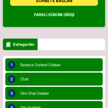
SOHBETE BAĞLAN
FARKLI SÜRÜM GIRIŞI
Kategoriler
1
Bedava Sohbet Odaları
2
Chat
3
Dini Chat Odaları
4
Dini Sohbet