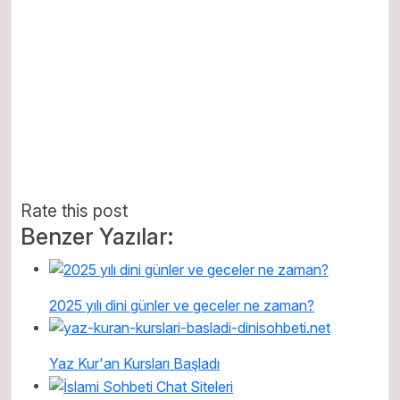
Rate this post
Benzer Yazılar:
2025 yılı dini günler ve geceler ne zaman?
Yaz Kur'an Kursları Başladı