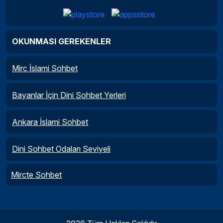
OKUNMASI GEREKENLER
Mirc İslami Sohbet
Bayanlar İçin Dini Sohbet Yerleri
Ankara İslami Sohbet
Dini Sohbet Odaları Seviyeli
Mircte Sohbet