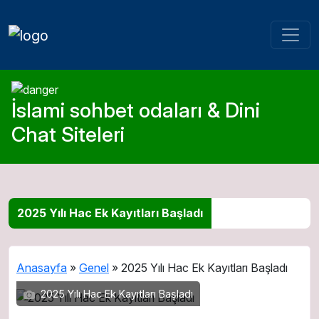
İslami sohbet odaları & Dini
Chat Siteleri
2025 Yılı Hac Ek Kayıtları Başladı
Anasayfa
»
Genel
»
2025 Yılı Hac Ek Kayıtları Başladı
2025 Yılı Hac Ek Kayıtları Başladı