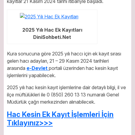
kayıtlar 21 Kasım 2024 tarihi itibariyle başladı.
2025 Yılı Hac Ek Kayıtları
DiniSohbeti.Net
Kura sonucuna göre 2025 yılı haccı için ek kayıt sırası
gelen hacı adayları, 21 – 29 Kasım 2024 tarihleri
arasında
e-Devlet
portali üzerinden hac kesin kayıt
işlemlerini yapabilecek.
2025 yılı hac kesin kayıt işlemlerine dair detaylı bilgi, il ve
ilçe müftülükleri ile 0 (850) 260 13 13 numaralı Genel
Müdürlük çağrı merkezinden alınabilecek.
Hac Kesin Ek Kayıt İşlemleri İçin
Tıklayınız>>>