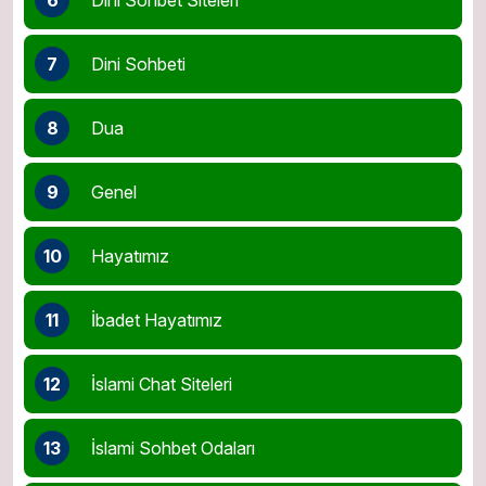
7
Dini Sohbeti
8
Dua
9
Genel
10
Hayatımız
11
İbadet Hayatımız
12
İslami Chat Siteleri
13
İslami Sohbet Odaları