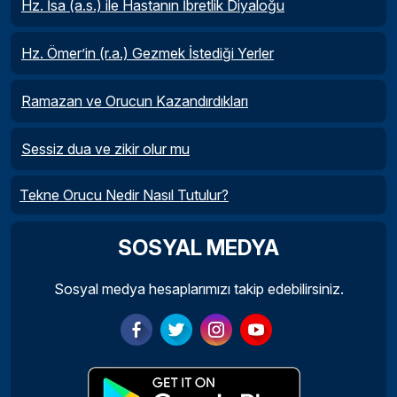
Hz. İsa (a.s.) ile Hastanın İbretlik Diyaloğu
Hz. Ömer’in (r.a.) Gezmek İstediği Yerler
Ramazan ve Orucun Kazandırdıkları
Sessiz dua ve zikir olur mu
Tekne Orucu Nedir Nasıl Tutulur?
SOSYAL MEDYA
Sosyal medya hesaplarımızı takip edebilirsiniz.