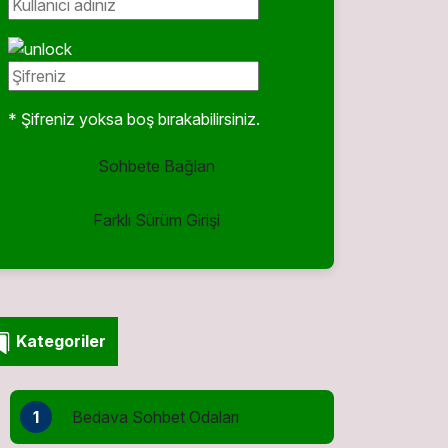
* Şifreniz yoksa boş bırakabilirsiniz.
Sohbete Bağlan
Farklı Sürüm Girişi
Kategoriler
1
Bedava Sohbet Odaları