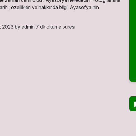
e zaman cami oldu? Ayasofya nerededir? Fotoğraflarla
rihi, özellikleri ve hakkında bilgi. Ayasofya’nın
z 2023
by admin
7 dk okuma süresi