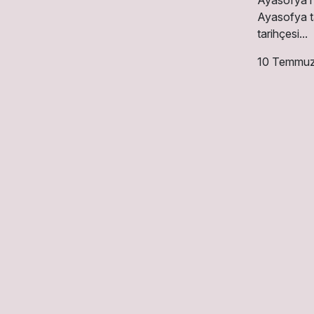
Ayasofya n
Ayasofya ta
tarihçesi...
10 Temmu