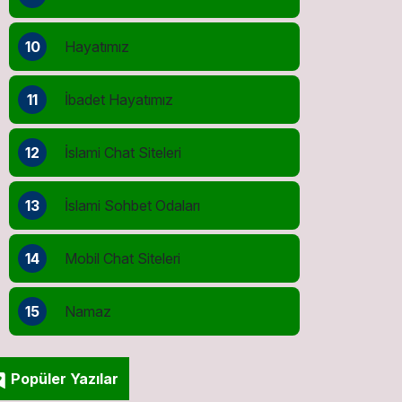
10
Hayatımız
11
İbadet Hayatımız
12
İslami Chat Siteleri
13
İslami Sohbet Odaları
14
Mobil Chat Siteleri
15
Namaz
Popüler Yazılar