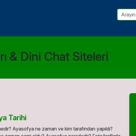
ı & Dini Chat Siteleri
a Tarihi
edir? Ayasofya ne zaman ve kim tarafından yapıldı?