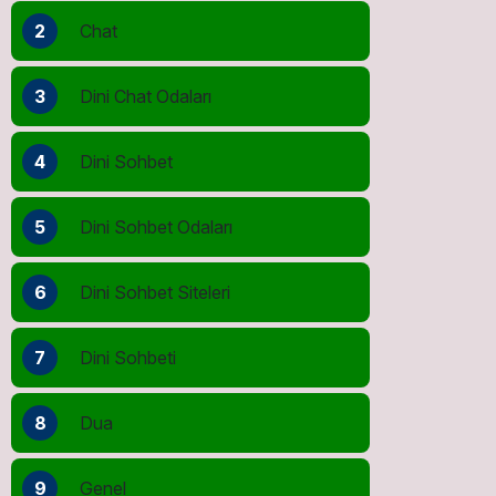
2
Chat
3
Dini Chat Odaları
4
Dini Sohbet
5
Dini Sohbet Odaları
6
Dini Sohbet Siteleri
7
Dini Sohbeti
8
Dua
9
Genel