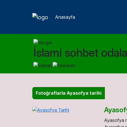
Anasayfa
İslami sohbet odalar
Fotoğraflarla Ayasofya tarihi
Ayasofy
Ayasofya n