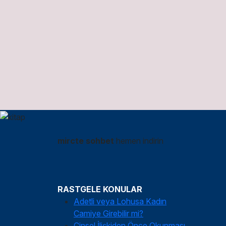
mircte sohbet
hemen indirin
RASTGELE KONULAR
Adetli veya Lohusa Kadın
Camiye Girebilir mi?
Cinsel İlişkiden Önce Okunması