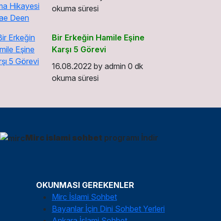
okuma süresi
Bir Erkeğin Hamile Eşine
Karşı 5 Görevi
16.08.2022
by
admin
0 dk
okuma süresi
Mirc islami sohbet
programı İndir
OKUNMASI GEREKENLER
Mirc İslami Sohbet
Bayanlar İçin Dini Sohbet Yerleri
Ankara İslami Sohbet