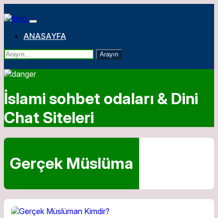
ANASAYFA
Arayın
İslami sohbet odaları & Dini
Chat Siteleri
Gerçek Müslüma