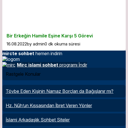
Bir Erkeğin Hamile Eşine Karşı 5 Görevi
16.08.2022
by
admin
0 dk okuma süresi
mircte sohbet
hemen indirin
Mirc islami sohbet
programı İndir
Rastgele Konular
Tövbe Eden Kişinin Namaz Borçları da Bağışlanır mı?
Hz. Nûh’un Kıssasından İbret Veren Yönler
İslami Arkadaşlık Sohbet Siteler