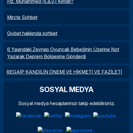
Hz. Muhammed (s.a.v.) Kimdir?
Mircte Sohbet
Gıybet hakkında sohbet
6 Yaşındaki Zeynep Oyuncak Bebeğinin Üzerine Not
Yazarak Deprem Bölgesine Gönderdi
REGAİP KANDİLİN ÖNEMİ VE HİKMETİ VE FAZİLETİ
SOSYAL MEDYA
Sosyal medya hesaplarımızı takip edebilirsiniz.