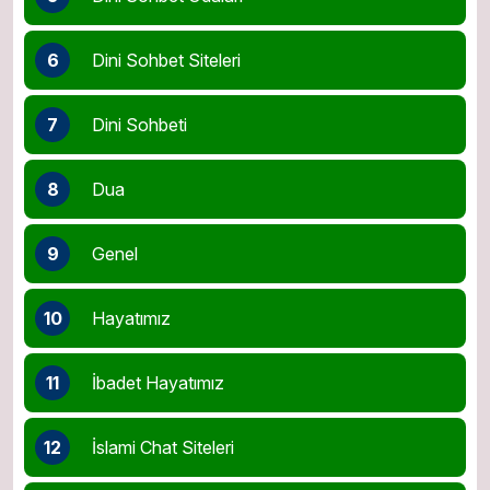
6
Dini Sohbet Siteleri
7
Dini Sohbeti
8
Dua
9
Genel
10
Hayatımız
11
İbadet Hayatımız
12
İslami Chat Siteleri