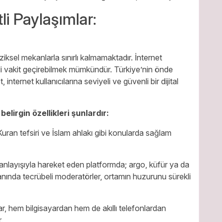
tli Paylaşımlar:
ksel mekanlarla sınırlı kalmamaktadır. İnternet
eli vakit geçirebilmek mümkündür. Türkiye’nin önde
internet kullanıcılarına seviyeli ve güvenli bir dijital
lirgin özellikleri şunlardır:
, Kuran tefsiri ve İslam ahlakı gibi konularda sağlam
anlayışıyla hareket eden platformda; argo, küfür ya da
Alanında tecrübeli moderatörler, ortamın huzurunu sürekli
ar, hem bilgisayardan hem de akıllı telefonlardan
.