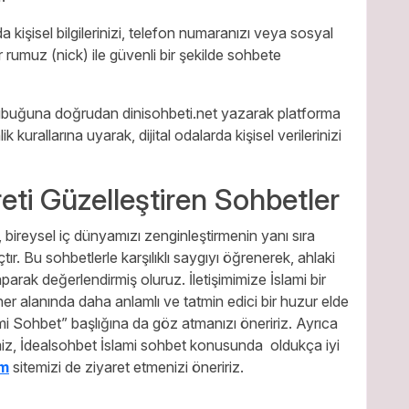
 kişisel bilgilerinizi, telefon numaranızı veya sosyal
rumuz (nick) ile güvenli bir şekilde sohbete
ubuğuna doğrudan dinisohbeti.net yazarak platforma
 kurallarına uyarak, dijital odalarda kişisel verilerinizi
eti Güzelleştiren Sohbetler
 bireysel iç dünyamızı zenginleştirmenin yanı sıra
açtır. Bu sohbetlerle karşılıklı saygıyı öğrenerek, ahlaki
aparak değerlendirmiş oluruz. İletişimimize İslami bir
r alanında daha anlamlı ve tatmin edici bir huzur elde
mi Sohbet” başlığına da göz atmanızı öneririz. Ayrıca
miz, İdealsohbet İslami sohbet konusunda oldukça iyi
om
sitemizi de ziyaret etmenizi öneririz.