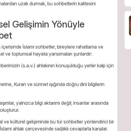
alardan uzak durmak, bu sohbetlerin kalitesini
sel Gelişimin Yönüyle
bet
çerisinde İslami sohbetler, bireylere rahatlama ve
isel ve toplumsal hayata yansımaları şunlardır:
erimizin (s.a.v.) ahlakının konuşulduğu yerler kalp için
erine, Kuran ve sünnet ışığında doğru dini bilgilerin
ımlar, yalnızca bilgi aktarımı değil; insanlar arasında
 oluşturur.
 ve kültürel gelişiminde bu tür sohbetler yönlendirici bir
 İslami ahlak çerçevesinde sağlıklı cevaplarla karşılar.