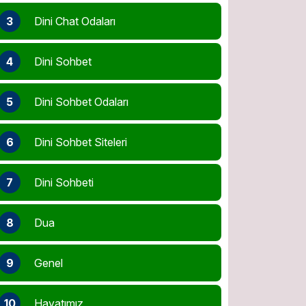
3
Dini Chat Odaları
4
Dini Sohbet
5
Dini Sohbet Odaları
6
Dini Sohbet Siteleri
7
Dini Sohbeti
8
Dua
9
Genel
10
Hayatımız