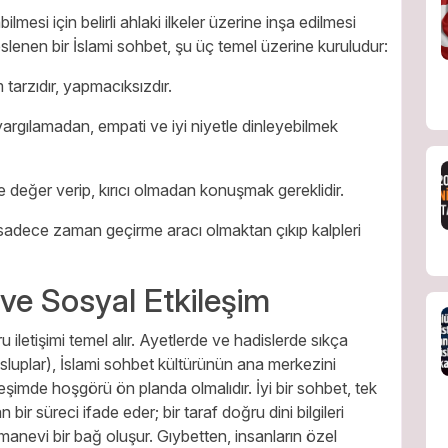
ilmesi için belirli ahlaki ilkeler üzerine inşa edilmesi
lenen bir İslami sohbet, şu üç temel üzerine kuruludur:
m tarzıdır, yapmacıksızdır.
 yargılamadan, empati ve iyi niyetle dinleyebilmek
 değer verip, kırıcı olmadan konuşmak gereklidir.
 sadece zaman geçirme aracı olmaktan çıkıp kalpleri
ı ve Sosyal Etkileşim
 iletişimi temel alır. Ayetlerde ve hadislerde sıkça
sluplar), İslami sohbet kültürünün ana merkezini
eşimde hoşgörü ön planda olmalıdır. İyi bir sohbet, tek
 bir süreci ifade eder; bir taraf doğru dini bilgileri
a manevi bir bağ oluşur. Gıybetten, insanların özel