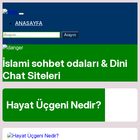
ANASAYFA
Arayın
İslami sohbet odaları & Dini
Chat Siteleri
Hayat Üçgeni Nedir?