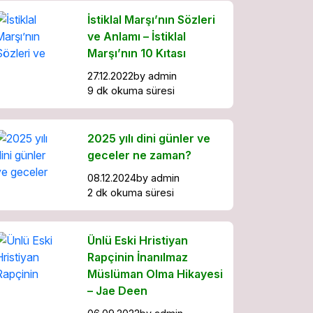
İstiklal Marşı’nın Sözleri
ve Anlamı – İstiklal
Marşı’nın 10 Kıtası
27.12.2022
by
admin
9 dk okuma süresi
2025 yılı dini günler ve
geceler ne zaman?
08.12.2024
by
admin
2 dk okuma süresi
Ünlü Eski Hristiyan
Rapçinin İnanılmaz
Müslüman Olma Hikayesi
– Jae Deen