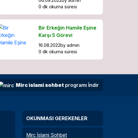
06.09.2022
by
admin
0 dk okuma süresi
Bir Erkeğin Hamile Eşine
Karşı 5 Görevi
16.08.2022
by
admin
0 dk okuma süresi
Mirc islami sohbet
programı İndir
OKUNMASI GEREKENLER
Mirc İslami Sohbet