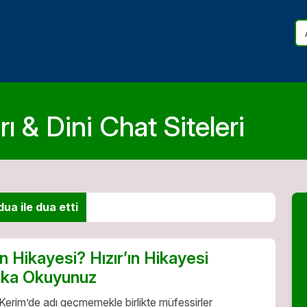
ı & Dini Chat Siteleri
ua ile dua etti
’ın Hikayesi? Hızır’ın Hikayesi
aka Okuyunuz
 Kerim’de adı geçmemekle birlikte müfessirler