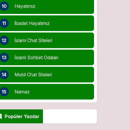
10
Hayatımız
11
İbadet Hayatımız
12
İslami Chat Siteleri
13
İslami Sohbet Odaları
14
Mobil Chat Siteleri
15
Namaz
Popüler Yazılar