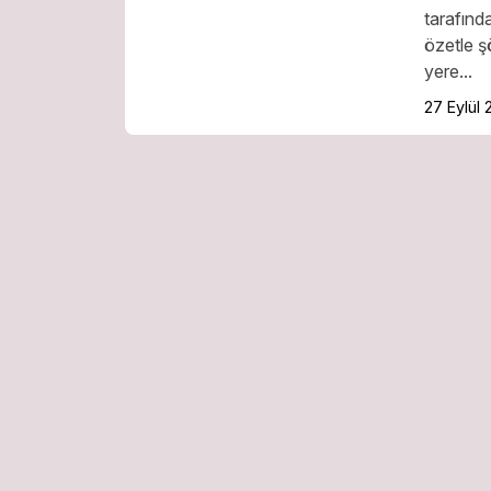
tarafınd
özetle ş
yere...
27 Eylül