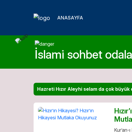
ANASAYFA
İslami sohbet odalar
Hazreti Hızır Aleyhi selam da çok büyük d
Hızır
Mutl
Kur’an-ı