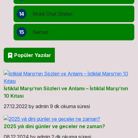
14
Mobil Chat Siteleri
15
Namaz
Popüler Yazılar
İstiklal Marşı’nın Sözleri ve Anlamı – İstiklal Marşı’nın
10 Kıtası
27.12.2022
by
admin
9 dk okuma süresi
2025 yılı dini günler ve geceler ne zaman?
08.12.2024
by
admin
2 dk okuma süresi