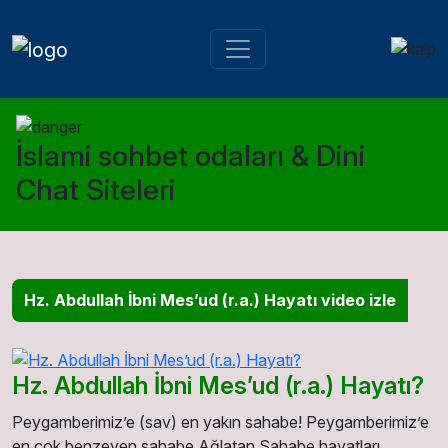
İslami sohbet odaları & Dini
Chat Siteleri
Hz. Abdullah İbni Mes’ud (r.a.) Hayatı video izle
Hz. Abdullah İbni Mes’ud (r.a.) Hayatı?
Peygamberimiz’e (sav) en yakın sahabe! Peygamberimiz’e
en çok benzeyen sahabe Ağlatan Sahabe hayatları