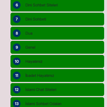
6
Dini Sohbet Siteleri
7
Dini Sohbeti
8
Dua
9
Genel
10
Hayatımız
11
İbadet Hayatımız
12
İslami Chat Siteleri
13
İslami Sohbet Odaları