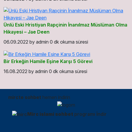
Ünlü Eski Hristiyan Rapçinin İnanılmaz Müslüman Olma
Hikayesi – Jae Deen
06.09.2022
by
admin
0 dk okuma süresi
Bir Erkeğin Hamile Eşine Karşı 5 Görevi
16.08.2022
by
admin
0 dk okuma süresi
mircte sohbet
hemen indirin
Mirc islami sohbet
programı İndir