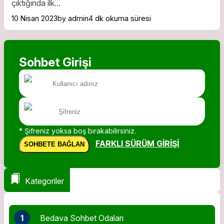
çıktığında ilk...
10 Nisan 2023
by admin
4 dk okuma süresi
Sohbet Girişi
* Şifreniz yoksa boş bırakabilirsiniz.
FARKLI SÜRÜM GIRIŞI
SOHBETE BAĞLAN
Kategoriler
1
Bedava Sohbet Odaları