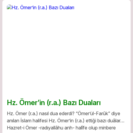
Hz. Ömer’in (r.a.) Bazı Duaları
Hz. Ömer (r.a.) nasıl dua ederdi? “Ömer’ül-Farûk” diye
anılan İslam halifesi Hz. Ömer’in (r.a.) ettiği bazı duâlar…
Hazret-i Ömer -radıyallâhu anh- halîfe olup minbere