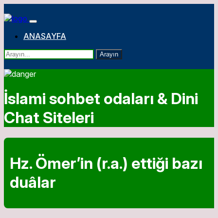
ANASAYFA
Arayın
İslami sohbet odaları & Dini
Chat Siteleri
Hz. Ömer’in (r.a.) ettiği bazı
duâlar