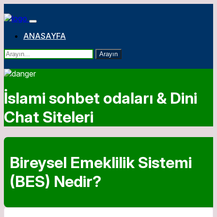
ANASAYFA
Arayın
İslami sohbet odaları & Dini
Chat Siteleri
Bireysel Emeklilik Sistemi
(BES) Nedir?