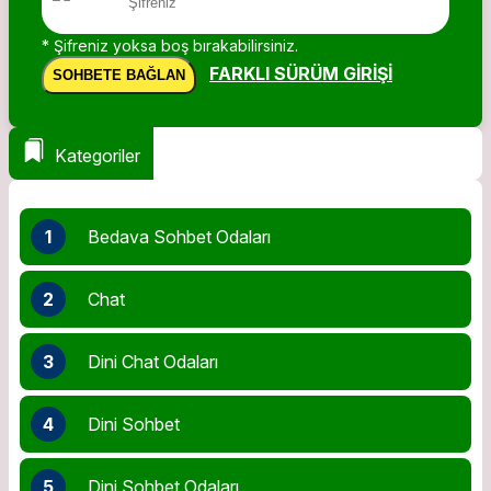
* Şifreniz yoksa boş bırakabilirsiniz.
FARKLI SÜRÜM GIRIŞI
SOHBETE BAĞLAN
Kategoriler
1
Bedava Sohbet Odaları
2
Chat
3
Dini Chat Odaları
4
Dini Sohbet
5
Dini Sohbet Odaları