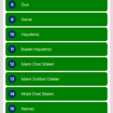
8
Dua
9
Genel
10
Hayatımız
11
İbadet Hayatımız
12
İslami Chat Siteleri
13
İslami Sohbet Odaları
14
Mobil Chat Siteleri
15
Namaz