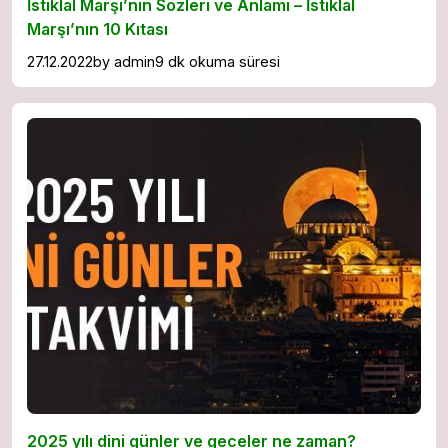
İstiklal Marşı’nın Sözleri ve Anlamı – İstiklal
Marşı’nın 10 Kıtası
27.12.2022
by
admin
9 dk okuma süresi
2025 yılı dini günler ve geceler ne zaman?