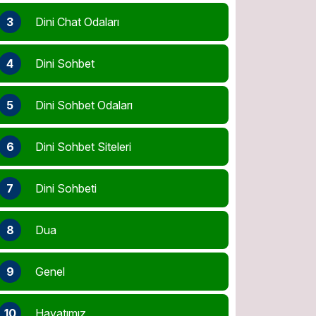
3
Dini Chat Odaları
4
Dini Sohbet
5
Dini Sohbet Odaları
6
Dini Sohbet Siteleri
7
Dini Sohbeti
8
Dua
9
Genel
10
Hayatımız