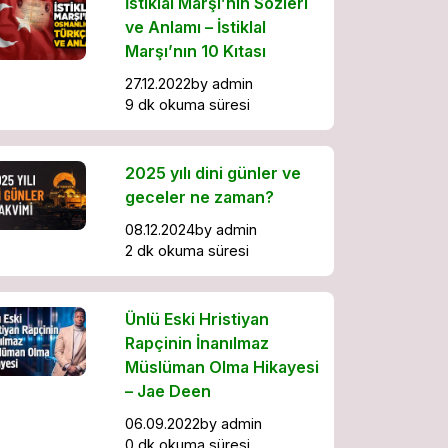
İstiklal Marşı’nın Sözleri
ve Anlamı – İstiklal
Marşı’nın 10 Kıtası
27.12.2022
by
admin
9 dk okuma süresi
2025 yılı dini günler ve
geceler ne zaman?
08.12.2024
by
admin
2 dk okuma süresi
Ünlü Eski Hristiyan
Rapçinin İnanılmaz
Müslüman Olma Hikayesi
– Jae Deen
06.09.2022
by
admin
0 dk okuma süresi