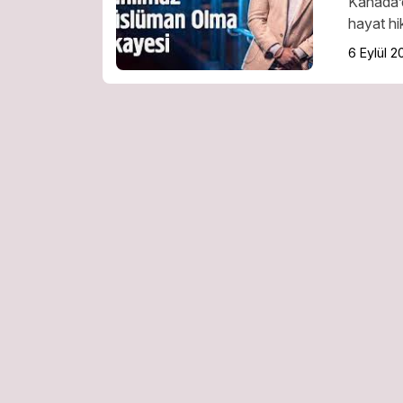
Kanada’d
hayat hik
6 Eylül 2