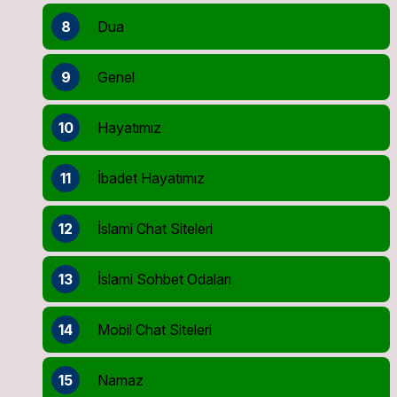
8
Dua
9
Genel
10
Hayatımız
11
İbadet Hayatımız
12
İslami Chat Siteleri
13
İslami Sohbet Odaları
14
Mobil Chat Siteleri
15
Namaz