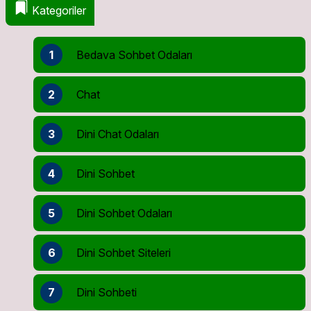
Kategoriler
1
Bedava Sohbet Odaları
2
Chat
3
Dini Chat Odaları
4
Dini Sohbet
5
Dini Sohbet Odaları
6
Dini Sohbet Siteleri
7
Dini Sohbeti