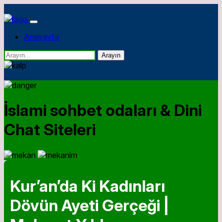
Anasayfa
Arayın
İslami sohbet odaları & Dini
Chat Siteleri
Kur’an’da Ki Kadınları
Dövün Ayeti Gerçeği |