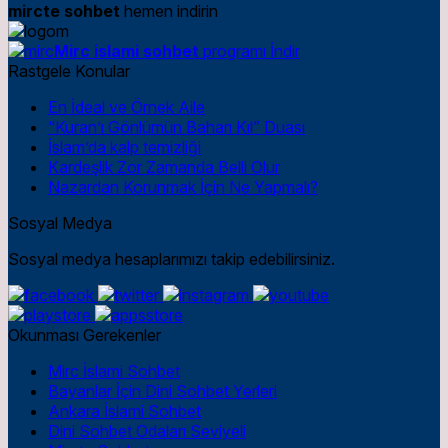
mircte sohbet
hemen indirin
Mirc islami sohbet
programı İndir
Rastgele Konular
En İdeal ve Örnek Aile
“Kuran’ı Gönlümün Baharı Kıl” Duası
İslam’da kalp temizliği
Kardeşlik Zor Zamanda Belli Olur
Nazardan Korunmak İçin Ne Yapmalı?
Sosyal Medya
Sosyal medya hesaplarımızı takip edebilirsiniz.
Okunması Gerekenler
Mirc İslami Sohbet
Bayanlar İçin Dini Sohbet Yerleri
Ankara İslami Sohbet
Dini Sohbet Odaları Seviyeli