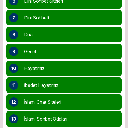
6
Dini Sohbet Siteleri
7
Dini Sohbeti
8
Dua
9
Genel
10
Hayatımız
11
İbadet Hayatımız
12
İslami Chat Siteleri
13
İslami Sohbet Odaları