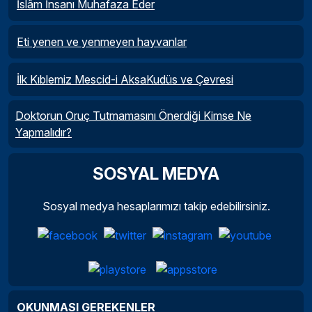
İslâm İnsanı Muhafaza Eder
Eti yenen ve yenmeyen hayvanlar
İlk Kıblemiz Mescid-i AksaKudüs ve Çevresi
Doktorun Oruç Tutmamasını Önerdiği Kimse Ne
Yapmalıdır?
SOSYAL MEDYA
Sosyal medya hesaplarımızı takip edebilirsiniz.
OKUNMASI GEREKENLER