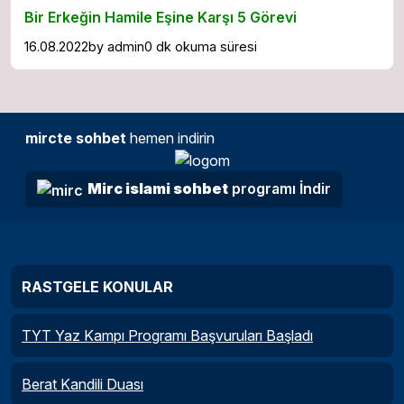
Bir Erkeğin Hamile Eşine Karşı 5 Görevi
16.08.2022
by
admin
0 dk okuma süresi
mircte sohbet
hemen indirin
Mirc islami sohbet
programı İndir
RASTGELE KONULAR
TYT Yaz Kampı Programı Başvuruları Başladı
Berat Kandili Duası