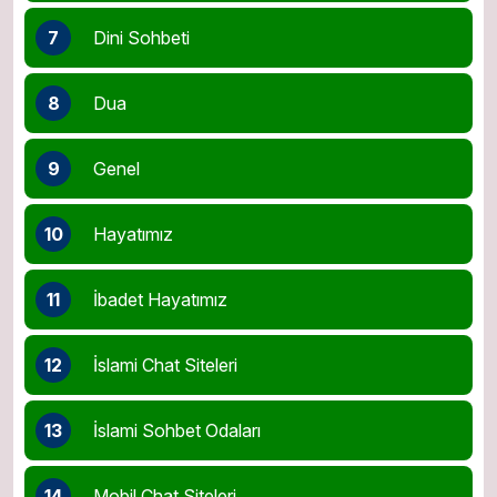
7
Dini Sohbeti
8
Dua
9
Genel
10
Hayatımız
11
İbadet Hayatımız
12
İslami Chat Siteleri
13
İslami Sohbet Odaları
14
Mobil Chat Siteleri