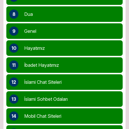
8
Dua
9
Genel
10
Hayatımız
11
İbadet Hayatımız
12
İslami Chat Siteleri
13
İslami Sohbet Odaları
14
Mobil Chat Siteleri