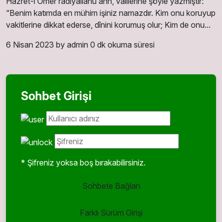
Hazret-i Ömer radıyallahu anh, vâlilerine şöyle yazmıştır:
“Benim katımda en mühim işiniz namazdır. Kim onu koruyup
vakitlerine dikkat ederse, dînini korumuş olur; Kim de onu...
6 Nisan 2023
by admin
0 dk okuma süresi
Sohbet Girişi
* Şifreniz yoksa boş bırakabilirsiniz.
Sohbete Bağlan
Farklı Sürüm Girişi