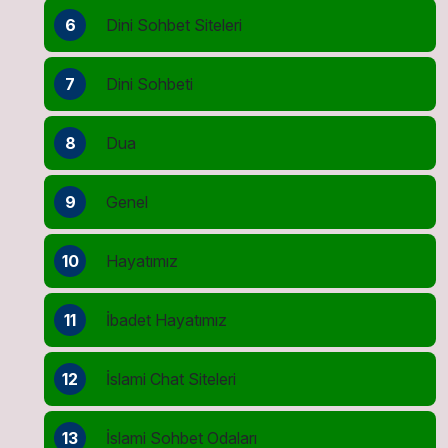
6
Dini Sohbet Siteleri
7
Dini Sohbeti
8
Dua
9
Genel
10
Hayatımız
11
İbadet Hayatımız
12
İslami Chat Siteleri
13
İslami Sohbet Odaları