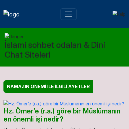
İslami sohbet odaları & Dini
Chat Siteleri
NAMAZIN ÖNEMİ İLE İLGİLİ AYETLER
Hz. Ömer’e (r.a.) göre bir Müslümanın
en önemli işi nedir?