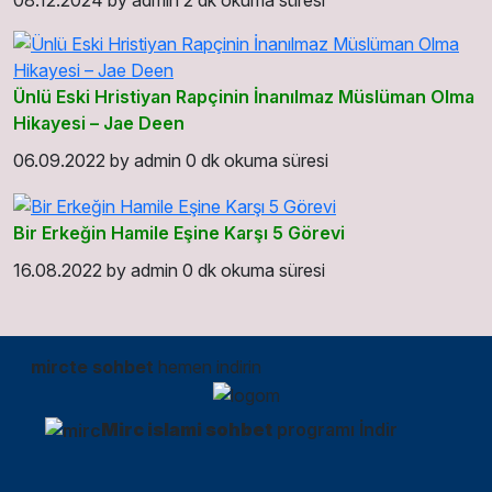
08.12.2024
by
admin
2 dk okuma süresi
Ünlü Eski Hristiyan Rapçinin İnanılmaz Müslüman Olma
Hikayesi – Jae Deen
06.09.2022
by
admin
0 dk okuma süresi
Bir Erkeğin Hamile Eşine Karşı 5 Görevi
16.08.2022
by
admin
0 dk okuma süresi
mircte sohbet
hemen indirin
Mirc islami sohbet
programı İndir