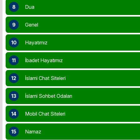
8
Dua
9
Genel
10
Hayatımız
11
İbadet Hayatımız
12
İslami Chat Siteleri
13
İslami Sohbet Odaları
14
Mobil Chat Siteleri
15
Namaz