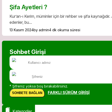
Şifa Ayetleri ?
Kur’an-ı Kerim, müminler için bir rehber ve şifa kaynağıdır. 
edenler, bu...
13 Kasım 2024
by admin
4 dk okuma süresi
Sohbet Girişi
* Şifreniz yoksa boş bırakabilirsiniz.
FARKLI SÜRÜM GIRIŞI
SOHBETE BAĞLAN
Kategoriler